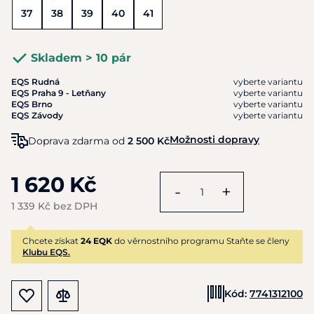
37
38
39
40
41
Skladem > 10 pár
EQS Rudná
vyberte variantu
EQS Praha 9 - Letňany
vyberte variantu
EQS Brno
vyberte variantu
EQS Závody
vyberte variantu
Možnosti dopravy
Doprava zdarma od
2 500 Kč
1 620 Kč
-
+
1 339 Kč bez DPH
Chcete získat
24 EQK
do věrnostního programu Staňte se členy
Klubu EQS.
Kód:
7741312100