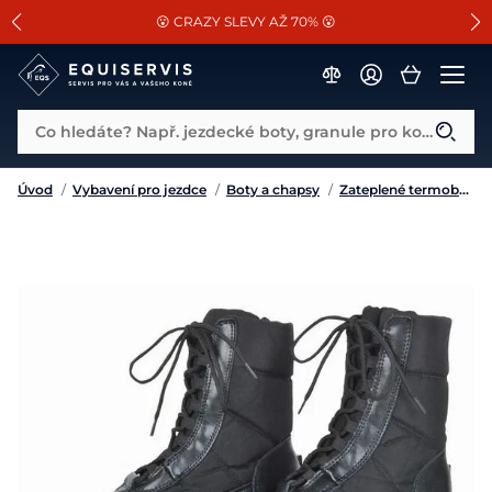
📐Pasování a doplňky k vybraným sedlům ZDARMA 🐴
SLEVA 13% na vše od Cassini!
😮 CRAZY SLEVY AŽ 70% 😮
Co hledáte? Např. jezdecké boty, granule pro koně...
Úvod
/
Vybavení pro jezdce
/
Boty a chapsy
/
Zateplené termoboty