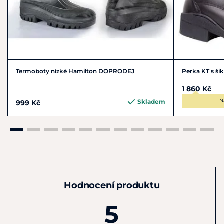
Termoboty nízké Hamilton DOPRODEJ
Perka KT s š
1 860 Kč
N
Skladem
999 Kč
Hodnocení produktu
5