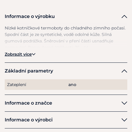
Informace o výrobku
Nízké kotníčkové termoboty
do
chladného zimního počasí.
Spodní část
je
ze syntetické, vodě odolné kůže. Silná
gumová podrážka. Šněrování
v
pření části usnadňuje
nazouvání. Barva: černá. Velikosti:
35
- 44.
Zobrazit více
Základní parametry
Zateplení
ano
Informace o značce
HKM
Informace o výrobci
Výrobce