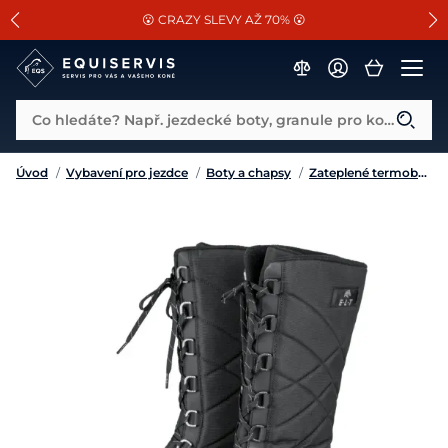
📐Pasování a doplňky k vybraným sedlům ZDARMA 🐴
SLEVA 13% na vše od Cassini!
😮 CRAZY SLEVY AŽ 70% 😮
Co hledáte? Např. jezdecké boty, granule pro koně...
Úvod
/
Vybavení pro jezdce
/
Boty a chapsy
/
Zateplené termoboty