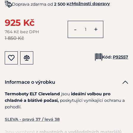
Možnosti dopravy
Doprava zdarma od
2 500 Kč
925 Kč
-
+
764 Kč bez DPH
1 850 Kč
Kód:
P92557
Informace o výrobku
Termoboty ELT Cleveland
jsou
ideální volbou pro
chladné a blátivé počasí,
poskytující vynikající ochranu a
pohodlí.
SLEVA - pravá 37 / levá 38
Jsou vyrobené
z robustních a voděodolných materiálů
,