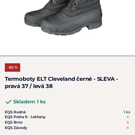
-50 %
Termoboty ELT Cleveland černé - SLEVA -
pravá 37 / levá 38
Skladem 1 ks
EQS Rudná
1 ks
EQS Praha 9 - Letňany
EQS Brno
EQS Závody