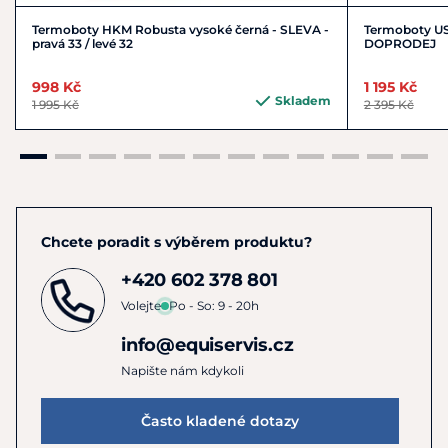
Termoboty HKM Robusta vysoké černá - SLEVA -
Termoboty US
pravá 33 / levé 32
DOPRODEJ
998 Kč
1 195 Kč
Skladem
1 995 Kč
2 395 Kč
Chcete poradit s výběrem produktu?
+420 602 378 801
Volejte
Po - So: 9 - 20h
info@equiservis.cz
Napište nám kdykoli
Často kladené dotazy