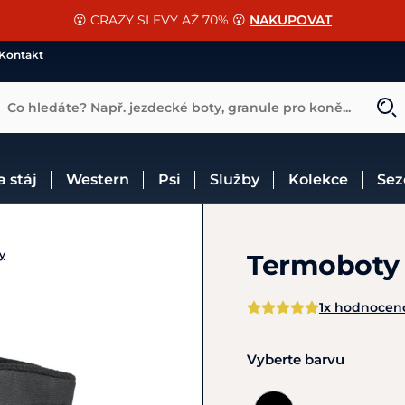
📐Pasování a doplňky k vybraným sedlům ZDARMA 🐴
SLEVA 13% na vše od Cassini!
😮 CRAZY SLEVY AŽ 70% 😮
NAKUPOVAT
CHCI SLEVU
VÍCE INF
Kontakt
Co hledáte? Např. jezdecké boty, granule pro koně...
 a stáj
Western
Psi
Služby
Kolekce
Se
y
Termoboty 
1x hodnocen
Vyberte barvu