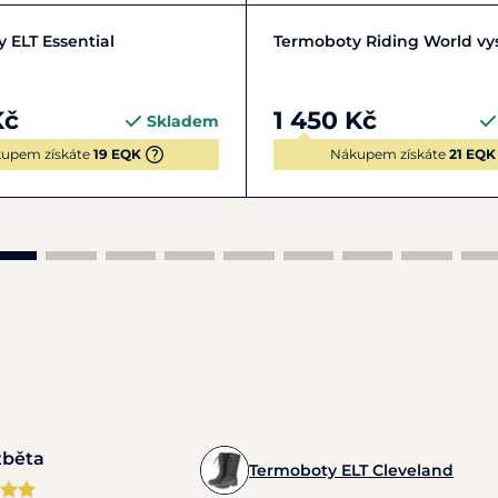
4
35
36
37
+ 5
36
37
38
39
 ELT Essential
Termoboty Riding World vy
Kč
1 450 Kč
Skladem
upem získáte
19 EQK
Nákupem získáte
21 EQK
žběta
Termoboty ELT Cleveland