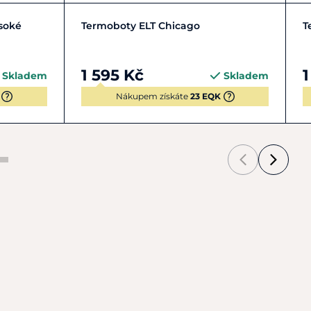
+ 6
37
38
39
40
+ 2
soké
Termoboty ELT Chicago
T
1 595 Kč
1
Skladem
Skladem
Nákupem získáte
23 EQK