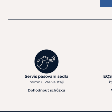
Servis pasování sedla
EQS
přímo u Vás ve stáji
b
Dohodnout schůzku