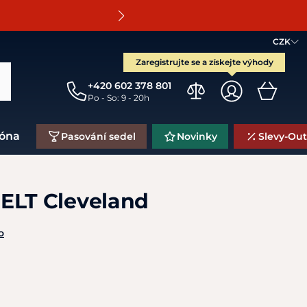
O
CZK
Zaregistrujte se a získejte výhody
+420 602 378 801
Po - So: 9 - 20h
zóna
Pasování sedel
Novinky
Slevy-Out
ELT Cleveland
o