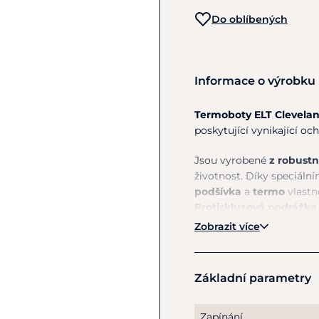
Do oblíbených
Informace o výrobku
Termoboty ELT Clevela
poskytující vynikající oc
Jsou vyrobené
z robust
životnost. Díky speciální
podšívka
a
termo
vlastn
Protiskluzová podrážka
je vyjímatelná pro maxi
Zobrazit více
s reflexními prvky
je mož
Tyto boty jsou ideální 
Základní parametry
poskytující vynikající ko
Zapínání