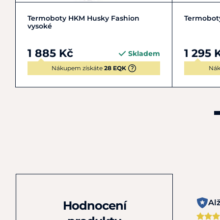
30
31
32
33
+ 13
3
Termoboty HKM Husky Fashion
Termoboty
vysoké
1 885 Kč
1 295 
Skladem
Nákupem získáte
28 EQK
Nák
Al
Hodnocení