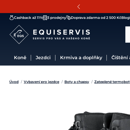
Cashback až 11%
3 prodejny
Doprava zdarma od 2 500 Kč
Blog
Koně
Jezdci
Krmiva a doplňky
Čištění
Úvod
/
Vybavení pro jezdce
/
Boty a chapsy
/
Zateplené termobot