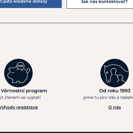
Často kladené dotazy
Jak nás kontaktovat?
 Věrnostní program
Od roku 1993
ýt členem se vyplatí
jsme tu pro Vás a Vaše
Výhody registrace
O nás