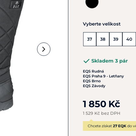
Vyberte velikost
37
38
39
40
Skladem 3 pár
EQS Rudná
EQS Praha 9 - Letňany
EQS Brno
EQS Závody
1 850 Kč
1 529 Kč bez DPH
Chcete získat
27 EQK
do v