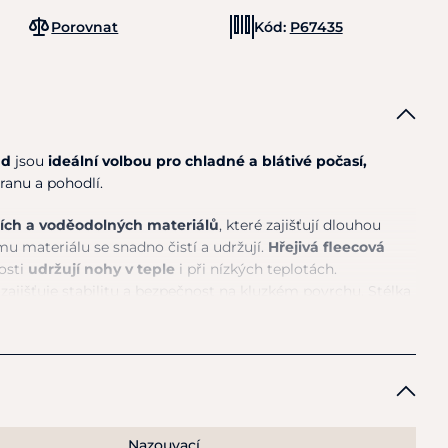
Porovnat
Kód:
P67435
nd
jsou
ideální volbou pro chladné a blátivé počasí,
hranu a pohodlí.
ních a voděodolných materiálů
, které zajišťují dlouhou
mu materiálu se snadno čistí a udržují.
Hřejivá fleecová
osti
udržují nohy v teple
i při nízkých teplotách.
zajišťuje stabilitu a bezpečnost na kluzkém povrchu. Stélka
mální pohodlí a možnost údržby. Díky zapínání
na šněrování
né přizpůsobení šířky lýtku dle potřeby.
pro každodenní nošení v chladném a deštivém počasí,
mbinaci komfortu, tepla a ochrany.
Nazouvací