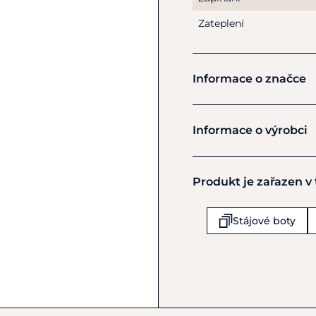
Zateplení
Informace o značce
ELT
Informace o výrobci
Výrobce
Produkt je zařazen v
Waldhausen GmbH & Co.
Von Hunefeld Str 53
Koln-Ossendorf
Stájové boty
D-50829
Německo
+49 (0) 221-58801-0
info@waldhausen.com