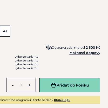
41
Doprava zdarma od
2 500 Kč
Možnosti dopravy
vyberte variantu
vyberte variantu
vyberte variantu
vyberte variantu
-
+
Přidat do košíku
ěrnostního programu Staňte se členy
Klubu EQS.