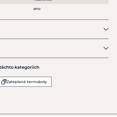
ano
 těchto kategoriích
 KG
Zateplené termoboty