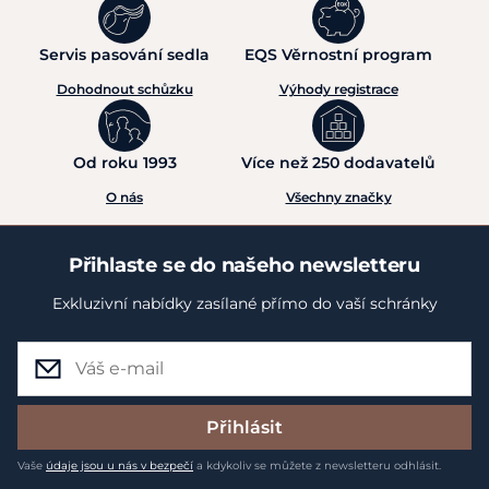
Servis pasování sedla
EQS Věrnostní program
Dohodnout schůzku
Výhody registrace
Od roku 1993
Více než 250 dodavatelů
O nás
Všechny značky
Přihlaste se do našeho newsletteru
Exkluzivní nabídky zasílané přímo do vaší schránky
Přihlásit
Vaše
údaje jsou u nás v bezpečí
a kdykoliv se můžete z newsletteru odhlásit.