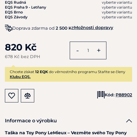
EQS Rudná
vyberte variantu
EQS Praha 9 - Letňany
vyberte variantu
EQS Brno
vyberte variantu
EQS Závody
vyberte variantu
Možnosti dopravy
Doprava zdarma od
2 500 Kč
820 Kč
-
+
678 Kč bez DPH
Chcete získat
12 EQK
do věrnostního programu Staňte se členy
Klubu EQS.
Kód:
P88902
Informace o výrobku
Taška na Toy Pony LeMieux – Vezměte svého Toy Pony