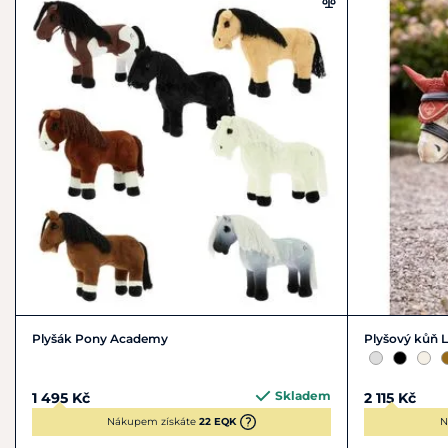
info@lemieux.com
Plyšák Pony Academy
Plyšový kůň 
Skladem
1 495 Kč
2 115 Kč
Nákupem získáte
22 EQK
N