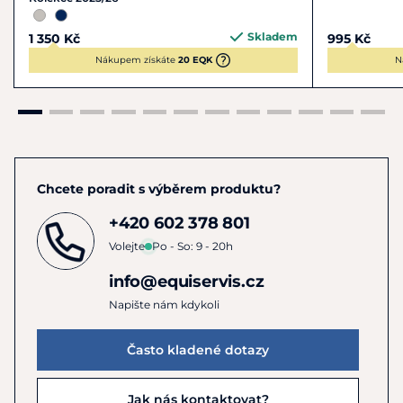
Materiál:
Skladem
1 350 Kč
995 Kč
100 % polyvinylchlorid.
Nákupem získáte
20 EQK
N
Pokyny k péči:
Nečistoty odstraňujte vlhkým hadříkem nebo jemnou
houbičkou. V případě většího znečištění lze tašku prát na 30
°C. Nepoužívejte aviváž ani sušičku. Nechte volně uschnout
na vzduchu mimo přímé zdroje tepla.
Chcete poradit s výběrem produktu?
+420 602 378 801
Volejte
Po - So: 9 - 20h
info@equiservis.cz
Napište nám kdykoli
Často kladené dotazy
Jak nás kontaktovat?