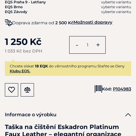
EQS Praha 9 - Letňany
vyberte variantu
EQS Brno
vyberte variantu
EQS Závody
vyberte variantu
Možnosti dopravy
Doprava zdarma od
2 500 Kč
1 250 Kč
-
+
1 033 Kč bez DPH
Chcete získat
18 EQK
do věrnostního programu Staňte se členy
Klubu EQS.
Kód:
P104983
Informace o výrobku
Taška na čištění Eskadron Platinum
Faux Leather – elegantní organizace