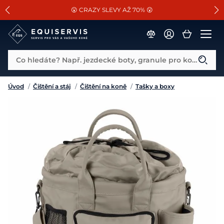
📐Pasování a doplňky k vybraným sedlům ZDARMA 🐴
SLEVA 13% na vše od Cassini!
😮 CRAZY SLEVY AŽ 70% 😮
Co hledáte? Např. jezdecké boty, granule pro koně...
Úvod
/
Čištění a stáj
/
Čištění na koně
/
Tašky a boxy