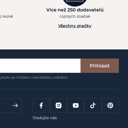
Více než 250 dodavatelů
ho koně
různých značek
Všechny značky
Přihlásit
ykoliv se můžete z newsletteru odhlásit.
Sledujte nás