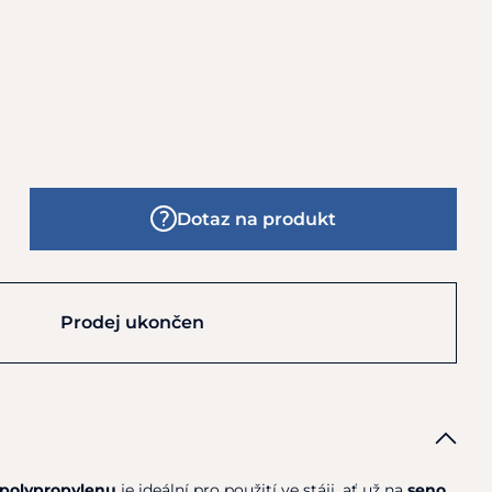
Dotaz na produkt
Prodej ukončen
 polypropylenu
je ideální pro použití ve stáji, ať už na
seno