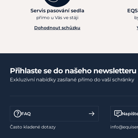
Servis pasování sedla
EQS
přímo u Vás ve stáji
b
Dohodnout schůzku
Přihlaste se do našeho newsletteru
Exkluzivní nabídky zasílané přímo do vaší schránky
FAQ
Napišt
Často kladené dotazy
info@equiser