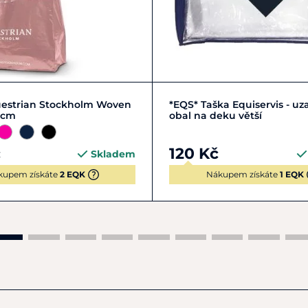
Zobrazit detail
Do košíku
uestrian Stockholm Woven
*EQS* Taška Equiservis - uz
 cm
obal na deku větší
č
120 Kč
Skladem
kupem získáte
2 EQK
Nákupem získáte
1 EQK