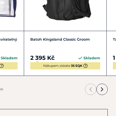
Zobrazit detail
avíratelný
Batoh Kingsland Classic Groom
T
2 395 Kč
1
Skladem
Skladem
Nákupem získáte
35 EQK