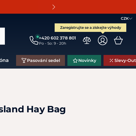
O
CZK
Zaregistrujte se a získejte výhody
+420 602 378 801
Po - So: 9 - 20h
zóna
Pasování sedel
Novinky
Slevy-Out
sland Hay Bag