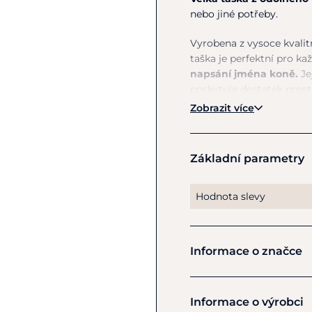
nebo jiné potřeby.
Vyrobena z vysoce kvalit
taška je perfektní pro ka
napsání jména koně.
Je
poskytuje dostatek prosto
transportu. Tato taška je
Zobrazit více
Materiál
: 100% polypropy
Základní parametry
Hodnota slevy
Informace o značce
Kingsland
Informace o výrobci