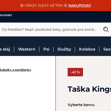
📐Pasování a doplňky k vybraným sedlům ZDARMA 🐴
SLEVA 13% na vše od Cassini!
😮 CRAZY SLEVY AŽ 70% 😮
NAKUPOVAT
CHCI SLEVU
VÍCE INF
Kontakt
Co hledáte? Např. jezdecké boty, granule pro koně...
 a stáj
Western
Psi
Služby
Kolekce
Se
 kabelky a peněženky
-41 %
Taška King
Vyberte barvu