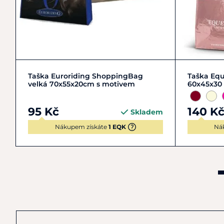
Do košíku
Taška Euroriding ShoppingBag
Taška Eq
velká 70x55x20cm s motivem
60x45x30
95 Kč
140 K
Skladem
Nákupem získáte
1 EQK
Ná