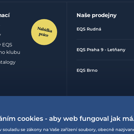
mací
Naše prodejny
EQS Rudná
y
y EQS
EQS Praha 9 - Letňany
ho klubu
atalogy
EQS Brno
hrany
údajů
áním cookies - aby web fungoval jak má
lowing
í o
v souladu se zákony na Vaše zařízení soubory, obecně nazývan