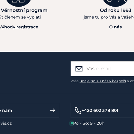
 Věrnostní program
Od roku 1993
ýt členem se vyplatí
jsme tu pro Vás a Vaše
Výhody registrace
O nás
Vaše
údaje jsou u nás v bezpečí
a kd
e nám
+420 602 378 801
vis.cz
Po - So: 9 - 20h