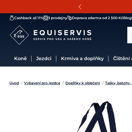
Cashback až 11%
3 prodejny
Doprava zdarma od 2 500 Kč
Blog
Koně
Jezdci
Krmiva a doplňky
Čištění
Úvod
/
Vybavení pro jezdce
/
Doplňky k oblečení
/
Tašky, batohy,