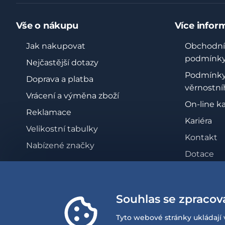
Vše o nákupu
Více infor
Jak nakupovat
Obchodní
podmínk
Nejčastější dotazy
Podmínk
Doprava a platba
věrnostní
Vrácení a výměna zboží
On-line k
Reklamace
Kariéra
Velikostní tabulky
Kontakt
Nabízené značky
Dotace
Zásady oc
osobních 
Souhlas se zpracov
Whistleb
Prohlášen
Tyto webové stránky ukládají 