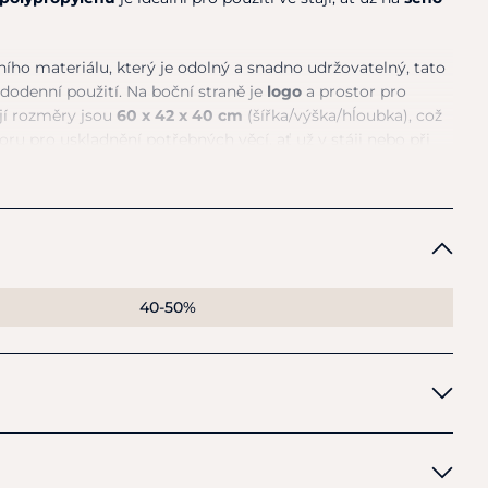
ního materiálu, který je odolný a snadno udržovatelný, tato
ždodenní použití. Na boční straně je
logo
a prostor pro
jí rozměry jsou
60 x 42 x 40 cm
(šířka/výška/hĺoubka), což
ru pro uskladnění potřebných věcí, ať už v stáji nebo při
 nejen funkční, ale také praktická a
snadno přenosná
.
len
40-50%