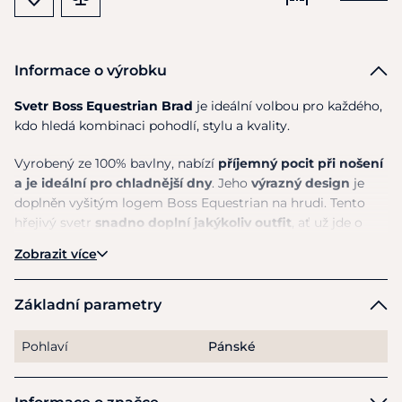
Informace o výrobku
Svetr Boss Equestrian Brad
je ideální volbou pro každého,
kdo hledá kombinaci pohodlí, stylu a kvality.
Vyrobený ze 100% bavlny, nabízí
příjemný pocit při nošení
a je ideální pro chladnější dny
. Jeho
výrazný design
je
doplněn vyšitým logem Boss Equestrian na hrudi. Tento
hřejivý svetr
snadno doplní jakýkoliv outfit
, ať už jde o
volný čas nebo neformální příležitosti. Díky své
Zobrazit více
univerzálnosti a kvalitnímu materiálu je skvělou volbou
pro
každodenní nošení
.
Základní parametry
Materiál
: 100% bavlna
Pohlaví
Pánské
Pokyny k péči
: Perte na jemný cyklus pro vlněné oblečení
ve studené vodě.