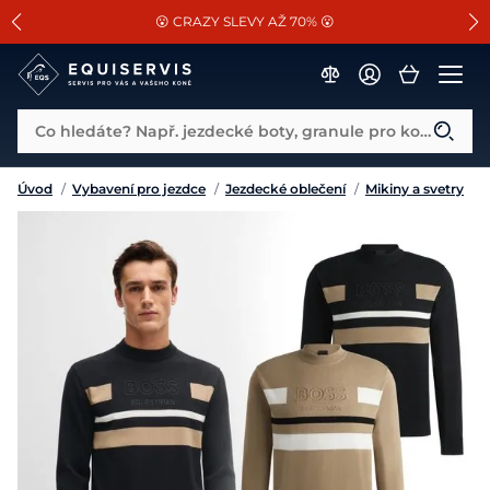
📐Pasování a doplňky k vybraným sedlům ZDARMA 🐴
SLEVA 13% na vše od Cassini!
😮 CRAZY SLEVY AŽ 70% 😮
Co hledáte? Např. jezdecké boty, granule pro koně...
Úvod
/
Vybavení pro jezdce
/
Jezdecké oblečení
/
Mikiny a svetry