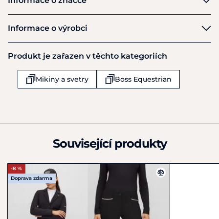
Informace o značce
Boss Equestrian
Informace o výrobci
Výrobce
Produkt je zařazen v těchto kategoriích
HUGO BOSS AG
Holy-Allee 3
Mikiny a svetry
Boss Equestrian
Metzingen
725 55
Německo
+49 7123 94-80259
info@hugoboss.com
Související produkty
-8 %
Doprava zdarma