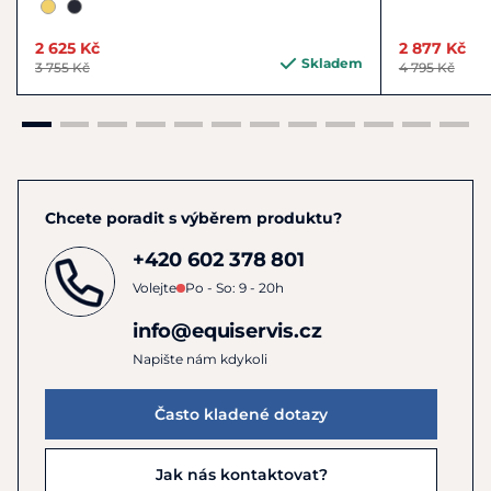
2 625 Kč
2 877 Kč
Skladem
3 755 Kč
4 795 Kč
Chcete poradit s výběrem produktu?
+420 602 378 801
Volejte
Po - So: 9 - 20h
info@equiservis.cz
Napište nám kdykoli
Často kladené dotazy
Jak nás kontaktovat?