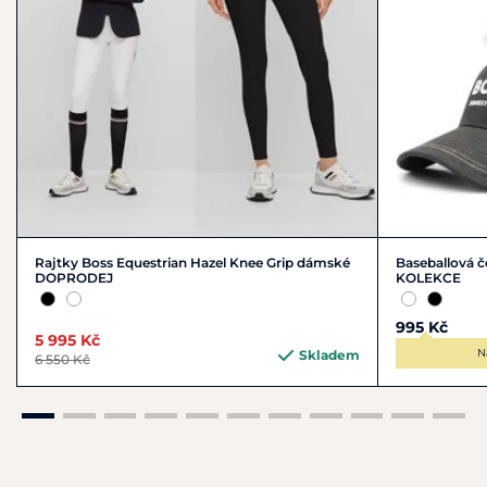
Rajtky Boss Equestrian Hazel Knee Grip dámské
Baseballová č
DOPRODEJ
KOLEKCE
995 Kč
5 995 Kč
N
Skladem
6 550 Kč