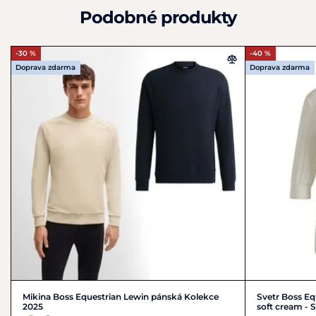
Podobné produkty
-30 %
-40 %
Doprava zdarma
Doprava zdarma
Mikina Boss Equestrian Lewin pánská Kolekce
Svetr Boss E
2025
soft cream - 