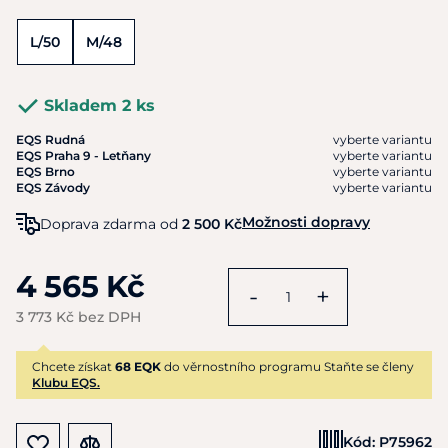
L/50
M/48
Skladem 2 ks
EQS Rudná
vyberte variantu
EQS Praha 9 - Letňany
vyberte variantu
EQS Brno
vyberte variantu
EQS Závody
vyberte variantu
Možnosti dopravy
Doprava zdarma od
2 500 Kč
4 565 Kč
-
+
3 773 Kč bez DPH
Chcete získat
68 EQK
do věrnostního programu Staňte se členy
Klubu EQS.
Kód:
P75962