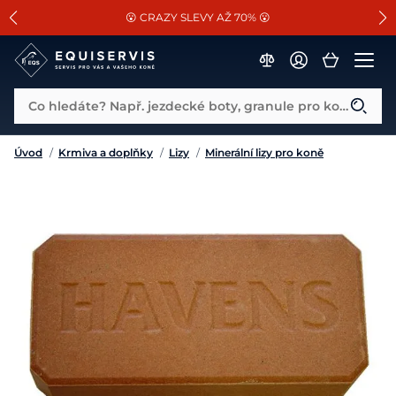
📐Pasování a doplňky k vybraným sedlům ZDARMA 🐴
SLEVA 13% na vše od Cassini!
😮 CRAZY SLEVY AŽ 70% 😮
Co hledáte? Např. jezdecké boty, granule pro koně...
Úvod
/
Krmiva a doplňky
/
Lizy
/
Minerální lizy pro koně