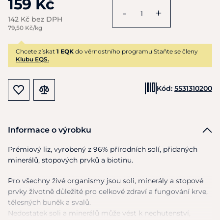
159 Kč
-
+
142 Kč bez DPH
79,50 Kč/kg
Chcete získat
1 EQK
do věrnostního programu Staňte se členy
Klubu EQS.
Kód:
5531310200
Informace o výrobku
Prémiový liz, vyrobený
z
96% přírodních solí, přidaných
minerálů, stopových prvků
a
biotinu.
Pro všechny živé organismy jsou soli, minerály
a
stopové
prvky životně důležité pro celkové zdraví
a
fungování krve,
tělesných buněk
a
svalů.
Nedostatek soli
a
minerálů může vést
k
nechutenství,