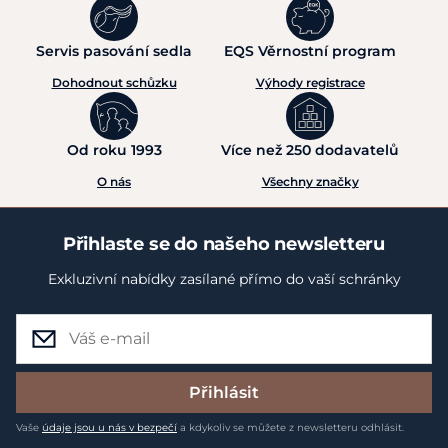
Servis pasování sedla
EQS Věrnostní program
Dohodnout schůzku
Výhody registrace
Od roku 1993
Více než 250 dodavatelů
O nás
Všechny značky
Přihlaste se do našeho newsletteru
Exkluzivní nabídky zasílané přímo do vaší schránky
Přihlásit
Vaše
údaje jsou u nás v bezpečí
a kdykoliv se můžete z newsletteru odhlásit.