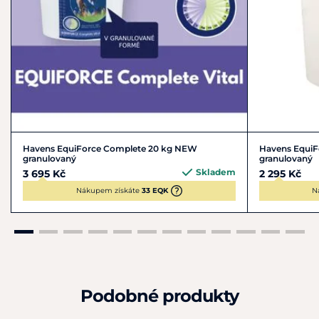
Havens EquiForce Complete 20 kg NEW
Havens EquiF
granulovaný
granulovaný
Skladem
3 695 Kč
2 295 Kč
Nákupem získáte
33 EQK
N
Podobné produkty