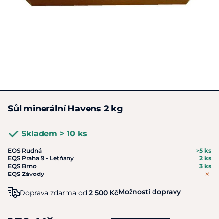
Sůl minerální Havens 2 kg
Skladem > 10 ks
EQS Rudná
>5 ks
EQS Praha 9 - Letňany
2 ks
EQS Brno
3 ks
EQS Závody
Možnosti dopravy
Doprava zdarma od
2 500 Kč