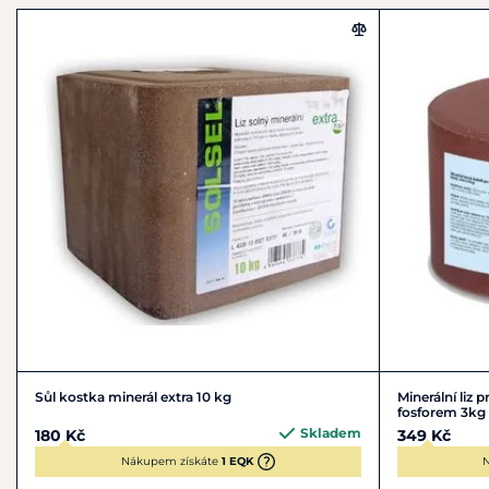
Sůl kostka minerál extra 10 kg
Minerální liz
fosforem 3kg
Skladem
180 Kč
349 Kč
Nákupem získáte
1 EQK
N