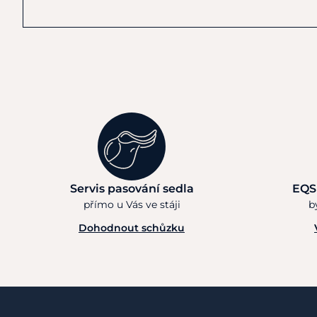
Servis pasování sedla
EQS
přímo u Vás ve stáji
b
Dohodnout schůzku