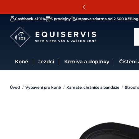
Cashback až 11%
3 prodejny
Doprava zdarma od 2 500 Kč
Blog
Koně
Jezdci
Krmiva a doplňky
Čištění
Úvod
/
Vybavení pro koně
/
Kamaše, chrániče a bandáže
/
Strouh