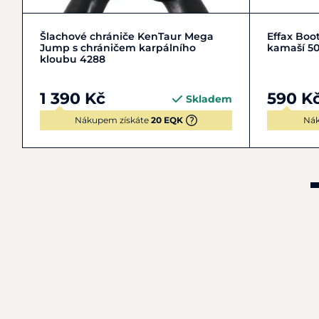
COB | M | 2
FULL | L | 3
Šlachové chrániče KenTaur Mega
Effax Boot
Jump s chráničem karpálního
kamaší 5
kloubu 4288
1 390 Kč
590 K
Skladem
Nákupem získáte
20 EQK
Nák