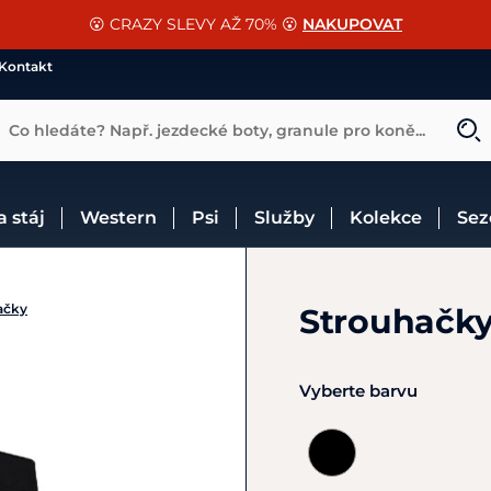
📐Pasování a doplňky k vybraným sedlům ZDARMA 🐴
SLEVA 13% na vše od Cassini!
😮 CRAZY SLEVY AŽ 70% 😮
NAKUPOVAT
CHCI SLEVU
VÍCE INF
Kontakt
Co hledáte? Např. jezdecké boty, granule pro koně...
 a stáj
Western
Psi
Služby
Kolekce
Se
ačky
Strouhačky
Vyberte barvu