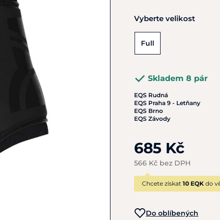
Vyberte velikost
Full
Skladem 8 pár
EQS Rudná
EQS Praha 9 - Letňany
EQS Brno
EQS Závody
685 Kč
566 Kč bez DPH
Chcete získat
10 EQK
do vě
Do oblíbených