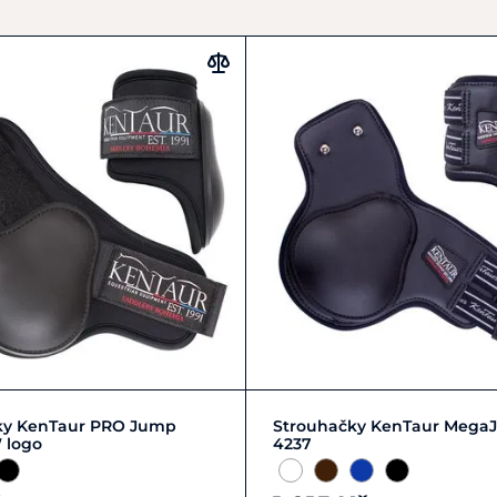
Zobrazit detail
Zobrazit detail
ky KenTaur PRO Jump
Strouhačky KenTaur Mega
 logo
4237