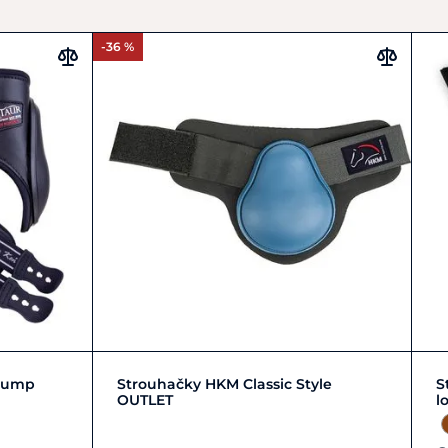
-36 %
FULL | L | 3
PONY | S | 1
Jump
Strouhačky HKM Classic Style
S
OUTLET
l