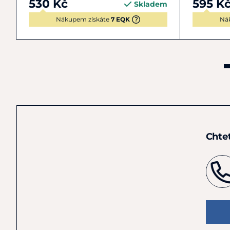
530 Kč
595 K
Skladem
Nákupem získáte
7 EQK
Ná
Chte