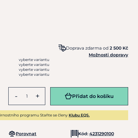
Doprava zdarma od
2 500 Kč
Možnosti dopravy
vyberte variantu
vyberte variantu
vyberte variantu
vyberte variantu
-
+
Přidat do košíku
rnostního programu Staňte se členy
Klubu EQS.
Porovnat
Kód:
4231290100