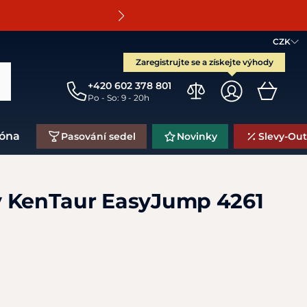
O
CZK
Zaregistrujte se a získejte výhody
+420 602 378 801
Po - So: 9 - 20h
zóna
Pasování sedel
Novinky
Slevy-Out
 KenTaur EasyJump 4261