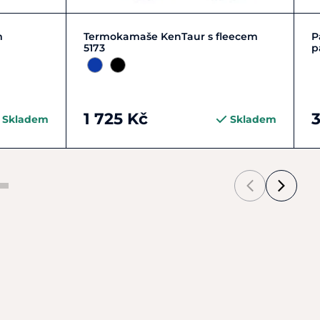
Zobrazit detail
m
Termokamaše KenTaur s fleecem
P
5173
p
1 725 Kč
Skladem
Skladem