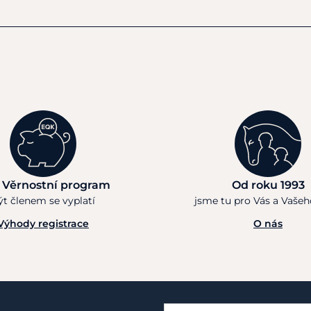
 Věrnostní program
Od roku 1993
ýt členem se vyplatí
jsme tu pro Vás a Vaše
Výhody registrace
O nás