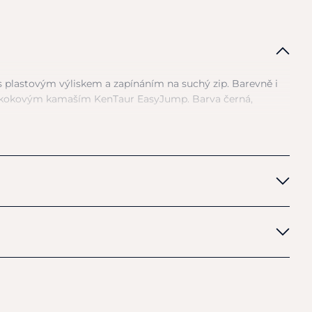
s
plastovým výliskem
a
zapínáním
na
suchý zip. Barevně
i
kokovým kamaším KenTaur EasyJump. Barva černá,