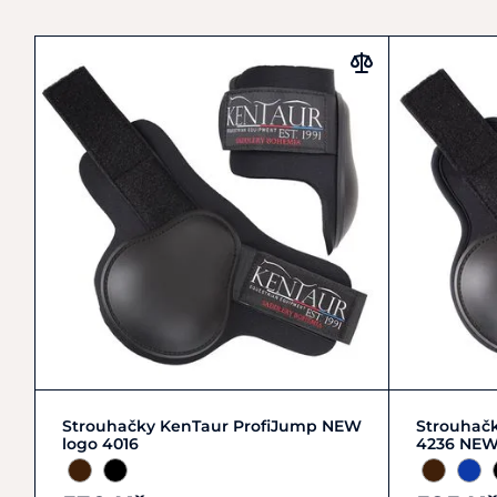
Zobrazit detail
Strouhačky KenTaur ProfiJump NEW
Strouhač
logo 4016
4236 NEW