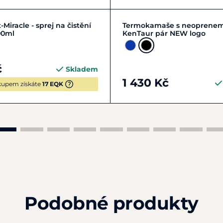
Do košíku
Cob
Full
-Miracle - sprej na čistění
Termokamaše s neoprene
00ml
KenTaur pár NEW logo
č
Skladem
1 430 Kč
upem získáte
17 EQK
Podobné produkty