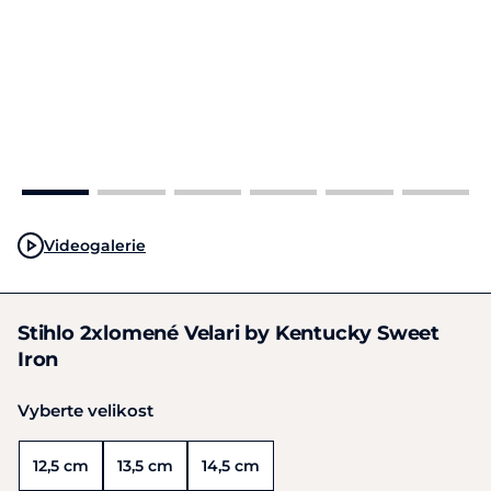
Videogalerie
Stihlo 2xlomené Velari by Kentucky Sweet
Iron
Vyberte velikost
12,5 cm
13,5 cm
14,5 cm