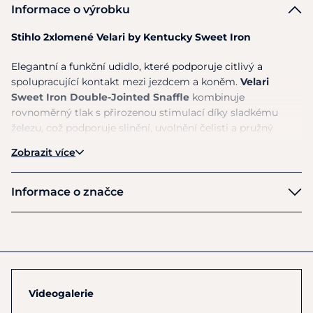
Informace o výrobku
Stihlo 2xlomené Velari by Kentucky Sweet Iron
Elegantní a funkční udidlo, které podporuje citlivý a
spolupracující kontakt mezi jezdcem a koněm.
Velari
Sweet Iron Double-Jointed Snaffle
kombinuje
rovnoměrný tlak s přirozenou stimulací díky sladkému
železu, což podporuje slinění, uvolnění čelisti a pružný
kontakt.
Zobrazit více
Hlavní vlastnosti
Informace o značce
Dvojité lomení
– rovnoměrně rozkládá tlak na jazyk
a koutky, eliminuje „louskáčkový efekt“
Velari
Sweet Iron
– přirozeně oxiduje během používání,
podporuje slinění a relaxaci
Volné kroužky
– umožňují pohyb udidla, podporují
lehké žvýkání a flexibilitu, umožňují přesné a jemné
Videogalerie
pomůcky