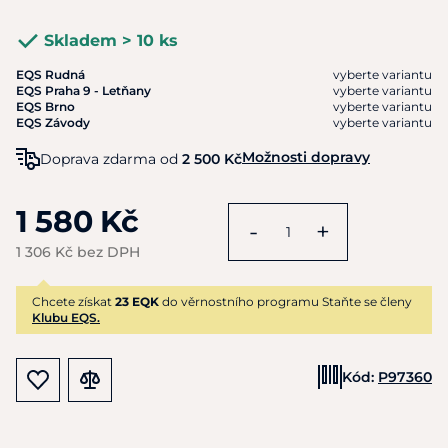
Skladem > 10 ks
EQS Rudná
vyberte variantu
EQS Praha 9 - Letňany
vyberte variantu
EQS Brno
vyberte variantu
EQS Závody
vyberte variantu
Možnosti dopravy
Doprava zdarma od
2 500 Kč
1 580 Kč
-
+
1 306 Kč bez DPH
Chcete získat
23 EQK
do věrnostního programu Staňte se členy
Klubu EQS.
Kód:
P97360