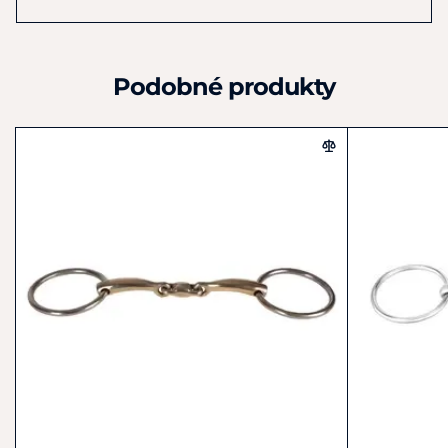
Popis
jemně leží přes jazyk koně, podporuje uvolněný a
pozorný pocit
Podobné produkty
podporuje jemný pohyb čelisti a elastické spojení
mezi jezdcem a koněm
dvojité lomení rozkládá tlak rovnoměrně, vhodné i
pro koně s nízkým patrem
volné kroužky podporují pohyblivost udidla v hubě a
pozornost koně, zajišťují měkký a citlivý kontakt
Ideální pro
koně, kteří ocení jemný kontakt a pohyblivost udidla
koně s nízkým patrem citlivé na louskáčkový efekt,
který mohou mít jednou lomená udidla
jezdce, kteří chtějí přesnost a pružný kontakt bez
napětí
Upozornění:
Každý kůň a jezdec je jedinečný. Tento popis
slouží jako obecná doporučení. Vždy zvažujte individuální