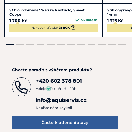
potřeby koně a vlastní zkušenosti při výběru udidla.
Stihlo 2xlomené Velari by Kentucky Sweet
Stihlo Spren
Copper
14mm
Materiál
: Sweet Iron (bez niklu, podporuje přirozené slinění).
Skladem
1 700 Kč
1 325 Kč
Nákupem získáte
25 EQK
N
Pokyny k péči:
Po každém použití opláchněte vlažnou
vodou a osušte. Přirozená oxidace (patina) je žádoucí a
podporuje chuť i přijetí udidla. Skladujte na suchém místě
a pravidelně kontrolujte opotřebení.
Chcete poradit s výběrem produktu?
+420 602 378 801
Volejte
Po - So: 9 - 20h
info@equiservis.cz
Napište nám kdykoli
Často kladené dotazy