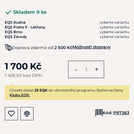
Skladem 9 ks
EQS Rudná
vyberte variantu
EQS Praha 9 - Letňany
vyberte variantu
EQS Brno
vyberte variantu
EQS Závody
vyberte variantu
Možnosti dopravy
Doprava zdarma od
2 500 Kč
1 700 Kč
-
+
1 405 Kč bez DPH
Chcete získat
25 EQK
do věrnostního programu Staňte se členy
Klubu EQS.
Kód:
P97363