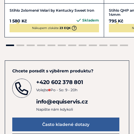
potřeby koně a vlastní zkušenosti při výběru udidla.
Stihlo 2xlomené Velari by Kentucky Sweet Iron
Stihlo QHP a
14mm
Materiál:
Sweet Copper (bez niklu, neoxiduje, podporuje
Skladem
1 580 Kč
795 Kč
přirozené slinění).
Nákupem získáte
23 EQK
N
Pokyny k péči
: Po každém použití opláchněte vlažnou
vodou a osušte měkkým hadříkem. Skladujte na suchém
místě a pravidelně kontrolujte opotřebení.
Chcete poradit s výběrem produktu?
+420 602 378 801
Volejte
Po - So: 9 - 20h
info@equiservis.cz
Napište nám kdykoli
Často kladené dotazy