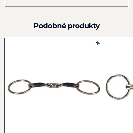
Toto udidlo spojuje komfort a funkčnost:
jemně spočívá v hubě koně od první chvíle kontaktu
dvojité lomení poskytuje stabilní a rovnoměrný tlak
Podobné produkty
ideální pro koně s nízkým patrem nebo citlivou ústní
dutinou
volné kroužky zvyšují pohyblivost, podporují
pozornost a elastický kontakt
Ideální pro
citlivé koně, kteří ocení jemný kontak a volný pohyb
udítka
koně s nízkým patrem náchylné k louskáčkovému
efektu
jezdce, kteří hledají přesnost a pružný kontakt bez
napětí
Upozornění:
Každý kůň a jezdec je jedinečný. Tento popis
slouží jako obecná doporučení. Vždy zvažujte individuální