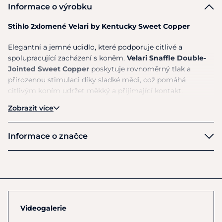
Informace o výrobku
Stihlo 2xlomené Velari by Kentucky Sweet Copper
Elegantní a jemné udidlo, které podporuje citlivé a
spolupracující zacházení s koněm.
Velari Snaffle Double-
Jointed Sweet Copper
poskytuje rovnoměrný tlak a
přirozenou stimulaci díky sladké mědi, což pomáhá
citlivým koním udržet měkký a přijímající kontakt.
Zobrazit více
Hlavní vlastnosti
Dvojité lomění
– rovnoměrně rozkládá tlak na jazyk
Informace o značce
a koutky, eliminuje „louskáčkový efekt“
Sweet Copper
– přírodní sladká chuť podporující
Velari
slinění a relaxaci, nevytváří oxidaci, udržuje hladký
povrch
Volné kroužky
– umožňují pohyb udidla v hubě,
podporují lehké žvýkání a flexibilitu, zajišťují přesné a
Videogalerie
jemné pomůcky