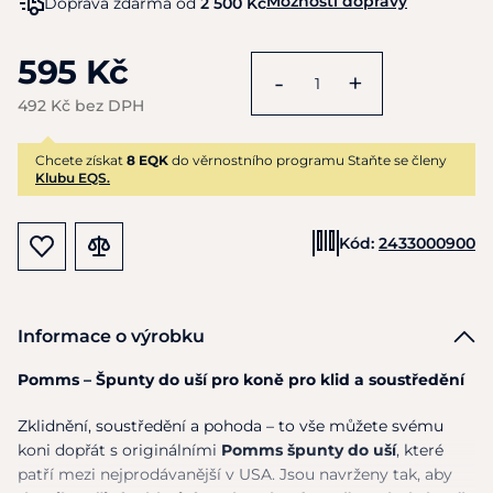
Možnosti dopravy
Doprava zdarma od
2 500 Kč
595 Kč
-
+
492 Kč bez DPH
Chcete získat
8 EQK
do věrnostního programu Staňte se členy
Klubu EQS.
Kód:
2433000900
Informace o výrobku
Pomms – Špunty do uší pro koně pro klid a soustředění
Zklidnění, soustředění a pohoda – to vše můžete svému
koni dopřát s originálními
Pomms
špunty do uší
, které
patří mezi nejprodávanější v USA. Jsou navrženy tak, aby