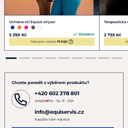
Ochrana očí Equick eVysor
Terapeutická 
Skladem
5 290 Kč
2 795 Kč
Nákupem získáte
79 EQK
N
Chcete poradit s výběrem produktu?
+420 602 378 801
Volejte
Po - So: 9 - 20h
info@equiservis.cz
Napište nám kdykoli