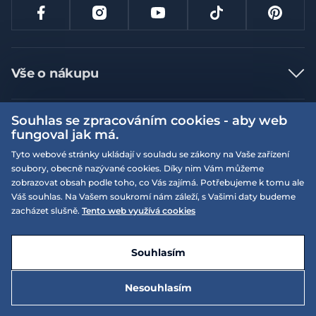
Vše o nákupu
Jak nakupovat
Souhlas se zpracováním cookies - aby web
Více informací
Nejčastější dotazy
fungoval jak má.
Doprava a platba
Obchodní podmínky
Tyto webové stránky ukládají v souladu se zákony na Vaše zařízení
soubory, obecně nazývané cookies. Díky nim Vám můžeme
Vrácení a výměna zboží
Naše prodejny
Podmínky EQS věrnostního klubu
zobrazovat obsah podle toho, co Vás zajímá. Potřebujeme k tomu ale
Reklamace
Váš souhlas. Na Vašem soukromí nám záleží, s Vašimi daty budeme
On-line katalogy
EQS Rudná
zacházet slušně.
Tento web využívá cookies
Velikostní tabulky
Nyní zavřeno ‧ otevřeno od 09:00, So
Kariéra
© 2026 EQUISERVIS spol. s r.o. - založeno 1993
E-shop vytvořila a technicky zajišťuje
SIMPLIA.cz
Nabízené značky
Kontakt
Souhlasím
Dotace
EQS Praha 9 - Letňany
Nyní zavřeno ‧ otevřeno od 09:00, So
Nesouhlasím
Zásady ochrany osobních údajů
595 Kč
Do košíku