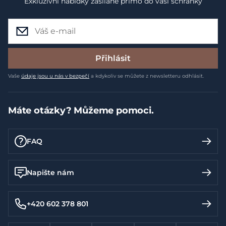
Exkluzivní nabídky zasílané přímo do vaší schránky
Přihlásit
Vaše
údaje jsou u nás v bezpečí
a kdykoliv se můžete z newsletteru odhlásit.
Máte otázky? Můžeme pomoci.
FAQ
Napište nám
+420 602 378 801