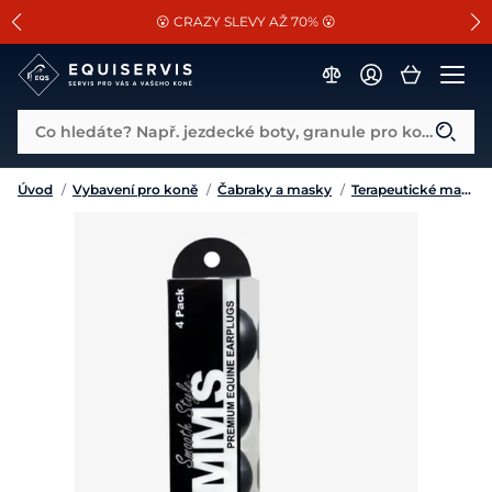
📐Pasování a doplňky k vybraným sedlům ZDARMA 🐴
SLEVA 13% na vše od Cassini!
😮 CRAZY SLEVY AŽ 70% 😮
Co hledáte? Např. jezdecké boty, granule pro koně...
Úvod
/
Vybavení pro koně
/
Čabraky a masky
/
Terapeutické masky