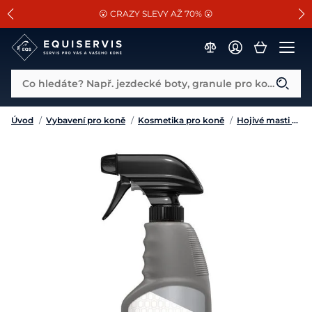
📐Pasování a doplňky k vybraným sedlům ZDARMA 🐴
SLEVA 13% na vše od Cassini!
😮 CRAZY SLEVY AŽ 70% 😮
Co hledáte? Např. jezdecké boty, granule pro koně...
Úvod
/
Vybavení pro koně
/
Kosmetika pro koně
/
Hojivé masti a balzámy