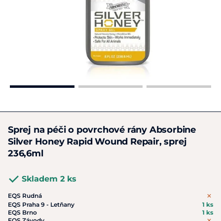
Sprej na péči o povrchové rány Absorbine
Silver Honey Rapid Wound Repair, sprej
236,6ml
Skladem 2 ks
EQS Rudná
EQS Praha 9 - Letňany
1 ks
EQS Brno
1 ks
EQS Závody