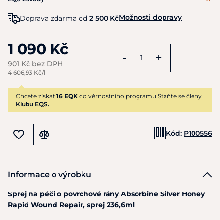
Možnosti dopravy
Doprava zdarma od
2 500 Kč
1 090 Kč
-
+
901 Kč bez DPH
4 606,93 Kč/l
Chcete získat
16 EQK
do věrnostního programu Staňte se členy
Klubu EQS.
Kód:
P100556
Informace o výrobku
Sprej na péči o povrchové rány Absorbine Silver Honey
Rapid Wound Repair, sprej 236,6ml