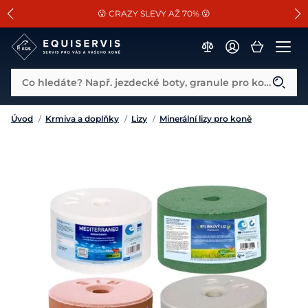
📐Pasování a doplňky k vybraným sedlům ZDARMA 🐴
SLEVA 13% na vše od Cassini!
😮 CRAZY SLEVY AŽ 70% 😮
Co hledáte? Např. jezdecké boty, granule pro koně...
Úvod
/
Krmiva a doplňky
/
Lizy
/
Minerální lizy pro koně