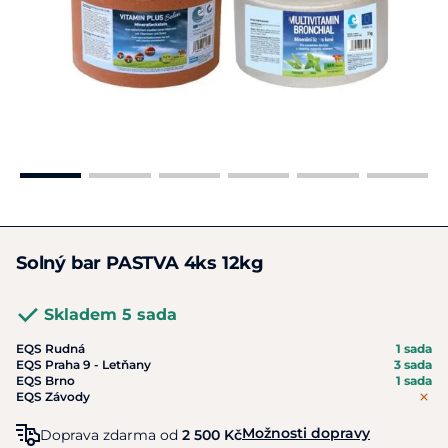
Solný bar PASTVA 4ks 12kg
Skladem 5 sada
EQS Rudná
1 sada
EQS Praha 9 - Letňany
3 sada
EQS Brno
1 sada
EQS Závody
Možnosti dopravy
Doprava zdarma od
2 500 Kč