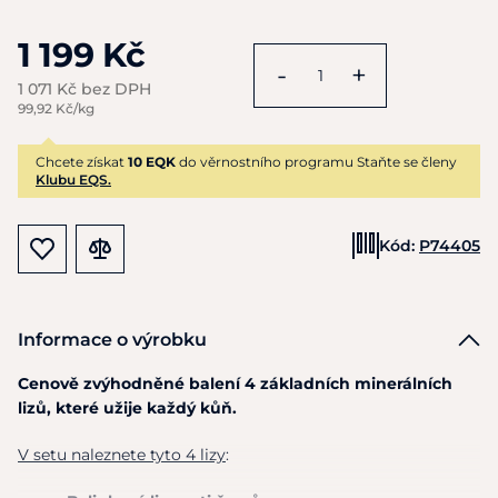
1 199 Kč
-
+
1 071 Kč bez DPH
99,92 Kč/kg
Chcete získat
10 EQK
do věrnostního programu Staňte se členy
Klubu EQS.
Kód:
P74405
Informace o výrobku
Cenově zvýhodněné balení 4 základních minerálních
lizů, které užije každý kůň.
V setu naleznete tyto 4 lizy
: