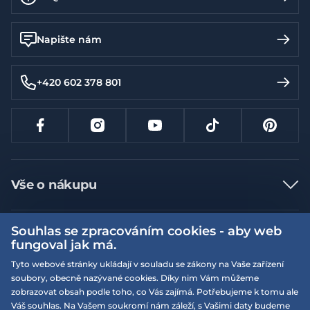
Krmný doplněk pro koně, skot, ovce, kozy a zvěř
Působení a přednosti:
Napište nám
Dokáže chránit buňky v organismu před škodlivými
vlivy
+420 602 378 801
Může podporovat tvorbu protilátek
Působí obecně proti nedostatku selenu u koní
Doporučujeme jako nedílný přídavek pro zdravou
a vyváženou krmnou dávku
Pro větší vitalitu a produktivitu
Minerální krmivo pro koně, skot, ovce, kozy a lesní zvěř
Vše o nákupu
Analytické složení:
sodík 37,5 %, vápník 0,79 %, hořčík 0,35
Jak nakupovat
%, fosfor 0,25 %
Souhlas se zpracováním cookies - aby web
Více informací
Nejčastější dotazy
fungoval jak má.
Složení:
chlorid sodný, uhličitan vápenatý, fosforečnan
Doprava a platba
Obchodní podmínky
Tyto webové stránky ukládají v souladu se zákony na Vaše zařízení
vápenatý, oxid hořečnatý, melasa (0,2%)
soubory, obecně nazývané cookies. Díky nim Vám můžeme
Vrácení a výměna zboží
Naše prodejny
Podmínky EQS věrnostního klubu
zobrazovat obsah podle toho, co Vás zajímá. Potřebujeme k tomu ale
Doplňkové látky na 1kg: Výživové:
930 mg železa jako
Reklamace
Váš souhlas. Na Vašem soukromí nám záleží, s Vašimi daty budeme
On-line katalogy