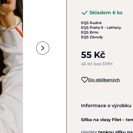
Skladem 6 ks
EQS Rudná
EQS Praha 9 - Letňany
EQS Brno
EQS Závody
55 Kč
45 Kč bez DPH
Do oblíbených
Informace o výrobku
Síťka na vlasy Filet – 
Hledáte
tenkou síťku na