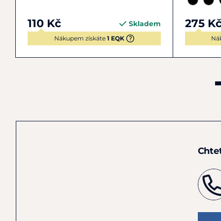
110 Kč
275 K
Skladem
Nákupem získáte
1 EQK
Ná
Chte