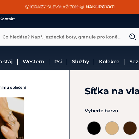
📐Pasování a doplňky k vybraným sedlům ZDARMA 🐴
SLEVA 13% na vše od Cassini!
😮 CRAZY SLEVY AŽ 70% 😮
NAKUPOVAT
CHCI SLEVU
VÍCE INF
Kontakt
Co hledáte? Např. jezdecké boty, granule pro koně...
 a stáj
Western
Psi
Služby
Kolekce
Se
nímu oblečení
Síťka na vl
Vyberte barvu