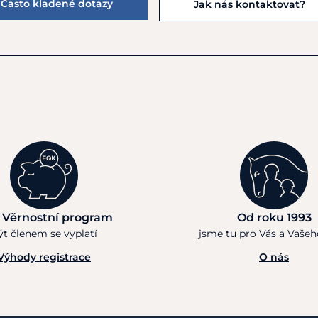
Často kladené dotazy
Jak nás kontaktovat?
 Věrnostní program
Od roku 1993
ýt členem se vyplatí
jsme tu pro Vás a Vaše
Výhody registrace
O nás