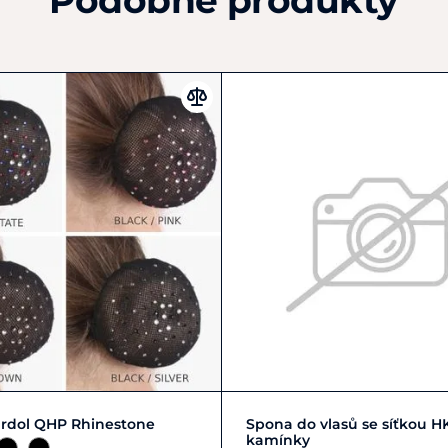
Podobné produkty
france@ekkia.com
Zobrazit detail
Zobrazit detail
drdol QHP Rhinestone
Spona do vlasů se síťkou H
kamínky