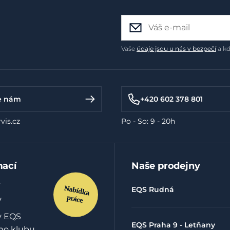
Vaše
údaje jsou u nás v bezpečí
a kd
e nám
+420 602 378 801
vis.cz
Po - So: 9 - 20h
mací
Naše prodejny
EQS Rudná
y
y EQS
EQS Praha 9 - Letňany
ho klubu