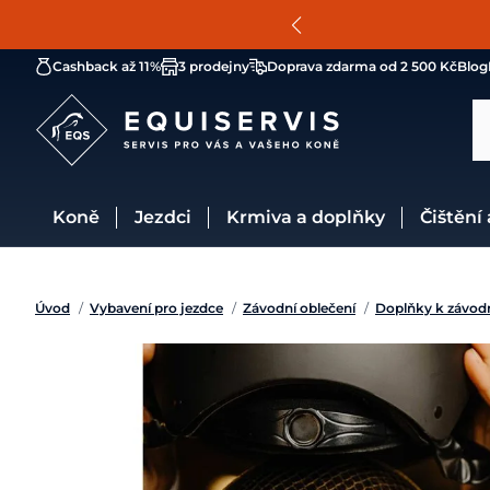
Cashback až 11%
3 prodejny
Doprava zdarma od 2 500 Kč
Blog
Koně
Jezdci
Krmiva a doplňky
Čištění
Úvod
/
Vybavení pro jezdce
/
Závodní oblečení
/
Doplňky k závod