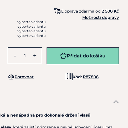
Doprava zdarma od
2 500 Kč
Možnosti dopravy
vyberte variantu
vyberte variantu
vyberte variantu
vyberte variantu
-
+
Přidat do košíku
Porovnat
Kód:
P87808
tenká a nenápadná pro dokonalé držení vlasů
 vlasy
, která zajistí přirozené a pevné uchycení účesu bez