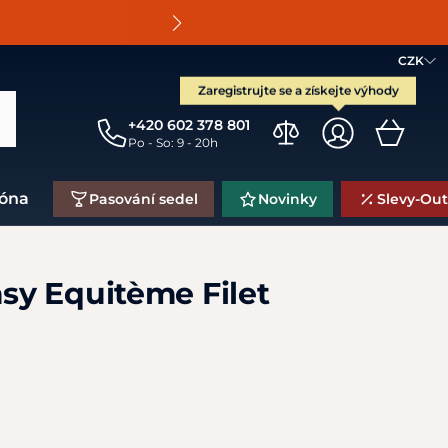
O
CZK
Zaregistrujte se a získejte výhody
+420 602 378 801
Po - So: 9 - 20h
zóna
Pasování sedel
Novinky
Slevy-Out
asy Equitème Filet