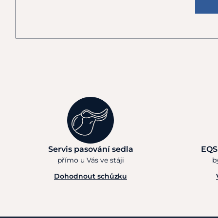
Servis pasování sedla
EQS
přímo u Vás ve stáji
b
Dohodnout schůzku