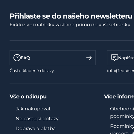
Přihlaste se do našeho newsletteru
Exkluzivní nabídky zasílané přímo do vaší schránky
FAQ
Napišt
Často kladené dotazy
info@equiser
Vše o nákupu
Více infor
Jak nakupovat
Obchodní
podmínk
Nejčastější dotazy
Podmínk
Doprava a platba
věrnostní