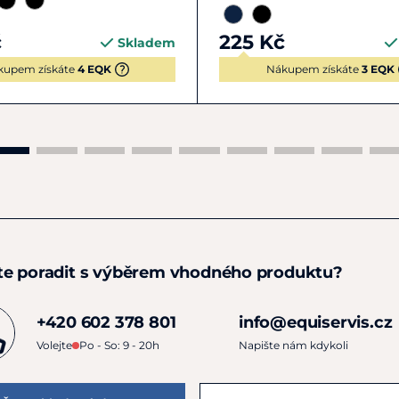
č
225 Kč
Skladem
kupem získáte
4 EQK
Nákupem získáte
3 EQK
te poradit s výběrem vhodného produktu?
+420 602 378 801
info@equiservis.cz
Volejte
Po - So: 9 - 20h
Napište nám kdykoli