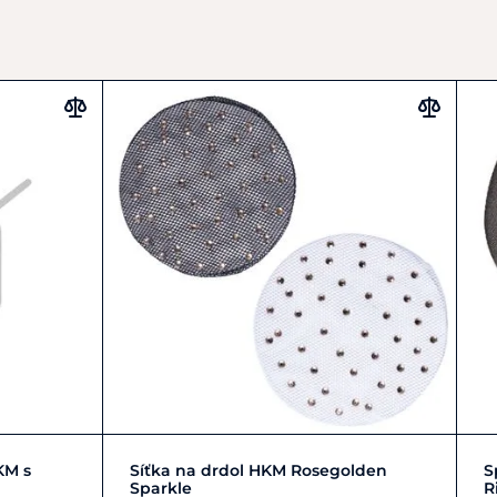
Zobrazit detail
KM s
Síťka na drdol HKM Rosegolden
S
Sparkle
R