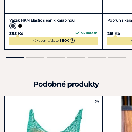
Vazák HKM Elastic s panik karabinou
Popruh s kar
Skladem
395 Kč
215 Kč
Nákupem získáte
5 EQK
N
Podobné produkty