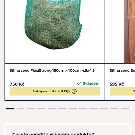
Síť na seno FlexiStrong 150cm x 100cm 4,5x4,5
Síť na seno E
Skladem
750 Kč
595 Kč
Nákupem získáte
11 EQK
N
Chcete poradit s výběrem produktu?