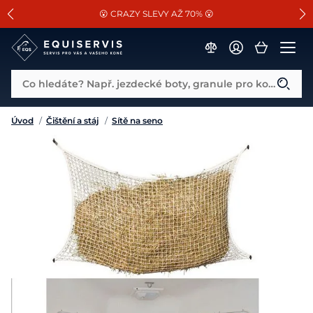
📐Pasování a doplňky k vybraným sedlům ZDARMA 🐴
SLEVA 13% na vše od Cassini!
😮 CRAZY SLEVY AŽ 70% 😮
Co hledáte? Např. jezdecké boty, granule pro koně...
Úvod
/
Čištění a stáj
/
Sítě na seno