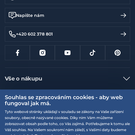
Napište nám
+420 602 378 801
Vše o nákupu
Jak nakupovat
Souhlas se zpracováním cookies - aby web
Více informací
Nejčastější dotazy
fungoval jak má.
Doprava a platba
Tyto webové stránky ukládají v souladu se zákony na Vaše zařízení
Obchodní podmínky
soubory, obecně nazývané cookies. Díky nim Vám můžeme
Vrácení a výměna zboží
Naše prodejny
Podmínky EQS věrnostního klubu
zobrazovat obsah podle toho, co Vás zajímá. Potřebujeme k tomu ale
Váš souhlas. Na Vašem soukromí nám záleží, s Vašimi daty budeme
Reklamace
On-line katalogy