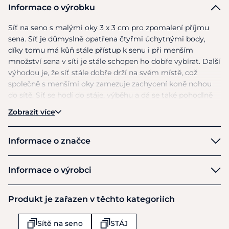
Informace o výrobku
Síť
na
seno
s
malými oky
3
x
3
cm pro zpomalení příjmu
sena. Síť
je
důmyslně opatřena čtyřmi úchytnými body,
díky tomu
má
kůň stále přístup
k
senu
i
při menším
množství sena
v
síti
je
stále schopen
ho
dobře vybírat. Další
výhodou je,
že
síť stále dobře drží
na
svém místě, což
společně
s
menšími oky zamezuje zachycení koně nohou
do
sítě. Síť
se
hodí
do
stáje, výběhu
a
dá
se
také pohodlně
upevnit
do
přepravníku. Tři velikosti:
90
x
60
cm, 120
x
90
Zobrazit více
cm
a 160
x
100 cm. Barva: bílá. Materiál: 100% syntetika.
Informace o značce
Kerbl
Informace o výrobci
Výrobce
Produkt je zařazen v těchto kategoriích
Kerbl Albert
Felizenzell 9 Postfach 54
Sítě na seno
STÁJ
Buchbach