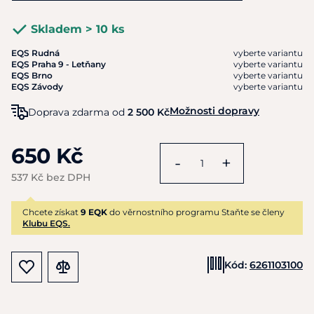
Skladem > 10 ks
EQS Rudná
vyberte variantu
EQS Praha 9 - Letňany
vyberte variantu
EQS Brno
vyberte variantu
EQS Závody
vyberte variantu
Možnosti dopravy
Doprava zdarma od
2 500 Kč
650 Kč
-
+
537 Kč bez DPH
Chcete získat
9 EQK
do věrnostního programu Staňte se členy
Klubu EQS.
Kód:
6261103100