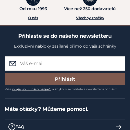
Od roku 1993
Více než 250 dodavatelů
O nás
Všechny značky
Přihlaste se do našeho newsletteru
Exkluzivní nabídky zasílané přímo do vaší schránky
Přihlásit
Vaše
údaje jsou u nás v bezpečí
a kdykoliv se můžete z newsletteru odhlásit.
Máte otázky? Můžeme pomoci.
FAQ