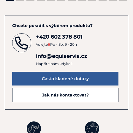
1
mg
1.600
Vitamin B
200 mg
Mangan
2
mg
Chcete poradit s výběrem produktu?
Vitamin B
100 mg
Měď
600 mg
6
+420 602 378 801
Vitamin B
500 mcg
Jód
15 mg
12
Volejte
Po - So: 9 - 20h
Kyselina
300 mg
Kobalt
5 mg
info@equiservis.cz
nikotinová
Napište nám kdykoli
Ca-
200 mg
Selen*
20 mg
Pantothenat
Často kladené dotazy
*10 % organicky vázané
Jak nás kontaktovat?