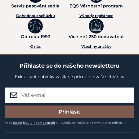
Servis pasování sedla
EQS Věrnostní program
Dohodnout schůzku
Výhody registrace
Od roku 1993
Více než 250 dodavatelů
O nás
Všechny značky
Přihlaste se do našeho newsletteru
Exkluzivní nabídky zasílané přímo do vaší schránky
Přihlásit
Vaše
údaje jsou u nás v bezpečí
a kdykoliv se můžete z newsletteru odhlásit.