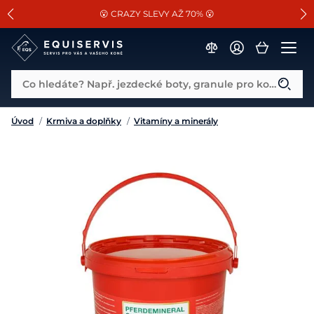
📐Pasování a doplňky k vybraným sedlům ZDARMA 🐴
SLEVA 13% na vše od Cassini!
😮 CRAZY SLEVY AŽ 70% 😮
Co hledáte? Např. jezdecké boty, granule pro koně...
Úvod
/
Krmiva a doplňky
/
Vitamíny a minerály