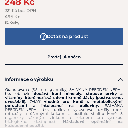
248 Kč
221 Kč bez DPH
495 Kč
62 Kč/kg
Dotaz na produkt
Prodej ukončen
Informace o výrobku
Granulovaná (3,5 mm granulky) SALVANA PFERDEMINERAL
bez obilovin
dodává koni minerály, stopové prvky a
vitamíny, které nezíská z denní krmné dávky (pastva, seno,
oves/obilí).
Zvlášť
vhodné pro koně s metabolickými
poruchami a intolerancí na obiloviny.
SALVANA
PFERDEMINERAL bez obilovin vyrovnává rozdíly mezi
minerály a účinnými látkami a posiluje vitalitu koně. S
organicky vázaným zinkem a selenem pro vysokou
biologickou dostupnost.
Nákladově optimální na
každodenní použití.