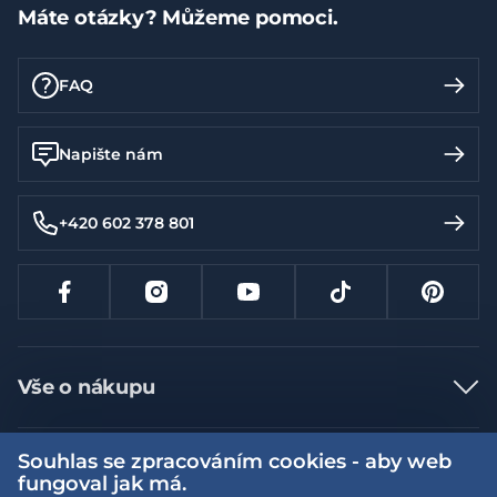
Máte otázky? Můžeme pomoci.
FAQ
Napište nám
+420 602 378 801
Vše o nákupu
Jak nakupovat
Souhlas se zpracováním cookies - aby web
Více informací
Nejčastější dotazy
fungoval jak má.