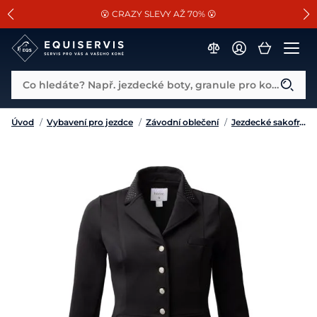
📐Pasování a doplňky k vybraným sedlům ZDARMA 🐴
SLEVA 13% na vše od Cassini!
😮 CRAZY SLEVY AŽ 70% 😮
Co hledáte? Např. jezdecké boty, granule pro koně...
Úvod
/
Vybavení pro jezdce
/
Závodní oblečení
/
Jezdecké sakofraky