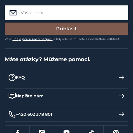
Přihlásit
Vaše
údaje jsou u nás v bezpečí
a kdykoliv se můžete z newsletteru odhlásit.
Máte otázky? Můžeme pomoci.
FAQ
Napište nám
+420 602 378 801