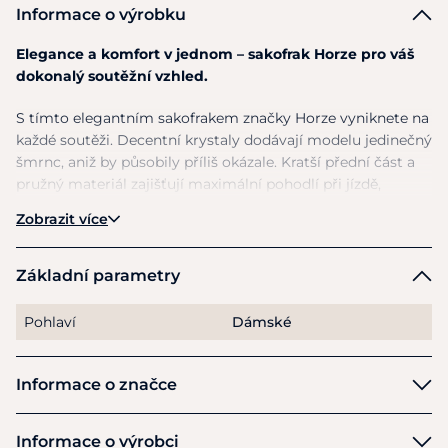
Informace o výrobku
Elegance a komfort v jednom – sakofrak Horze pro váš
dokonalý soutěžní vzhled.
S tímto elegantním sakofrakem značky Horze vyniknete na
každé soutěži. Decentní krystaly dodávají modelu jedinečný
šmrnc, aniž by působily příliš okázale. Kratší přední část a
pružný materiál zajišťují maximální pohodlí při jízdě,
zatímco precizní střih a kvalitní provedení podtrhují váš
Zobrazit více
profesionální styl.
Dopřejte si nejen skvělý pocit z pohybu, ale i sebevědomí,
Základní parametry
které přichází s dokonalým outfitem. Sakofrak Horze vám
zajistí perfektní rovnováhu mezi funkčností a luxusem.
Pohlaví
Dámské
Materiál
: 94% polyester, 6% elastan
Informace o značce
Pokyny k péči
: Perte odděleně.
Horze
Informace o výrobci