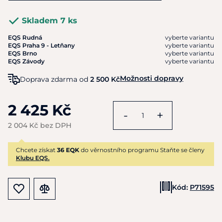
Skladem 7 ks
EQS Rudná
vyberte variantu
EQS Praha 9 - Letňany
vyberte variantu
EQS Brno
vyberte variantu
EQS Závody
vyberte variantu
Možnosti dopravy
Doprava zdarma od
2 500 Kč
2 425 Kč
-
+
2 004 Kč bez DPH
Chcete získat
36 EQK
do věrnostního programu Staňte se členy
Klubu EQS.
Kód:
P71595