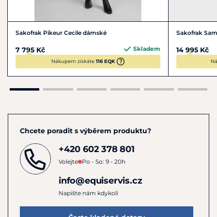
Sakofrak Pikeur Cecile dámské
Sakofrak Sa
Skladem
7 795 Kč
14 995 Kč
Nákupem získáte
116 EQK
Ná
Chcete poradit s výběrem produktu?
+420 602 378 801
Volejte
Po - So: 9 - 20h
info@equiservis.cz
Napište nám kdykoli