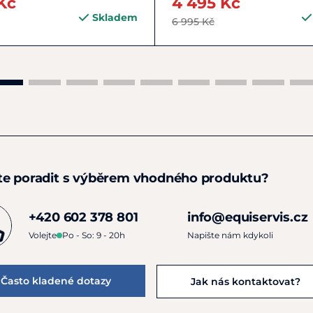
Kč
4 495 Kč
Skladem
6 995 Kč
te poradit s výběrem vhodného produktu?
+420 602 378 801
info@equiservis.cz
Volejte
Po - So: 9 - 20h
Napište nám kdykoli
Často kladené dotazy
Jak nás kontaktovat?