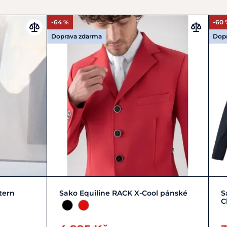
-64 %
-60 
Doprava zdarma
Dop
L/50
S/46
XS/44
tern
Sako Equiline RACK X-Cool pánské
S
C