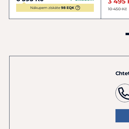
3 495 
Nákupem získáte
98 EQK
10 450 Kč
Chte