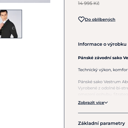
14 995 Kč
Do oblíbených
Informace o výrobku
Pánské závodní sako V
Technický výkon, komfort
Pánské sako Vestrum Abu
Vyrobené z odolné bi-stre
omezení pohybu. Strategi
vysokou prodyšnost, a t
Zobrazit více
Sako má decentní kontras
vyřezávané logo Vestrum
Základní parametry
Airbag
je ideální volbou 