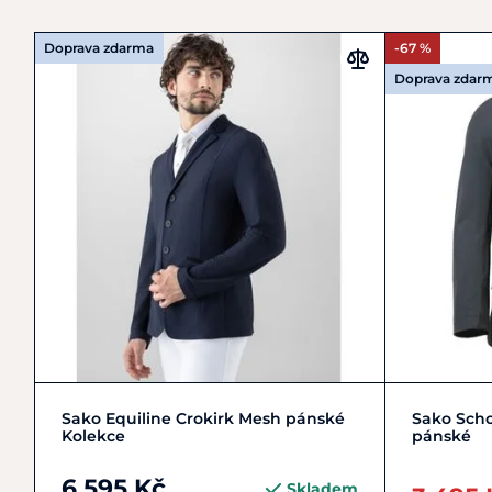
Doprava zdarma
-67 %
Doprava zdar
L/50
XL/52
XXL/54
Sako Equiline Crokirk Mesh pánské
Sako Sch
Kolekce
pánské
6 595 Kč
Skladem