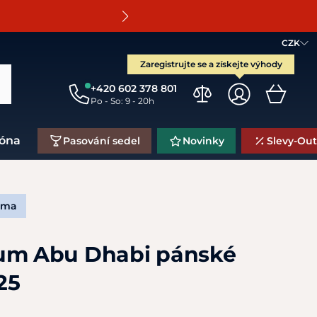
O
CZK
Zaregistrujte se a získejte výhody
+420 602 378 801
Po - So: 9 - 20h
zóna
Pasování sedel
Novinky
Slevy-Out
rma
rum Abu Dhabi pánské
25