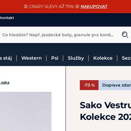
📐Pasování a doplňky k vybraným sedlům ZDARMA 🐴
SLEVA 13% na vše od Cassini!
😮 CRAZY SLEVY AŽ 70% 😮
NAKUPOVAT
CHCI SLEVU
VÍCE INF
Kontakt
Co hledáte? Např. jezdecké boty, granule pro koně...
 a stáj
Western
Psi
Služby
Kolekce
Se
 saka
-73 %
Doprava zda
Sako Vest
Kolekce 20