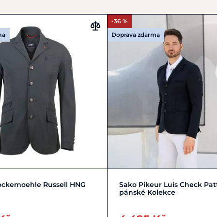
-36 %
ma
Doprava zdarma
Zobrazit detail
Zobrazit detail
ockemoehle Russell HNG
Sako Pikeur Luis Check Pat
pánské Kolekce