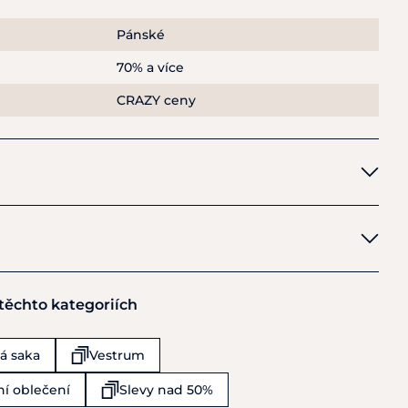
Pánské
l – pevný, ale měkký a pohodlný
70% a více
ané části na bocích a rukávech
CRAZY ceny
systémem Free Jump Airbag
 lem na límci
apsy
trum na rameni
t pohybu
 spojuje výkonnostní technologii s italskou elegancí.
28% elastan; 73% polyamid, 27% elastan
 těchto kategoriích
0
á saka
Vestrum
í oblečení
Slevy nad 50%