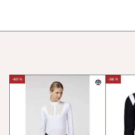
-60 %
-56 %