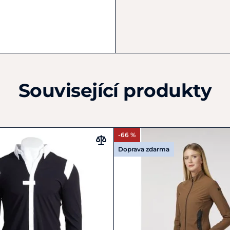
+39 051 0499329
info@vestrum-italy.com
Související produkty
-66 %
Doprava zdarma