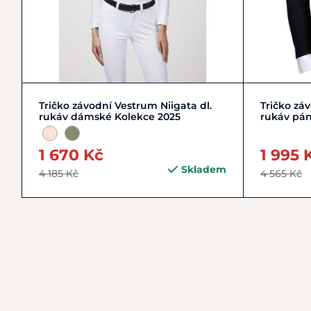
M/38
S/36
XS/34
Tričko závodní Vestrum Niigata dl.
Tričko zá
rukáv dámské Kolekce 2025
rukáv pán
1 670 Kč
1 995 
Skladem
4 185 Kč
4 565 Kč