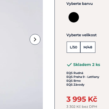
Vyberte barvu
Vyberte velikost
L/50
M/48
Skladem 2 ks
EQS Rudná
EQS Praha 9 - Letňany
EQS Brno
EQS Závody
3 995 Kč
3 302 Kč bez DPH