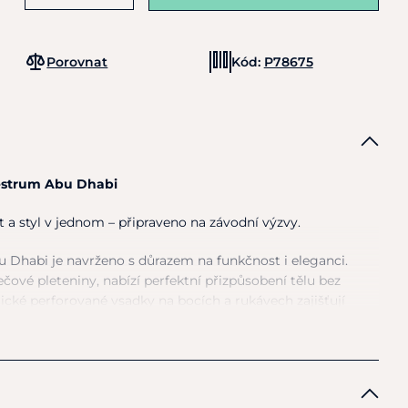
Porovnat
Kód:
P78675
estrum Abu Dhabi
 a styl v jednom – připraveno na závodní výzvy.
 Dhabi je navrženo s důrazem na funkčnost i eleganci.
čové pleteniny, nabízí perfektní přizpůsobení tělu bez
cké perforované vsadky na bocích a rukávech zajišťují
ím i maximální komfort během výkonu.
tní lemování na límci, boční klopové kapsy a laserem
 na rameni. Díky kompatibilitě se systémem
Free Jump
i pro náročné jezdce, kteří dbají na bezpečnost.