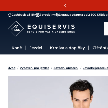
Cashback až 11%
3 prodejny
Doprava zdarma od 2 500 Kč
Blog
Koně
Jezdci
Krmiva a doplňky
Čištění
Úvod
/
Vybavení pro jezdce
/
Závodní oblečení
/
Závodní jezdecká