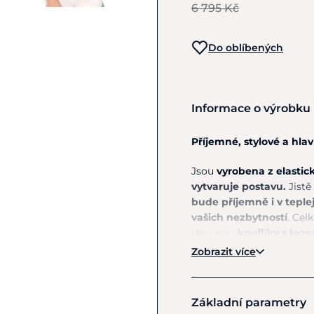
6 795 Kč
Do oblíbených
Informace o výrobku
Příjemné, stylové a hla
Jsou
vyrobena z elastic
vytvaruje postavu.
Jistě
bude příjemně i v teple
vašich nezbytností
. Cel
jako jsou
knoflíky s lo
Zobrazit více
Materiál:
90% nylon, 10% 
Pokyny k péči:
Lze prát s
Základní parametry
sušičky.