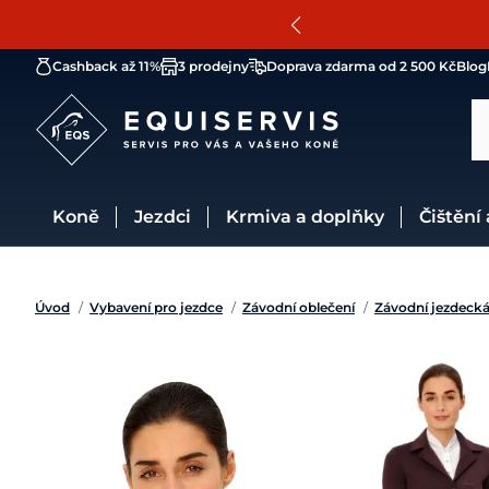
Cashback až 11%
3 prodejny
Doprava zdarma od 2 500 Kč
Blog
Koně
Jezdci
Krmiva a doplňky
Čištění
Úvod
/
Vybavení pro jezdce
/
Závodní oblečení
/
Závodní jezdecká