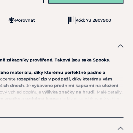
Porovnat
Kód:
7312807900
vně zákazníky prověřené. Taková jsou saka Spooks.
kého materiálu, díky kterému perfektně padne a
 oceníte
rozepínací zip v podpaží, díky kterému vám
jších dnech
. Je
vybaveno předními kapsami na uložení
kový vzhled doplňuje
výšivka značky na hrudi.
Malé detaily,
gem značky a ozdobná kapsa
dodávají sofistikovaný vzhled.
elastan
amostatně v pračce na 30°. Nežehlete a nevkládejte do