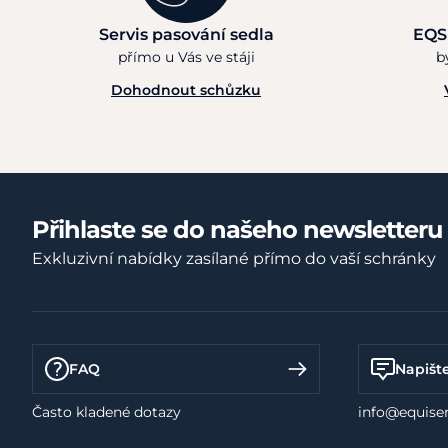
Servis pasování sedla
EQS
přímo u Vás ve stáji
b
Dohodnout schůzku
Přihlaste se do našeho newsletteru
Exkluzivní nabídky zasílané přímo do vaší schránky
FAQ
Napišt
Často kladené dotazy
info@equiser