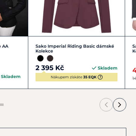
L/40
M/38
S/36
XS/34
e AA
Sako Imperial Riding Basic dámské
S
Kolekce
K
2 395 Kč
Skladem
Skladem
Nákupem získáte
35 EQK
1