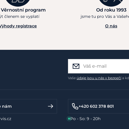
 Věrnostní program
Od roku 1993
ýt členem se vyplatí
jsme tu pro Vás a Vaše
Výhody registrace
O nás
Vaše
údaje jsou u nás v bezpečí
a kd
e nám
+420 602 378 801
vis.cz
Po - So: 9 - 20h