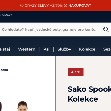
📐Pasování a doplňky k vybraným sedlům ZDARMA 🐴
SLEVA 13% na vše od Cassini!
😮 CRAZY SLEVY AŽ 70% 😮
NAKUPOVAT
CHCI SLEVU
VÍCE INF
Kontakt
Co hledáte? Např. jezdecké boty, granule pro koně...
 a stáj
Western
Psi
Služby
Kolekce
Se
 saka
-63 %
Sako Spook
Kolekce