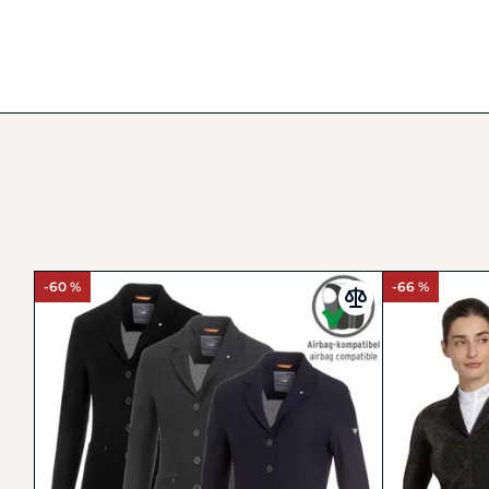
-60 %
-66 %