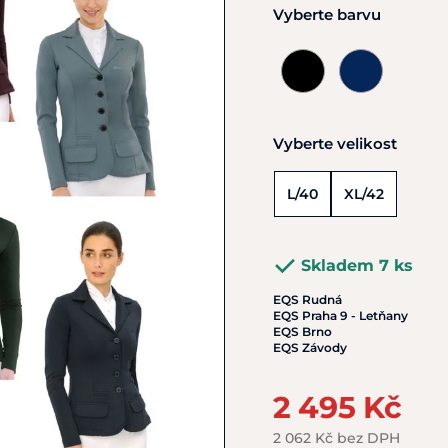
Vyberte barvu
Vyberte velikost
L/40
XL/42
Skladem 7 ks
EQS Rudná
EQS Praha 9 - Letňany
EQS Brno
EQS Závody
2 495 Kč
2 062 Kč bez DPH