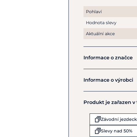
Pohlaví
Hodnota slevy
Aktuální akce
Informace o značce
Spooks
Informace o výrobci
Výrobce
Produkt je zařazen v
Spooks GmbH
Oberbech 8
Odenthal
Závodní jezdeck
D51519
Slevy nad 50%
Německo