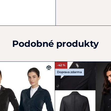
+49 2202 2941120
info@spooks.com
Podobné produkty
-42 %
Doprava zdarma