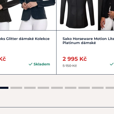
M/38
S/36
XL/42
+ 2
Zobrazit detail
ks Glitter dámské Kolekce
Sako Horseware Motion Lit
Platinum dámské
Kč
2 995 Kč
Skladem
5 150 Kč