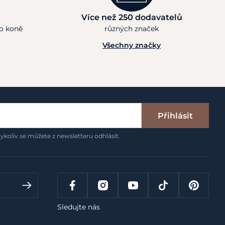
Více než 250 dodavatelů
ho koně
různých značek
Všechny značky
Přihlásit
ykoliv se můžete z newsletteru odhlásit.
Sledujte nás