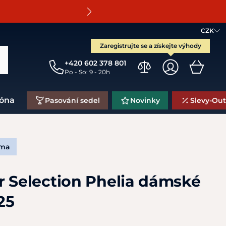
O
CZK
Zaregistrujte se a získejte výhody
+420 602 378 801
Po - So: 9 - 20h
zóna
Pasování sedel
Novinky
Slevy-Out
rma
r Selection Phelia dámské
25