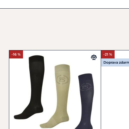
-16 %
-21 %
Doprava zdar