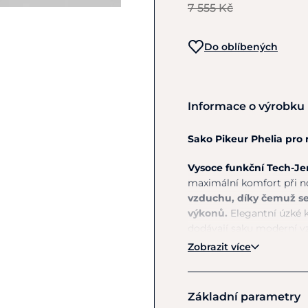
7 555 Kč
Do oblíbených
Informace o výrobku
Sako Pikeur Phelia pro
Vysoce funkční Tech-Je
maximální komfort při n
vzduchu, díky čemuž se
výkonů.
Elegantní úzké 
dodávají saku moderní vz
ladí s celkovým designem
Zobrazit více
Neviditelné zipové kapsy
zároveň elegantními prvk
Základní parametry