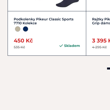
35
36
37
38
+ 2
Podkolenky Pikeur Classic Sports
Rajtky Pi
7710 Kolekce
Grip dáms
450 Kč
3 395 
Skladem
535 Kč
4 295 Kč