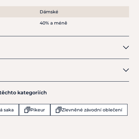
15 % Elastan
Dámské
málně na 30 stupňů Celsia. Používejte pouze prací
40% a méně
iny. Nepoužívejte aviváž.
 těchto kategoriích
kmann GmbH &
á saka
Pikeur
Zlevněné závodní oblečení