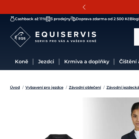
Cashback až 11%
3 prodejny
Doprava zdarma od 2 500 Kč
Blog
Koně
Jezdci
Krmiva a doplňky
Čištění
Úvod
/
Vybavení pro jezdce
/
Závodní oblečení
/
Závodní jezdecká