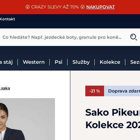
📐Pasování a doplňky k vybraným sedlům ZDARMA 🐴
SLEVA 13% na vše od Cassini!
😮 CRAZY SLEVY AŽ 70% 😮
NAKUPOVAT
CHCI SLEVU
VÍCE INF
Kontakt
Co hledáte? Např. jezdecké boty, granule pro koně...
 a stáj
Western
Psi
Služby
Kolekce
Se
 saka
-21 %
Doprava zda
Sako Pikeu
Kolekce 20