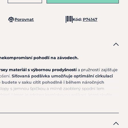
Porovnat
Kód:
P74147
 nekompromisní pohodlí na závodech.
rsey materiál s výbornou prodyšností
a pružností zajišťuje
ošení.
Síťovaná podšívka umožňuje optimální cirkulaci
 budete v saku cítit pohodlně i během náročných
klopy s jemnou špičkou a mírně zaoblený spodní lem
hled. Límec je zdoben kamínkovou aplikací, které skvěle
. Kamínkové dekorace se nachází i v oblasti pasu.
 v pasu a malá zdobená náprsní kapsa jsou praktickými a
y saka.