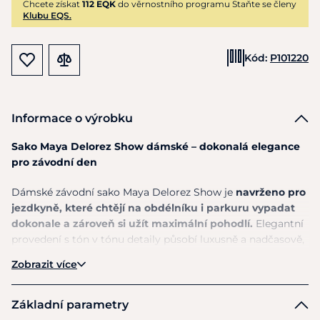
Chcete získat
112 EQK
do věrnostního programu Staňte se členy
Klubu EQS.
Kód:
P101220
Informace o výrobku
Sako Maya Delorez Show dámské – dokonalá elegance
pro závodní den
Dámské závodní sako Maya Delorez Show je
navrženo pro
jezdkyně, které chtějí na obdélníku i parkuru vypadat
dokonale a zároveň si užít maximální pohodlí.
Elegantní
provedení s tón v tónu detaily působí luxusně a nadčasově,
zatímco
funkční materiál zajišťuje komfort po celý den.
Zobrazit více
Vysoce
elastická a prodyšná tkanina se přizpůsobí
každému pohybu a poskytuje výjimečnou volnost v
Základní parametry
sedle.
Precizně
propracovaný střih kopíruje ženskou