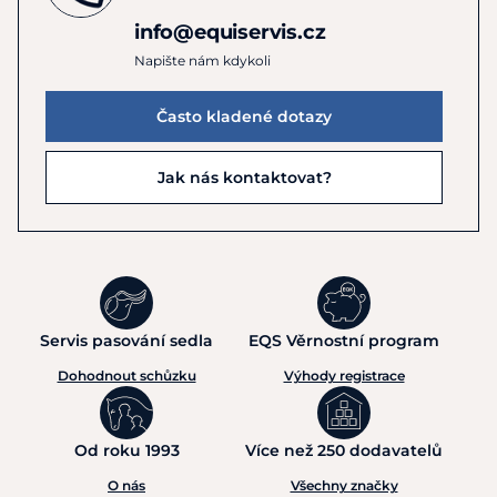
info@equiservis.cz
Sako odpovídá běžnému číslování, ale má přiléhavý střih
Napište nám kdykoli
kopírující postavu. Pro ideální výběr výrobce doporučuje
porovnat své míry s velikostní tabulkou.
Často kladené dotazy
Materiál:
77 % nylon, 23 % spandex
Jak nás kontaktovat?
Pokyny k péči
: Praní v pračce na 30 °C. Sušit při nízké
teplotě. Nebělit. Nežehlit.
URČENO PRO PRODEJ POUZE V KAMENNÝCH
PRODEJNÁCH!
Servis pasování sedla
EQS Věrnostní program
Dohodnout schůzku
Výhody registrace
Od roku 1993
Více než 250 dodavatelů
O nás
Všechny značky