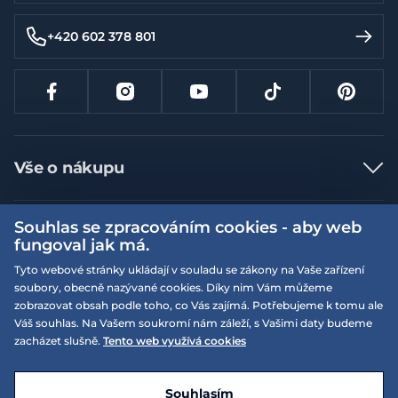
+420 602 378 801
Vše o nákupu
Jak nakupovat
Souhlas se zpracováním cookies - aby web
Více informací
Nejčastější dotazy
fungoval jak má.
Doprava a platba
Obchodní podmínky
Tyto webové stránky ukládají v souladu se zákony na Vaše zařízení
soubory, obecně nazývané cookies. Díky nim Vám můžeme
Vrácení a výměna zboží
Naše prodejny
Podmínky EQS věrnostního klubu
zobrazovat obsah podle toho, co Vás zajímá. Potřebujeme k tomu ale
Reklamace
Váš souhlas. Na Vašem soukromí nám záleží, s Vašimi daty budeme
On-line katalogy
EQS Rudná
zacházet slušně.
Tento web využívá cookies
Velikostní tabulky
Nyní zavřeno ‧ otevřeno od 09:00, Po
Kariéra
© 2026 EQUISERVIS spol. s r.o. - založeno 1993
E-shop vytvořila a technicky zajišťuje
SIMPLIA.cz
Nabízené značky
Kontakt
Souhlasím