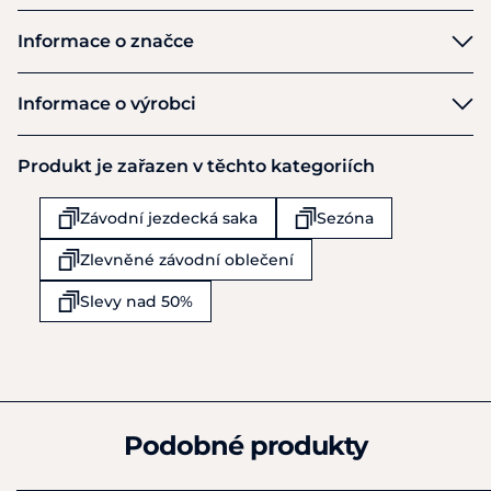
Informace o značce
Horseware
Informace o výrobci
Výrobce
Produkt je zařazen v těchto kategoriích
Horseware Production Ltd
Finnabair Ind Estate
Závodní jezdecká saka
Sezóna
Dundalk Co Louth
A91A9DE
Zlevněné závodní oblečení
Irsko
+353 1 26 88 200
Slevy nad 50%
info.eu@horseware.com
Podobné produkty