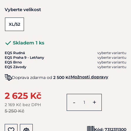
Vyberte velikost
XL/52
Skladem 1 ks
EQS Rudná
vyberte variantu
EQS Praha 9 - Letňany
vyberte variantu
EQS Brno
vyberte variantu
EQS Závody
vyberte variantu
Možnosti dopravy
Doprava zdarma od
2 500 Kč
2 625 Kč
-
+
2 169 Kč bez DPH
5 250 Kč
Kód:
7312311300