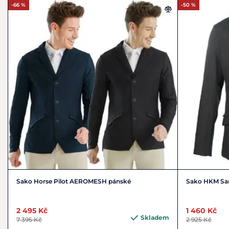
-66 %
-50 %
Sako Horse Pilot AEROMESH pánské
Sako HKM Sa
2 495 Kč
1 460 Kč
Skladem
7 395 Kč
2 925 Kč