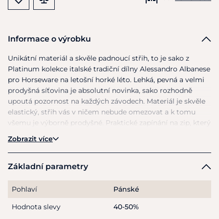
Informace o výrobku
Unikátní materiál
a
skvěle padnoucí střih,
to
je sako
z
Platinum kolekce italské tradiční dílny Alessandro Albanese
pro Horseware
na
letošní horké léto. Lehká, pevná
a
velmi
prodyšná síťovina
je
absolutní novinka, sako rozhodně
upoutá pozornost
na
každých závodech. Materiál
je
skvěle
elastický, střih vás
v
ničem nebude omezovat
a
k tomu
všemu
je
výborně prodyšné. Praktické zapínání
na
zip, který
je
krytý knoflíky. Ozdobný špendlík
na
límci. Údržba
je
Zobrazit více
velmi nenáročná, sako lze prát
v
pračce
na
30°C
a
pak jen
vyvěsit, schne velmi rychle
a
nemačká se. Materiál: 78%
Nylon, 22% Spandex. Velikost: M,L., XL. Barva: černá,
Základní parametry
tm.modrá, šedá
Pohlaví
Pánské
Hodnota slevy
40-50%