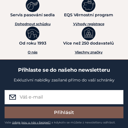
Servis pasování sedla
EQS Věrnostní program
Dohodnout schůzku
Výhody registrace
Od roku 1993
Více než 250 dodavatelů
O nás
Všechny značky
Přihlaste se do našeho newsletteru
Exkluzivní nabídky zasílané přímo do vaší schránky
Přihlásit
Vaše
údaje jsou u nás v bezpečí
a kdykoliv se můžete z newsletteru odhlásit.