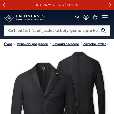
📐Pasování a doplňky k vybraným sedlům ZDARMA 🐴
SLEVA 13% na vše od Cassini!
😮 CRAZY SLEVY AŽ 70% 😮
Co hledáte? Např. jezdecké boty, granule pro koně...
Úvod
/
Vybavení pro jezdce
/
Závodní oblečení
/
Závodní jezdecká saka