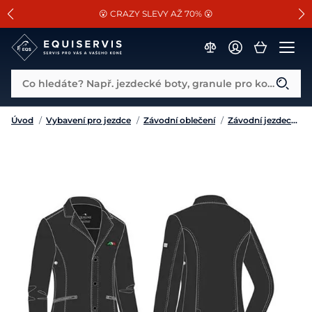
📐Pasování a doplňky k vybraným sedlům ZDARMA 🐴
SLEVA 13% na vše od Cassini!
😮 CRAZY SLEVY AŽ 70% 😮
Co hledáte? Např. jezdecké boty, granule pro koně...
Úvod
/
Vybavení pro jezdce
/
Závodní oblečení
/
Závodní jezdecká saka