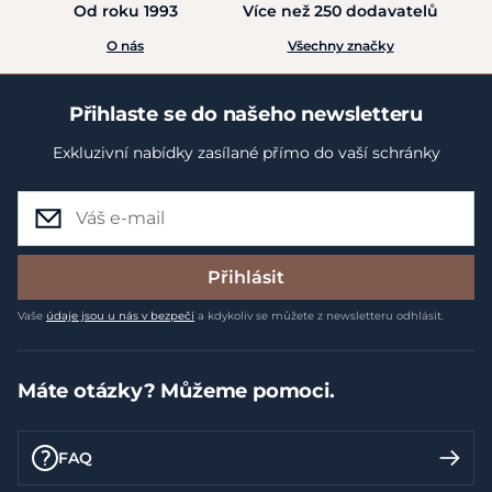
Od roku 1993
Více než 250 dodavatelů
O nás
Všechny značky
Přihlaste se do našeho newsletteru
Exkluzivní nabídky zasílané přímo do vaší schránky
Přihlásit
Vaše
údaje jsou u nás v bezpečí
a kdykoliv se můžete z newsletteru odhlásit.
Máte otázky? Můžeme pomoci.
FAQ