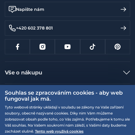
Napište nám
+420 602 378 801
Vše o nákupu
Jak nakupovat
Souhlas se zpracováním cookies - aby web
Více informací
Nejčastější dotazy
fungoval jak má.
Doprava a platba
Obchodní podmínky
Tyto webové stránky ukládají v souladu se zákony na Vaše zařízení
soubory, obecně nazývané cookies. Díky nim Vám můžeme
Vrácení a výměna zboží
Naše prodejny
Podmínky EQS věrnostního klubu
zobrazovat obsah podle toho, co Vás zajímá. Potřebujeme k tomu ale
Reklamace
Váš souhlas. Na Vašem soukromí nám záleží, s Vašimi daty budeme
On-line katalogy
EQS Rudná
zacházet slušně.
Tento web využívá cookies
Velikostní tabulky