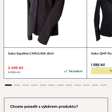
Sako Equiline CAROLINK dívčí
Sako QHP Rob
1 595 Kč
2 495 Kč
N
Skladem
5 995 Kč
Chcete poradit s výběrem produktu?