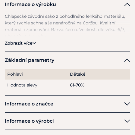
Informace o výrobku
Chlapecké závodní sako
z
pohodlného lehkého materiálu,
který rychle schne
a
je nenáročný
na
údržbu. Kvalitní
materiál
i
zpracování. Barva: černá. Velikost: dle věku: 6/7,
8/9, 10/11, 12/13, 14/15.
Zobrazit více
Základní parametry
Pohlaví
Dětské
Hodnota slevy
61-70%
Informace o značce
Equiline
Informace o výrobci
Výrobce