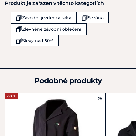
Produkt je zařazen v těchto kategoriích
EQUILINE S.r.l.
Via dell´Economia 5
Závodní jezdecká saka
Sezóna
Trebaseleghe
IT35010
Zlevněné závodní oblečení
Itálie
+39 049 9386552
Slevy nad 50%
customercare@equiline.it
Podobné produkty
-58 %