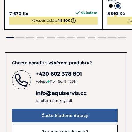
2025
Skladem
7 670 Kč
8 910 Kč
Nákupem získáte
115 EQK
N
Chcete poradit s výběrem produktu?
+420 602 378 801
Volejte
Po - So: 9 - 20h
info@equiservis.cz
Napište nám kdykoli
Často kladené dotazy
Jak nás kontaktovat?