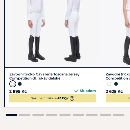
Závodní tričko Cavalleria Toscana Jersey
Závodní tričk
Competition dl. rukáv dětské
Competition
Skladem
2 895 Kč
2 625 Kč
Nákupem získáte
43 EQK
N