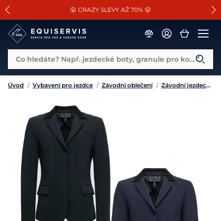
📐Pasování a doplňky k vybraným sedlům ZDARMA 🐴
SLEVA 13% na vše od Cassini!
😮 CRAZY SLEVY AŽ 70% 😮
Co hledáte? Např. jezdecké boty, granule pro koně...
Úvod
/
Vybavení pro jezdce
/
Závodní oblečení
/
Závodní jezdecká saka