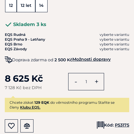
12
12 let
14
Skladem 3 ks
EQS Rudná
vyberte variantu
EQS Praha 9 - Letňany
vyberte variantu
EQS Brno
vyberte variantu
EQS Závody
vyberte variantu
Možnosti dopravy
Doprava zdarma od
2 500 Kč
8 625 Kč
-
+
7 128 Kč bez DPH
Chcete získat
129 EQK
do věrnostního programu Staňte se
členy
Klubu EQS.
Kód:
P53175