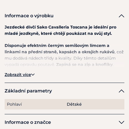
Informace o výrobku
Jezdecké dívčí Sako Cavalleria Toscana je ideální pro
mladé jezdkyně, které chtějí poukázat na svůj styl.
Disponuje efektním černým semišovým límcem a
linkami na přední straně, kapsách a okrajích rukávů
, což
mu dodává nádech třídy a kvality. Díky těmto detailům
vypadá opravdu poutavě.
Zapíná se na zip a knoflíky
.
Nechybí ani decentní znak s logem značky, který doplňuje
Zobrazit více
celkový propracovaný a rafinovaný vzhled.
Velmi stylový, pohodlný a praktický outfit s kterým budete
Základní parametry
skvěle vypadat na všech závodech a show.
Pohlaví
Dětské
Materiál:
Hlavní tkanina: 48% POLYAMID/NYLON, 34%
POLYESTER,18% ELASTAN/SPANDEX. Podšívka: 100%
VISKÓZA/RAYON
Informace o značce