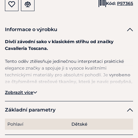
Kód:
P57365
Informace o výrobku
Dívčí závodní sako v klasickém střihu od značky
Cavalleria Toscana.
Tento oděv ztělesňuje jedinečnou interpretaci praktické
elegance značky a spojuje ji s vysoce kvalitními
technickými materiály pro absolutní pohodlí. Je
vyrobeno
ze čtyřsměrně strečové tkaniny, která je navíc prodyšná,
antibakteriální, rychleschnoucí a
extrémně pružná
. Další
Zobrazit více
předností je
vodoodpudivost a ochrana proti UV záření
.
Je
navržena s límcem z alcantary a s kontrastním
lemováním po okrajích
. Je vybavena
dvěma předními
Základní parametry
kapsami pro uložení vašich nezbytností a zapínáním na
knoflíky.
Švy na zádech tvarují postavu a zároveň
Pohlaví
Dětské
poskytují svobodu pohybu.