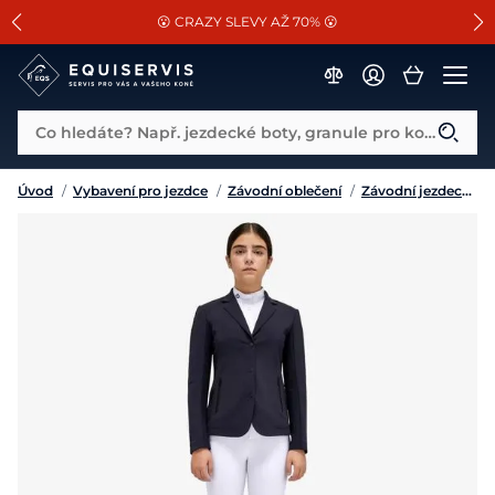
📐Pasování a doplňky k vybraným sedlům ZDARMA 🐴
SLEVA 13% na vše od Cassini!
😮 CRAZY SLEVY AŽ 70% 😮
Co hledáte? Např. jezdecké boty, granule pro koně...
Úvod
/
Vybavení pro jezdce
/
Závodní oblečení
/
Závodní jezdecká saka