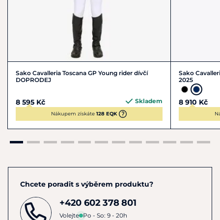
Sako Cavalleria Toscana GP Young rider dívčí
Sako Cavaller
DOPRODEJ
2025
Skladem
8 595 Kč
8 910 Kč
Nákupem získáte
128 EQK
N
Chcete poradit s výběrem produktu?
+420 602 378 801
Volejte
Po - So: 9 - 20h