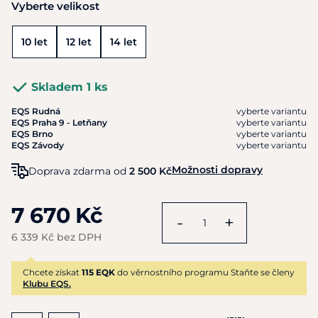
Vyberte velikost
10 let
12 let
14 let
Skladem 1 ks
EQS Rudná
vyberte variantu
EQS Praha 9 - Letňany
vyberte variantu
EQS Brno
vyberte variantu
EQS Závody
vyberte variantu
Možnosti dopravy
Doprava zdarma od
2 500 Kč
7 670 Kč
-
+
6 339 Kč bez DPH
Chcete získat
115 EQK
do věrnostního programu Staňte se členy
Klubu EQS.