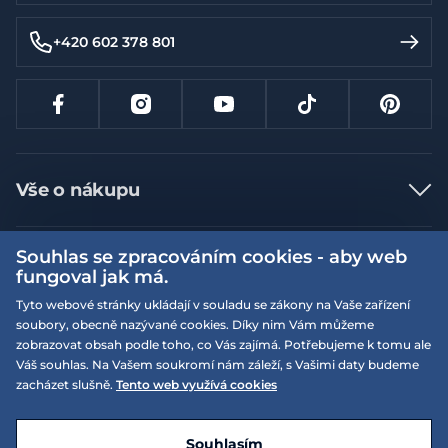
+420 602 378 801
Vše o nákupu
Jak nakupovat
Souhlas se zpracováním cookies - aby web
Více informací
Nejčastější dotazy
fungoval jak má.
Doprava a platba
Obchodní podmínky
Tyto webové stránky ukládají v souladu se zákony na Vaše zařízení
soubory, obecně nazývané cookies. Díky nim Vám můžeme
Vrácení a výměna zboží
Naše prodejny
Podmínky EQS věrnostního klubu
zobrazovat obsah podle toho, co Vás zajímá. Potřebujeme k tomu ale
Reklamace
Váš souhlas. Na Vašem soukromí nám záleží, s Vašimi daty budeme
On-line katalogy
EQS Rudná
zacházet slušně.
Tento web využívá cookies
Velikostní tabulky
09:00 - 20:00
Kariéra
Nyní otevřeno
© 2026 EQUISERVIS spol. s r.o. - založeno 1993
E-shop vytvořila a technicky zajišťuje
SIMPLIA.cz
Nabízené značky
Kontakt
Souhlasím