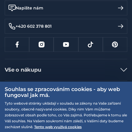
Napište nám
+420 602 378 801
Vše o nákupu
Jak nakupovat
Souhlas se zpracováním cookies - aby web
Více informací
Nejčastější dotazy
fungoval jak má.
Doprava a platba
Obchodní podmínky
Tyto webové stránky ukládají v souladu se zákony na Vaše zařízení
soubory, obecně nazývané cookies. Díky nim Vám můžeme
Vrácení a výměna zboží
Naše prodejny
Podmínky EQS věrnostního klubu
zobrazovat obsah podle toho, co Vás zajímá. Potřebujeme k tomu ale
Reklamace
Váš souhlas. Na Vašem soukromí nám záleží, s Vašimi daty budeme
On-line katalogy
EQS Rudná
zacházet slušně.
Tento web využívá cookies
Velikostní tabulky