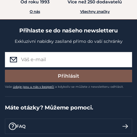
Od roku 1993
Více než 250 dodavatelů
O nás
Všechny značky
Přihlaste se do našeho newsletteru
Exkluzivní nabídky zasílané přímo do vaší schránky
Přihlásit
Vaše
údaje jsou u nás v bezpečí
a kdykoliv se můžete z newsletteru odhlásit.
Máte otázky? Můžeme pomoci.
FAQ