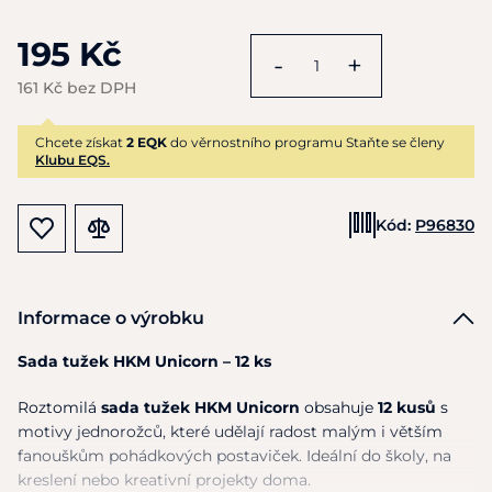
195 Kč
-
+
161 Kč bez DPH
Chcete získat
2 EQK
do věrnostního programu Staňte se členy
Klubu EQS.
Kód:
P96830
Informace o výrobku
Sada tužek HKM Unicorn – 12 ks
Roztomilá
sada tužek HKM Unicorn
obsahuje
12 kusů
s
motivy jednorožců, které udělají radost malým i větším
fanouškům pohádkových postaviček. Ideální do školy, na
kreslení nebo kreativní projekty doma.