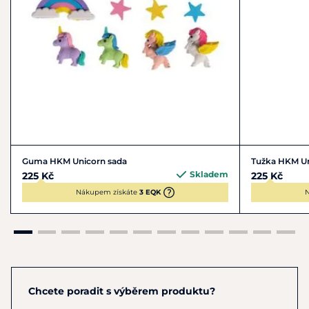
Guma HKM Unicorn sada
Tužka HKM U
Skladem
225 Kč
225 Kč
Nákupem získáte
3 EQK
N
Chcete poradit s výběrem produktu?