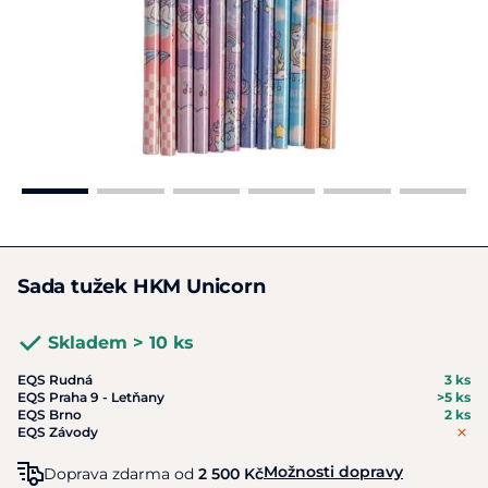
Sada tužek HKM Unicorn
Skladem > 10 ks
EQS Rudná
3 ks
EQS Praha 9 - Letňany
>5 ks
EQS Brno
2 ks
EQS Závody
Možnosti dopravy
Doprava zdarma od
2 500 Kč