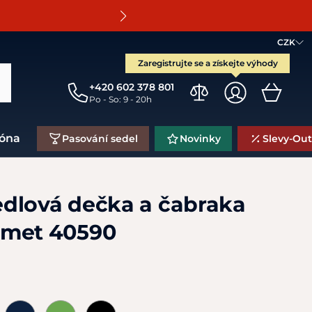
O
CZK
Zaregistrujte se a získejte výhody
+420 602 378 801
Po - So: 9 - 20h
zóna
Pasování sedel
Novinky
Slevy-Out
dlová dečka a čabraka
amet 40590