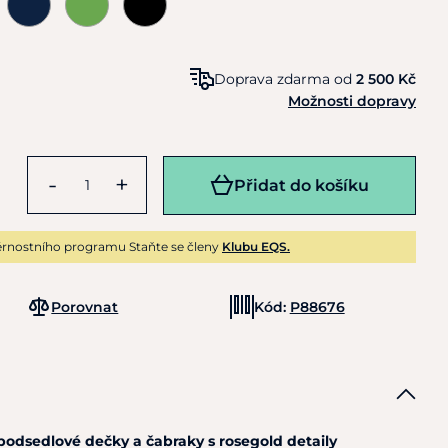
Doprava zdarma od
2 500 Kč
Možnosti dopravy
-
+
Přidat do košíku
rnostního programu Staňte se členy
Klubu EQS.
Porovnat
Kód:
P88676
odsedlové dečky a čabraky s rosegold detaily