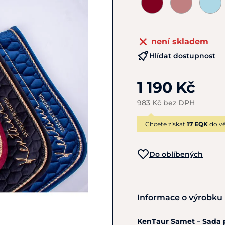
není skladem
Hlídat dostupnost
1 190 Kč
983 Kč bez DPH
Chcete získat
17 EQK
do vě
Do oblíbených
Informace o výrobku
KenTaur Samet – Sada p