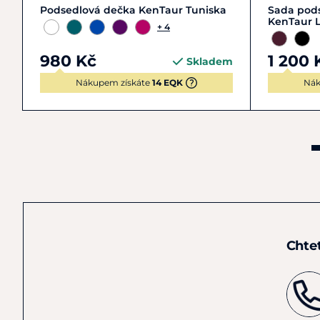
DR
VS
Podsedlová dečka KenTaur Tuniska
Sada pods
KenTaur 
+ 4
980 Kč
1 200 
Skladem
Nákupem získáte
14 EQK
Nák
Chte