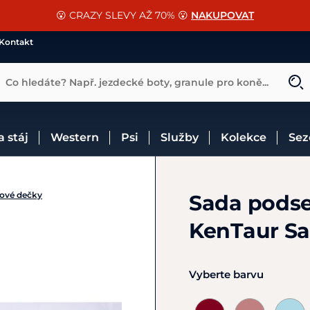
📐Pasování a doplňky k vybraným sedlům ZDARMA 🐴
SLEVA 13% na vše od Cassini!
😮 CRAZY SLEVY AŽ 70% 😮
NAKUPOVAT
CHCI SLEVU
VÍCE INF
Kontakt
Co hledáte? Např. jezdecké boty, granule pro koně...
 a stáj
Western
Psi
Služby
Kolekce
Se
ové dečky
Sada podse
KenTaur S
Vyberte barvu