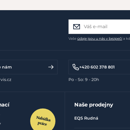
Vaše
údaje jsou u nás v bezpečí
a kd
e nám
+420 602 378 801
vis.cz
Po - So: 9 - 20h
mací
Naše prodejny
EQS Rudná
y