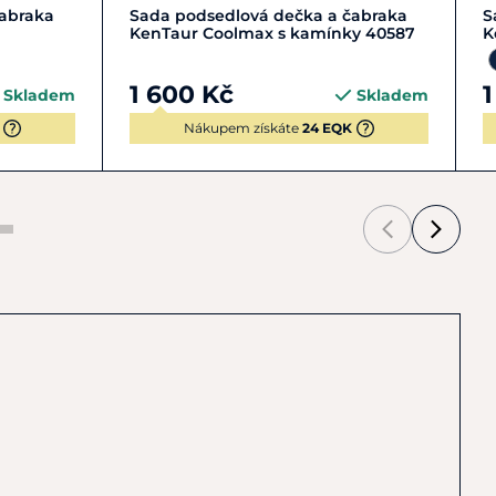
Zobrazit detail
čabraka
Sada podsedlová dečka a čabraka
S
KenTaur Coolmax s kamínky 40587
K
1 600 Kč
1
Skladem
Skladem
Nákupem získáte
24 EQK