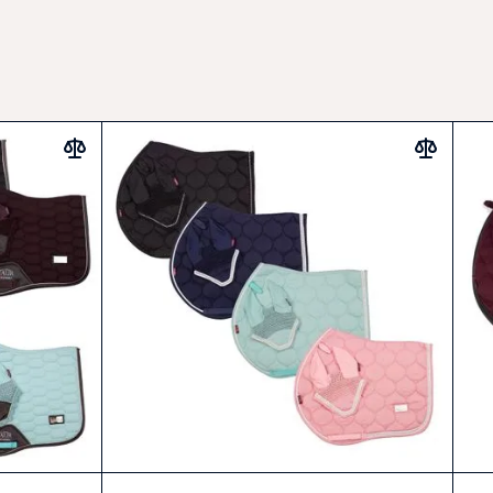
materiály pro pohodlí koně
sada pro jednotný vzhled
omfort a elegance pro každou příležitost.