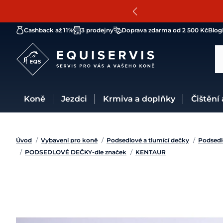
Cashback až 11%
3 prodejny
Doprava zdarma od 2 500 Kč
Blog
Koně
Jezdci
Krmiva a doplňky
Čištění
Úvod
/
Vybavení pro koně
/
Podsedlové a tlumící dečky
/
Podsedl
/
PODSEDLOVÉ DEČKY-dle značek
/
KENTAUR