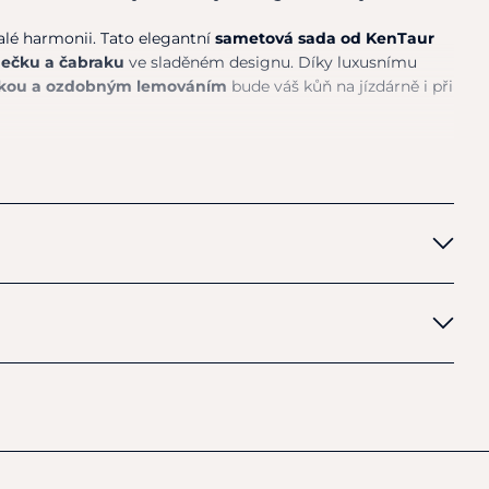
alé harmonii. Tato elegantní
sametová sada od KenTaur
ečku a čabraku
ve sladěném designu. Díky luxusnímu
ivkou a ozdobným lemováním
bude váš kůň na jízdárně i při
rstvy:
měkký
sametový povrch
chleschnoucí HI-TECH síťovina
– odvádí pot a udržuje
 prošívání
, elegantní
rosegold výšivka
a dekorativní
odsedlová dečka + čabraka
v odpovídajícím stylu
nk, závody nebo jen tak na procházku– stylový i praktický
ci, funkčnost a pohodlí
pro reprezentativní vzhled