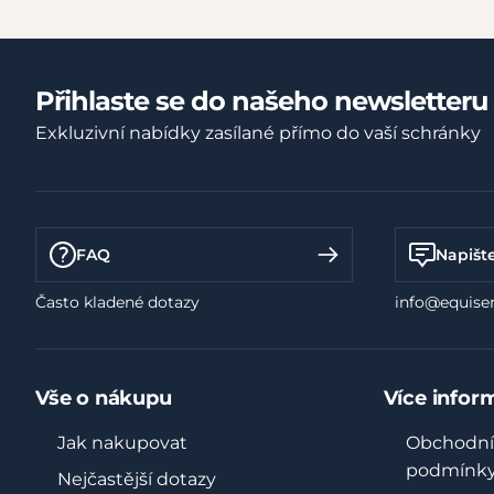
Přihlaste se do našeho newsletteru
Exkluzivní nabídky zasílané přímo do vaší schránky
FAQ
Napišt
Často kladené dotazy
info@equiser
Vše o nákupu
Více infor
Jak nakupovat
Obchodní
podmínk
Nejčastější dotazy