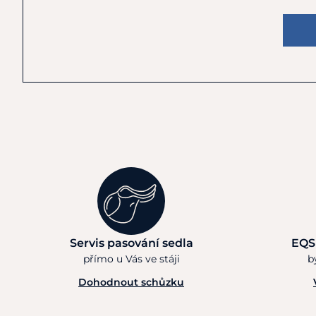
Servis pasování sedla
EQS
přímo u Vás ve stáji
b
Dohodnout schůzku