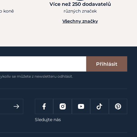
Více než 250 dodavatelů
ho koně
různých značek
Všechny značky
Přihlásit
ykoliv se můžete z newsletteru odhlásit.
Sledujte nás