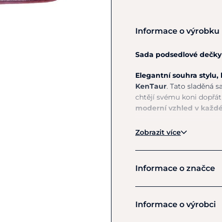
Informace o výrobku
Sada podsedlové dečky
Elegantní souhra stylu,
KenTaur
. Tato sladěná s
chtějí svému koni dopřát
moderní vzhled v každé
Podsedlová dečka zauj
Zobrazit více
skvěle vypadá, ale záro
Anatomický střih respe
rozložení tlaku a přisp
Informace o značce
Prodyšný materiál napo
Čabraka je navržena ve s
KenTaur
Chrání uši koně před h
Informace o výrobci
zajišťují
pohodlné nošen