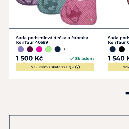
Zobrazit detail
Sada podsedlová dečka a čabraka
Sada pods
KenTaur 40599
KenTaur 
+ 1
1 500 Kč
1 540 
Skladem
Nákupem získáte
22 EQK
Nák