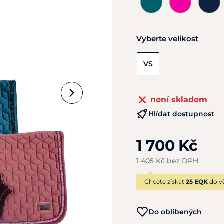
Vyberte velikost
VS
není skladem
Hlídat dostupnost
1 700 Kč
1 405 Kč bez DPH
Chcete získat
25 EQK
do v
Do oblíbených