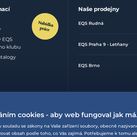
mací
Naše prodejny
EQS Rudná
y
y EQS
EQS Praha 9 - Letňany
ho klubu
atalogy
EQS Brno
hrany
údajů
áním cookies - aby web fungoval jak má
lowing
í o
v souladu se zákony na Vaše zařízení soubory, obecně nazývan
sti
at obsah podle toho, co Vás zajímá. Potřebujeme k tomu al