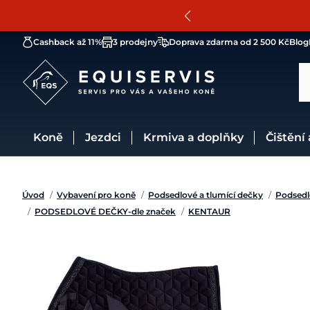
Cashback až 11%
3 prodejny
Doprava zdarma od 2 500 Kč
Blog
Koně
Jezdci
Krmiva a doplňky
Čištění
Úvod
/
Vybavení pro koně
/
Podsedlové a tlumící dečky
/
Podsedl
/
PODSEDLOVÉ DEČKY-dle značek
/
KENTAUR