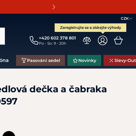
O
CZK
Zaregistrujte se a získejte výhody
+420 602 378 801
Po - So: 9 - 20h
zóna
Pasování sedel
Novinky
Slevy-Out
dlová dečka a čabraka
0597