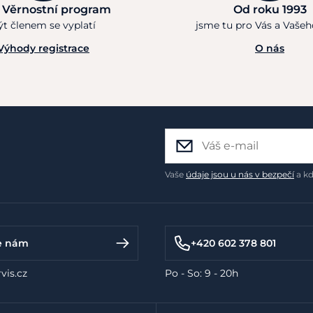
 Věrnostní program
Od roku 1993
ýt členem se vyplatí
jsme tu pro Vás a Vaše
Výhody registrace
O nás
Vaše
údaje jsou u nás v bezpečí
a kd
e nám
+420 602 378 801
vis.cz
Po - So: 9 - 20h