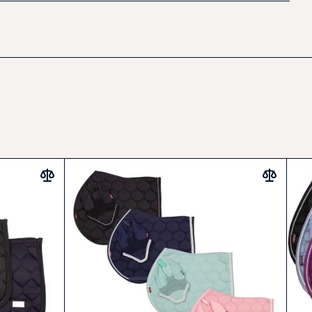
í design s geometrickým prošíváním
o lepší rozložení tlaku a stabilitu pod sedlem
y podporující komfort koně
á dečka a čabraka pro jednotný vzhled
í typické pro značku KenTaur
ou pro každodenní práci i závody, kdy chcete, aby váš kůň
ě a cítil se maximálně pohodlně.