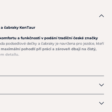
 a čabraky KenTaur
 komfortu a funkčnosti v podání tradiční české značky
ada podsedlové dečky a čabraky je navržena pro jezdce, kteří
maximální pohodlí při práci a zároveň dbají na čistý,
m detailu.
me
precizním geometrickým prošíváním, které nejen
veň pomáhá udržet tvar a stabilitu pod sedlem
.
ktuje linii koňského hřbetu, podporuje rovnoměrné
ívá k lepšímu komfortu během tréninku i závodů.
máhá odvádění vlhkosti a udržuje hřbet koně v suchu.
tejném designu, aby celek působil harmonicky a elegantně.
myzem a drobnými rušivými vlivy
, zatímco elastické uši
í bez nepříjemného tlaku.