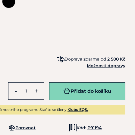
Doprava zdarma od
2 500 Kč
Možnosti dopravy
-
+
Přidat do košíku
ěrnostního programu Staňte se členy
Klubu EQS.
Porovnat
Kód:
P91194