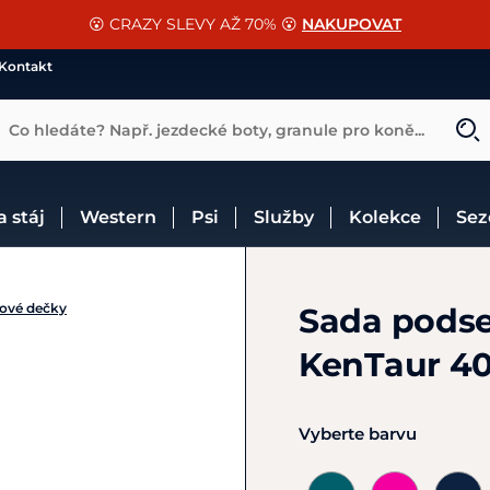
📐Pasování a doplňky k vybraným sedlům ZDARMA 🐴
SLEVA 13% na vše od Cassini!
😮 CRAZY SLEVY AŽ 70% 😮
NAKUPOVAT
CHCI SLEVU
VÍCE INF
Kontakt
Co hledáte? Např. jezdecké boty, granule pro koně...
 a stáj
Western
Psi
Služby
Kolekce
Se
ové dečky
Sada podse
KenTaur 4
Vyberte barvu