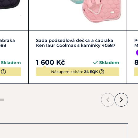
Zobrazit detail
čabraka
Sada podsedlová dečka a čabraka
P
588
KenTaur Coolmax s kamínky 40587
M
1 600 Kč
Skladem
Skladem
Nákupem získáte
24 EQK