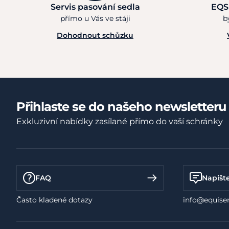
Servis pasování sedla
EQS
přímo u Vás ve stáji
b
Dohodnout schůzku
Přihlaste se do našeho newsletteru
Exkluzivní nabídky zasílané přímo do vaší schránky
FAQ
Napišt
Často kladené dotazy
info@equiser