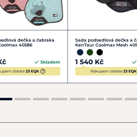
FULL | L
VS
Zobrazit detail
edlová dečka a čabraka
Sada podsedlová dečka a 
Coolmax 40586
KenTaur Coolmax Mesh 40
Kč
1 540 Kč
Skladem
upem získáte
23 EQK
Nákupem získáte
23 EQK