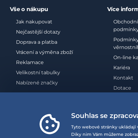
Vše o nákupu
Více infor
Jak nakupovat
Obchodní
podmínk
Nejčastější dotazy
Podmínk
Doprava a platba
věrnostní
Vrácení a výměna zboží
On-line k
Reklamace
Kariéra
Velikostní tabulky
Kontakt
Nabízené značky
Dotace
Zásady oc
osobních 
Souhlas se zpracov
Whistleb
Prohlášen
Tyto webové stránky ukládají 
přístupno
Díky nim Vám můžeme zobrazov