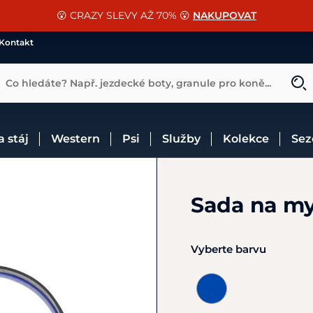
📐Pasování a doplňky k vybraným sedlům ZDARMA 🐴
SLEVA 13% na vše od Cassini!
😮 CRAZY SLEVY AŽ 70% 😮
NAKUPOVAT
CHCI SLEVU
VÍCE INF
Kontakt
Co hledáte? Např. jezdecké boty, granule pro koně...
 a stáj
Western
Psi
Služby
Kolekce
Se
Sada na my
Vyberte barvu