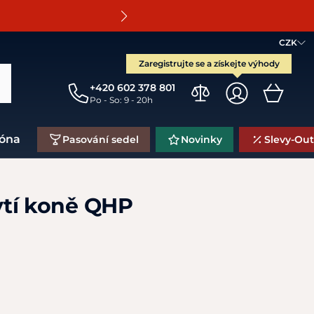
O
CZK
Zaregistrujte se a získejte výhody
+420 602 378 801
Po - So: 9 - 20h
zóna
Pasování sedel
Novinky
Slevy-Out
tí koně QHP