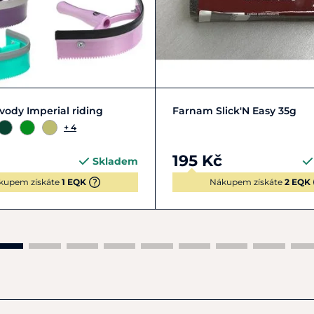
Zobrazit detail
Do košíku
vody Imperial riding
Farnam Slick'N Easy 35g
+ 4
195 Kč
Skladem
kupem získáte
1 EQK
Nákupem získáte
2 EQK