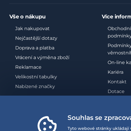
Vše o nákupu
Více infor
Jak nakupovat
Obchodní
podmínk
Nejčastější dotazy
Podmínk
Doprava a platba
věrnostní
Vrácení a výměna zboží
On-line k
Reklamace
Kariéra
Velikostní tabulky
Kontakt
Nabízené značky
Dotace
Zásady oc
osobních 
Souhlas se zpracov
Whistleb
Prohlášen
Tyto webové stránky ukládají 