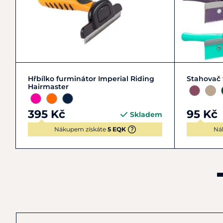
Zobrazit detail
Hřbílko furminátor Imperial Riding
Stahovač 
Hairmaster
395 Kč
95 Kč
Skladem
Nákupem získáte
5 EQK
Ná