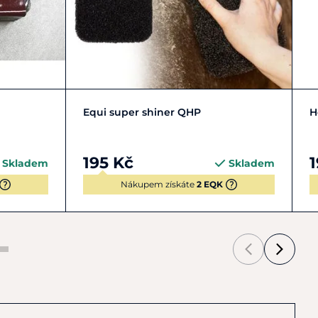
Do košíku
Equi super shiner QHP
H
195 Kč
Skladem
Skladem
Nákupem získáte
2 EQK