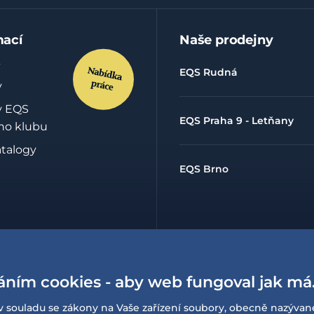
mací
Naše prodejny
EQS Rudná
y
y EQS
EQS Praha 9 - Letňany
ho klubu
atalogy
EQS Brno
hrany
údajů
áním cookies - aby web fungoval jak má
lowing
í o
v souladu se zákony na Vaše zařízení soubory, obecně nazývan