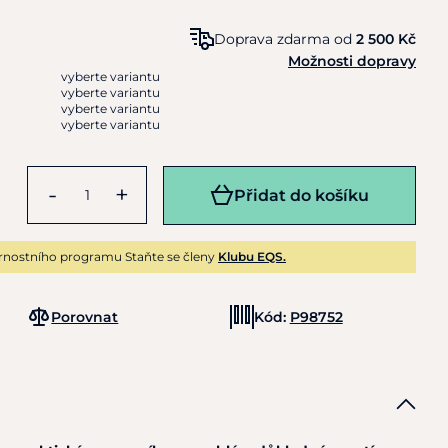
Doprava zdarma od
2 500 Kč
Možnosti dopravy
vyberte variantu
vyberte variantu
vyberte variantu
vyberte variantu
-
+
Přidat do košíku
rnostního programu Staňte se členy
Klubu EQS.
Porovnat
Kód:
P98752