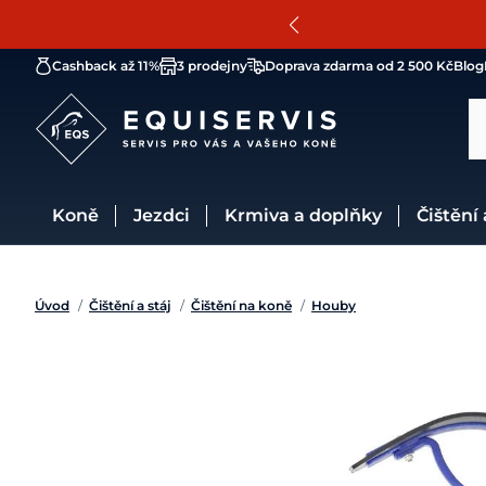
Cashback až 11%
3 prodejny
Doprava zdarma od 2 500 Kč
Blog
Koně
Jezdci
Krmiva a doplňky
Čištění
Úvod
/
Čištění a stáj
/
Čištění na koně
/
Houby