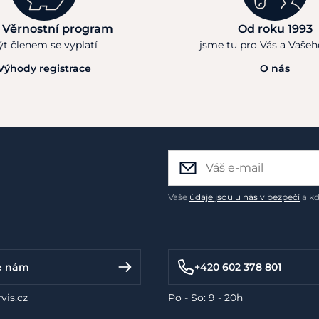
 Věrnostní program
Od roku 1993
ýt členem se vyplatí
jsme tu pro Vás a Vaše
Výhody registrace
O nás
Vaše
údaje jsou u nás v bezpečí
a kd
e nám
+420 602 378 801
vis.cz
Po - So: 9 - 20h