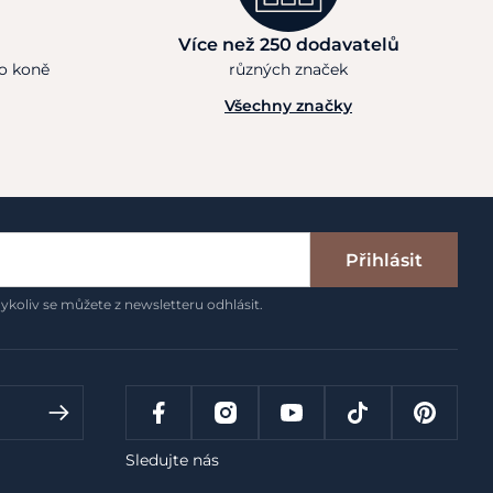
Více než 250 dodavatelů
ho koně
různých značek
Všechny značky
Přihlásit
ykoliv se můžete z newsletteru odhlásit.
Sledujte nás