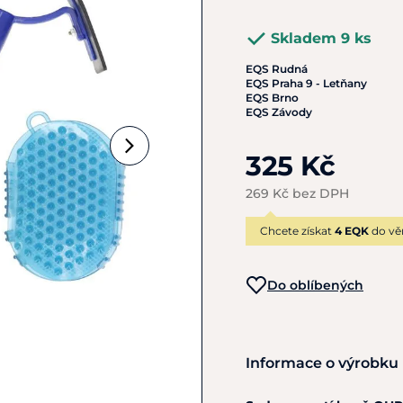
Skladem 9 ks
EQS Rudná
EQS Praha 9 - Letňany
EQS Brno
EQS Závody
325 Kč
269 Kč bez DPH
Chcete získat
4 EQK
do vě
Do oblíbených
Informace o výrobku