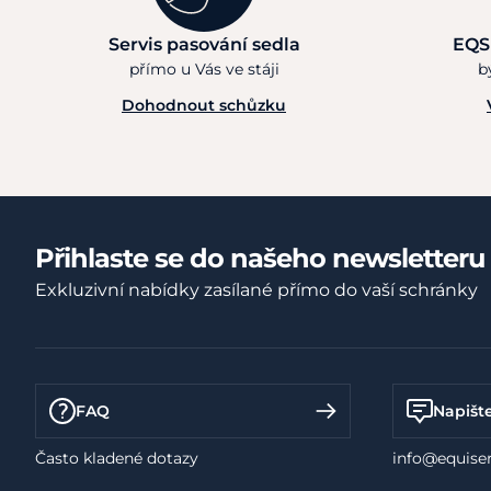
Servis pasování sedla
EQS
přímo u Vás ve stáji
b
Dohodnout schůzku
Přihlaste se do našeho newsletteru
Exkluzivní nabídky zasílané přímo do vaší schránky
FAQ
Napišt
Často kladené dotazy
info@equiser