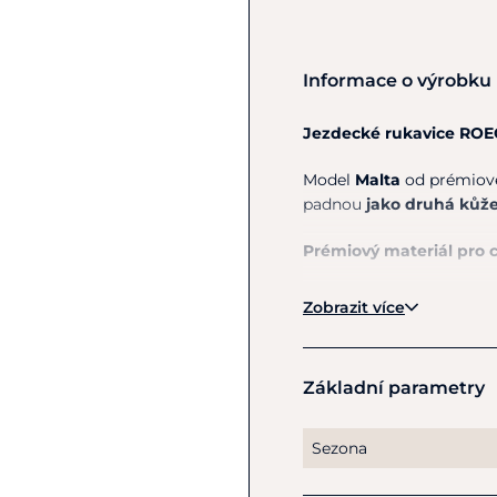
Informace o výrobku
Jezdecké rukavice RO
Model
Malta
od prémiov
padnou
jako druhá kůž
Prémiový materiál pro cit
Rukavice jsou vyrobeny z
Zobrazit více
Tento materiál je:
mimořádně prody
Základní parametry
pružný a ohebný
zajišťuje jistý úc
Sezona
Precizní zpracování