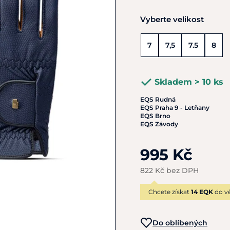
Vyberte velikost
7
7,5
7.5
8
Skladem > 10 ks
EQS Rudná
EQS Praha 9 - Letňany
EQS Brno
EQS Závody
995 Kč
822 Kč bez DPH
Chcete získat
14 EQK
do vě
Do oblíbených