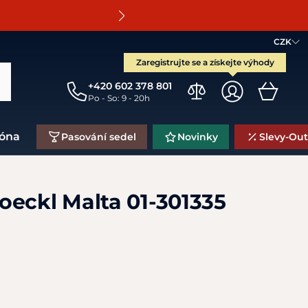
O
CZK
Zaregistrujte se a získejte výhody
+420 602 378 801
Po - So: 9 - 20h
zóna
Pasování sedel
Novinky
Slevy-Out
oeckl Malta 01-301335