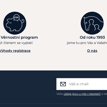
 Věrnostní program
Od roku 1993
ýt členem se vyplatí
jsme tu pro Vás a Vaše
Výhody registrace
O nás
Vaše
údaje jsou u nás v bezpečí
a kd