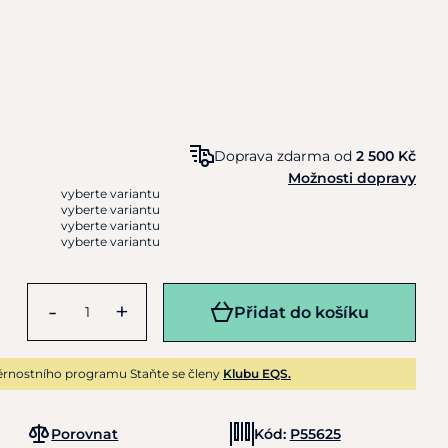
Doprava zdarma od
2 500 Kč
Možnosti dopravy
vyberte variantu
vyberte variantu
vyberte variantu
vyberte variantu
-
+
Přidat do košíku
rnostního programu Staňte se členy
Klubu EQS.
Porovnat
Kód:
P55625