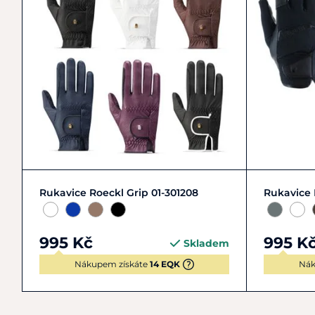
6
6,5
7
7,5
+ 7
6
Rukavice Roeckl Grip 01-301208
Rukavice 
995 Kč
995 K
Skladem
Nákupem získáte
14 EQK
Nák