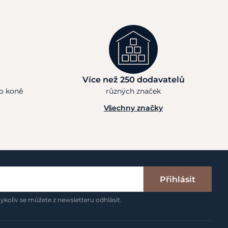
Více než 250 dodavatelů
ho koně
různých značek
Všechny značky
Přihlásit
ykoliv se můžete z newsletteru odhlásit.