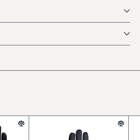
ě sešité s maximální tolerancí švů pouze
1 mm
, což zajišťuje
ů
u optimalizovány pro citlivý kontakt s otěžemi
noduché a pevné zapínání
OMPATIBLE
– možnost ovládání mobilních zařízení bez
e GmbH Co Kg
ateriálů živočišného původu
imální cit a flexibilitu v otěžích
 i soutěže
com
rukavice pro citlivou práci s koněm
é rukavice pro dokonalý cit a komfort v sedle.