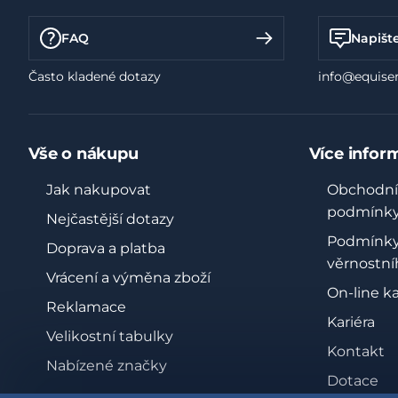
FAQ
Napišt
Často kladené dotazy
info@equiser
Vše o nákupu
Více infor
Jak nakupovat
Obchodní
podmínk
Nejčastější dotazy
Podmínk
Doprava a platba
věrnostní
Vrácení a výměna zboží
On-line k
Reklamace
Kariéra
Velikostní tabulky
Kontakt
Nabízené značky
Dotace