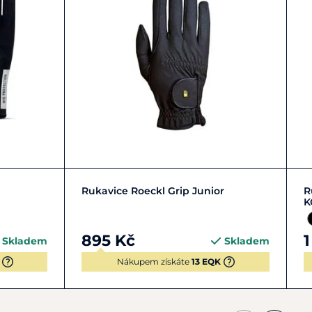
v pračce na 30 stupňů Celsia.
Zobrazit detail
Rukavice Roeckl Grip Junior
R
K
895 Kč
1
Skladem
Skladem
Nákupem získáte
13 EQK