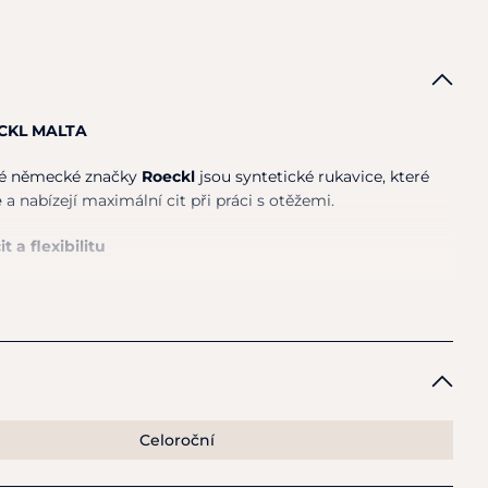
ECKL MALTA
é německé značky
Roeckl
jsou syntetické rukavice, které
e
a nabízejí maximální cit při práci s otěžemi.
 a flexibilitu
 exkluzivního materiálu
ROECK-GRIP®
na hřbetu i dlani.
šný
hop otěží bez omezení pohybu
Celoroční