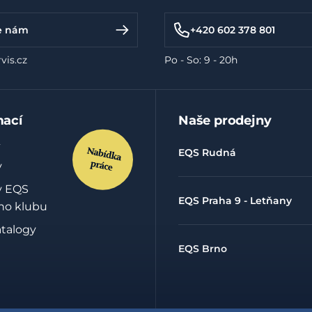
e nám
+420 602 378 801
vis.cz
Po - So: 9 - 20h
mací
Naše prodejny
EQS Rudná
y
y EQS
EQS Praha 9 - Letňany
ho klubu
atalogy
EQS Brno