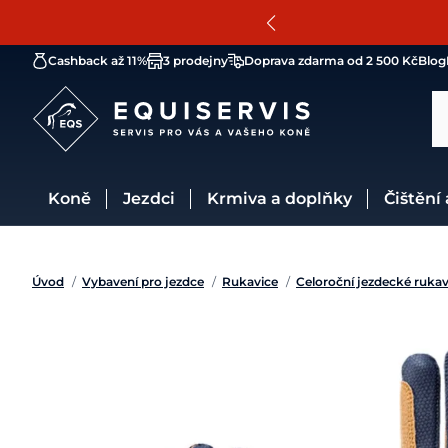
Cashback až 11%
3 prodejny
Doprava zdarma od 2 500 Kč
Blog
Koně
Jezdci
Krmiva a doplňky
Čištění
Úvod
/
Vybavení pro jezdce
/
Rukavice
/
Celoroční jezdecké rukav