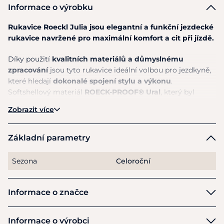
Informace o výrobku
Rukavice Roeckl Julia jsou elegantní a funkční jezdecké
rukavice navržené pro maximální komfort a cit při jízdě.
Díky použití
kvalitních materiálů a důmyslnému
zpracování
jsou tyto rukavice ideální volbou pro jezdkyně,
které hledají
dokonalé spojení stylu a výkonu
.
Softshellový materiál
ROECK-PROOF® Ural
, který byl
použit na hřbetu ruky, je měkký, chrání vás před větrem a
Zobrazit více
chladem, aniž by omezoval svobodu pohybu.
Roeck-Grip
®
na dlani
je známý svou lehkostí a pružností,
zabraňuje
prokluzování otěží a umožňuje cit v ruce.
Uvnitř mají
Základní parametry
jemný kožíšek.
Sezona
Celoroční
Model rukavic Julia se vyznačuje
přitažlivým designem s
jemnými zdobnými detaily,
které dodávají rukavicím
luxusní vzhled. Jsou středně silné a pohodlné, přesto
Informace o značce
dostatečně odolné, aby zvládly pravidelné používání.
Zapínání na suchý zip kolem zápěstí
zajišťuje pevné a
Roeckl
Informace o výrobci
bezpečné uchycení a brání rukavici v posunutí během jízdy.