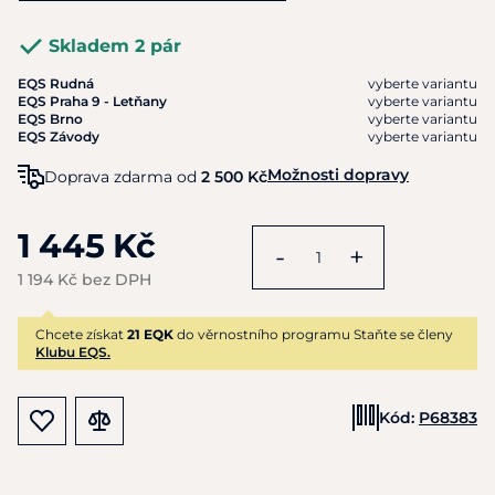
Skladem 2 pár
EQS Rudná
vyberte variantu
EQS Praha 9 - Letňany
vyberte variantu
EQS Brno
vyberte variantu
EQS Závody
vyberte variantu
Možnosti dopravy
Doprava zdarma od
2 500 Kč
1 445 Kč
-
+
1 194 Kč bez DPH
Chcete získat
21 EQK
do věrnostního programu Staňte se členy
Klubu EQS.
Kód:
P68383