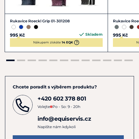
Rukavice Roeckl Grip 01-301208
Rukavice Roec
Skladem
995 Kč
995 Kč
Nákupem získáte
14 EQK
N
Chcete poradit s výběrem produktu?
+420 602 378 801
Volejte
Po - So: 9 - 20h
info@equiservis.cz
Napište nám kdykoli