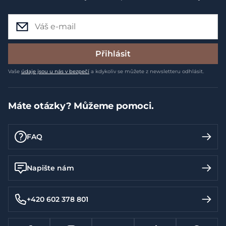
Přihlásit
Vaše
údaje jsou u nás v bezpečí
a kdykoliv se můžete z newsletteru odhlásit.
Máte otázky? Můžeme pomoci.
FAQ
Napište nám
+420 602 378 801