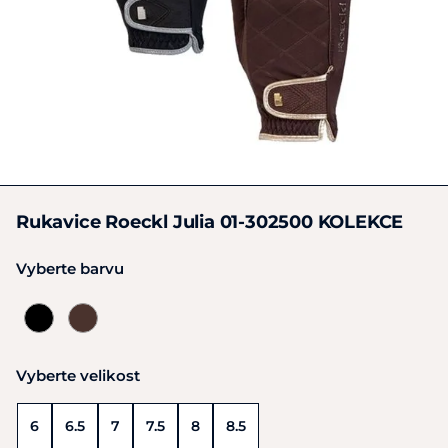
Rukavice Roeckl Julia 01-302500 KOLEKCE
Vyberte barvu
Vyberte velikost
6
6.5
7
7.5
8
8.5