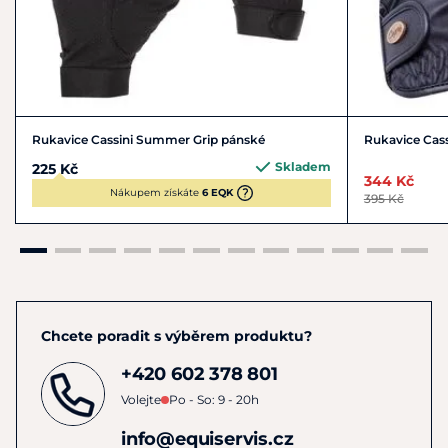
Rukavice Cassini Summer Grip pánské
Rukavice Cass
Skladem
225 Kč
344 Kč
Nákupem získáte
6 EQK
395 Kč
Chcete poradit s výběrem produktu?
+420 602 378 801
Volejte
Po - So: 9 - 20h
info@equiservis.cz