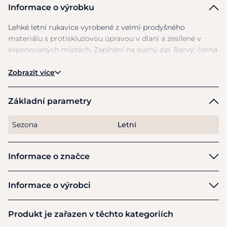
Informace o výrobku
Lehké letní rukavice vyrobené
z
velmi prodyšného
materiálu
s
protiskluzovou úpravou
v
dlani
a
zesílené
v
exponovaných místech. Zapínání
na
suchý zip. Barvy: černá
a
bílá. Velikosti:
XS
- XXXL.
Zobrazit více
Základní parametry
Sezona
Letní
Informace o značce
Cassini
Informace o výrobci
Výrobce
Produkt je zařazen v těchto kategoriích
Equiservis s.r.o.