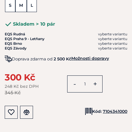
S
M
L
Skladem > 10 pár
EQS Rudná
vyberte variantu
EQS Praha 9 - Letňany
vyberte variantu
EQS Brno
vyberte variantu
EQS Závody
vyberte variantu
Možnosti dopravy
Doprava zdarma od
2 500 Kč
300 Kč
-
+
248 Kč bez DPH
345 Kč
Kód:
7104341000