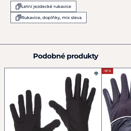
Obchodní 977
Letní jezdecké rukavice
Rudná u Prahy
25219
Rukavice, doplňky, mix sleva
Česká republika
+420 602 378 801
info@equiservis.cz
Podobné produkty
-13 %