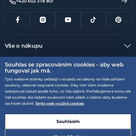
+420 602 378 801
Vše o nákupu
Jak nakupovat
Souhlas se zpracováním cookies - aby web
Více informací
Nejčastější dotazy
fungoval jak má.
Doprava a platba
Tyto webové stránky ukládají v souladu se zákony na Vaše zařízení
Obchodní podmínky
soubory, obecně nazývané cookies. Díky nim Vám můžeme
Vrácení a výměna zboží
Naše prodejny
Podmínky EQS věrnostního klubu
zobrazovat obsah podle toho, co Vás zajímá. Potřebujeme k tomu ale
Váš souhlas. Na Vašem soukromí nám záleží, s Vašimi daty budeme
Reklamace
On-line katalogy
zacházet slušně.
Tento web využívá cookies
EQS Rudná
Velikostní tabulky
Nyní zavřeno ‧ otevřeno od 09:00, Pá
Kariéra
© 2026 EQUISERVIS spol. s r.o. - založeno 1993
E-shop vytvořila a technicky zajišťuje
SIMPLIA.cz
Nabízené značky
Kontakt
Souhlasím
Dotace
EQS Praha 9 - Letňany