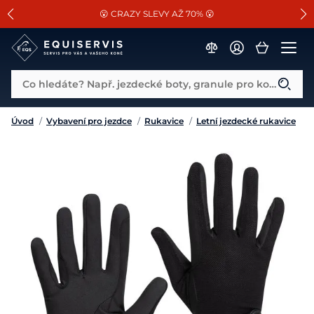
📐Pasování a doplňky k vybraným sedlům ZDARMA 🐴
SLEVA 13% na vše od Cassini!
😮 CRAZY SLEVY AŽ 70% 😮
Co hledáte? Např. jezdecké boty, granule pro koně...
Úvod
/
Vybavení pro jezdce
/
Rukavice
/
Letní jezdecké rukavice