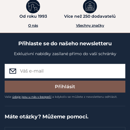
Od roku 1993
Více než 250 dodavatelů
O nás
Všechny značky
Přihlaste se do našeho newsletteru
Exkluzivní nabídky zasílané přímo do vaší schránky
Přihlásit
Vaše
údaje jsou u nás v bezpečí
a kdykoliv se můžete z newsletteru odhlásit.
Máte otázky? Můžeme pomoci.