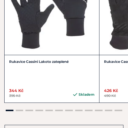
Rukavice Cassini Lakoto zateplené
Rukavice Cass
344 Kč
426 Kč
Skladem
395 Kč
490 Kč