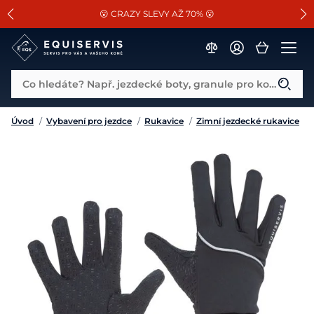
📐Pasování a doplňky k vybraným sedlům ZDARMA 🐴
SLEVA 13% na vše od Cassini!
😮 CRAZY SLEVY AŽ 70% 😮
Co hledáte? Např. jezdecké boty, granule pro koně...
Úvod
/
Vybavení pro jezdce
/
Rukavice
/
Zimní jezdecké rukavice