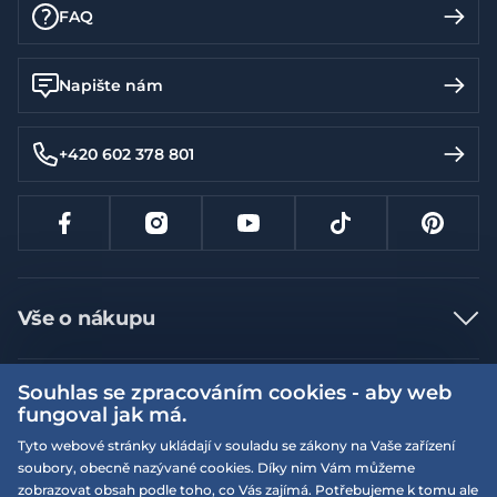
FAQ
Napište nám
+420 602 378 801
Vše o nákupu
Jak nakupovat
Souhlas se zpracováním cookies - aby web
Více informací
Nejčastější dotazy
fungoval jak má.
Doprava a platba
Obchodní podmínky
Tyto webové stránky ukládají v souladu se zákony na Vaše zařízení
soubory, obecně nazývané cookies. Díky nim Vám můžeme
Vrácení a výměna zboží
Naše prodejny
Podmínky EQS věrnostního klubu
zobrazovat obsah podle toho, co Vás zajímá. Potřebujeme k tomu ale