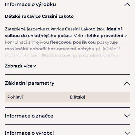
Informace o výrobku
Dětské rukavice Cassini Lakoto
Zateplené jezdecké rukavice
Cassini
Lakoto jsou
ideální
volbou do chladnějšího počasí
. Velmi
lehké provedení
v
kombinaci s hřejivou
fleecovou podšívkou
poskytuje
maximální pohodlí bez omezení pohybu
při ježdění i
práci kolem koní.
Protiskluzový grip na dlani
zajišťuje
pevný a jistý úchop otěží.
Zobrazit více
Moderní vzhled doplňuje reflexní proužek na hřbetu ruky a
stylový nápis Equiservis na malíčku.
Základní parametry
Hlavní přednosti:
Pohlaví
Dětské
zateplené jezdecké rukavice do chladnějšího počasí
velmi lehké a pohodlné provedení
Informace o značce
hřejivá vnitřní fleecová vrstva
protiskluzový grip na dlani pro jistý úchop
Cassini
Informace o výrobci
reflexní proužek na hřbetu ruky