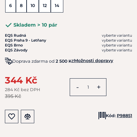
6
8
10
12
14
Skladem > 10 pár
EQS Rudná
vyberte variantu
EQS Praha 9 - Letňany
vyberte variantu
EQS Brno
vyberte variantu
EQS Závody
vyberte variantu
Možnosti dopravy
Doprava zdarma od
2 500 Kč
344 Kč
-
+
284 Kč bez DPH
395 Kč
Kód:
P98851