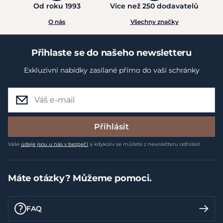
Od roku 1993
Více než 250 dodavatelů
O nás
Všechny značky
Přihlaste se do našeho newsletteru
Exkluzivní nabídky zasílané přímo do vaší schránky
Přihlásit
Vaše
údaje jsou u nás v bezpečí
a kdykoliv se můžete z newsletteru odhlásit.
Máte otázky? Můžeme pomoci.
FAQ