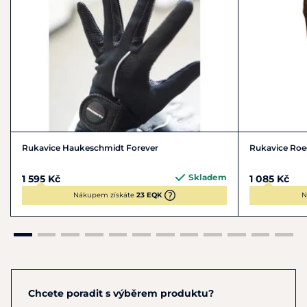
Rukavice Haukeschmidt Forever
Rukavice Roe
Skladem
1 595 Kč
1 085 Kč
Nákupem získáte
23 EQK
N
Chcete poradit s výběrem produktu?