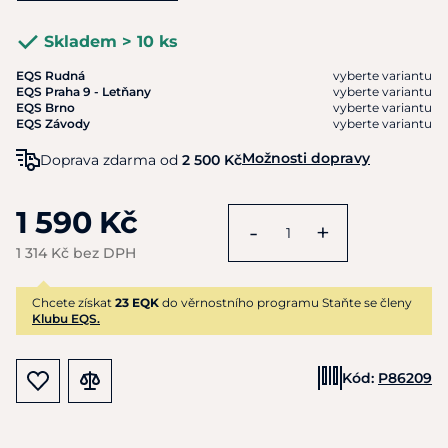
Skladem > 10 ks
EQS Rudná
vyberte variantu
EQS Praha 9 - Letňany
vyberte variantu
EQS Brno
vyberte variantu
EQS Závody
vyberte variantu
Možnosti dopravy
Doprava zdarma od
2 500 Kč
1 590 Kč
-
+
1 314 Kč bez DPH
Chcete získat
23 EQK
do věrnostního programu Staňte se členy
Klubu EQS.
Kód:
P86209