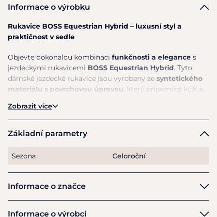
Informace o výrobku
Rukavice BOSS Equestrian Hybrid – luxusní styl a
praktičnost v sedle
Objevte dokonalou kombinaci
funkčnosti a elegance
s
jezdeckými rukavicemi
BOSS Equestrian Hybrid
. Tyto
dámské jezdecké rukavice jsou vyrobeny ze
syntetického
materiálu s povrchovou úpravou
, který připomíná kůži a
poskytuje
vynikající přilnavost a dlouhodobé pohodlí
.
Zobrazit více
Díky
nastavitelnému zapínání na suchý zip
perfektně
padnou a zůstanou bezpečně na místě i při náročném
tréninku.
Základní parametry
Praní v pračce
usnadňuje údržbu, zatímco
jemné
Sezona
Celoroční
značkové detaily BOSS
dodávají rukavicím nadčasový a
prémiový vzhled. Ideální volba pro všechny jezdkyně, které
hledají styl i výkon v jednom.
Informace o značce
Vlastnosti:
Boss Equestrian
Informace o výrobci