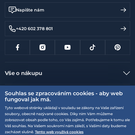
Napište nám
+420 602 378 801
Vše o nákupu
Jak nakupovat
Souhlas se zpracováním cookies - aby web
Více informací
Nejčastější dotazy
fungoval jak má.
Doprava a platba
Obchodní podmínky
Tyto webové stránky ukládají v souladu se zákony na Vaše zařízení
soubory, obecně nazývané cookies. Díky nim Vám můžeme
Vrácení a výměna zboží
Naše prodejny
Podmínky EQS věrnostního klubu
zobrazovat obsah podle toho, co Vás zajímá. Potřebujeme k tomu ale
Reklamace
Váš souhlas. Na Vašem soukromí nám záleží, s Vašimi daty budeme
On-line katalogy
EQS Rudná
zacházet slušně.
Tento web využívá cookies