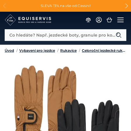
📐Pasování a doplňky k vybraným sedlům ZDARMA 🐴
SLEVA 13% na vše od Cassini!
😮 CRAZY SLEVY AŽ 70% 😮
Co hledáte? Např. jezdecké boty, granule pro koně...
Úvod
/
Vybavení pro jezdce
/
Rukavice
/
Celoroční jezdecké rukavice