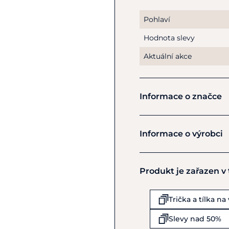
sportovními kousky, takž
základní vrstva pod je
Pohlaví
Hodnota slevy
Vyberte si
dámský rolák
pohodlný a s elegantním 
Aktuální akce
Materiál
: 75% polyamid, 
Pokyny k péči
: Lze prát 
Informace o značce
Vestrum
Informace o výrobci
Výrobce
Produkt je zařazen v
VESTRUM S.R.L.
Via di Mezzo levante 150
Crevalcore
Trička a tílka na
IT40014
Slevy nad 50%
Itálie