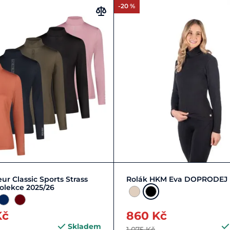
-20 %
M/38
S/36
XL/42
+ 2
L/40
M/38
S/36
XL/
ur Classic Sports Strass
Rolák HKM Eva DOPRODEJ
olekce 2025/26
Kč
860 Kč
Skladem
1 075 Kč