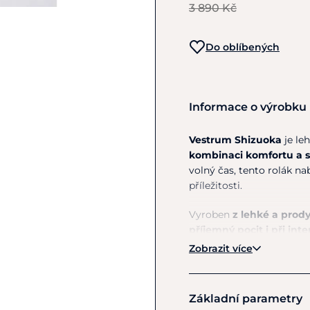
3 890 Kč
Do oblíbených
Informace o výrobku
Vestrum Shizuoka
je le
kombinaci komfortu a s
volný čas, tento rolák na
příležitosti.
Vyroben
z lehké a prody
příjemný pocit i při inte
pohybům těla. Přiléhavý,
Zobrazit více
což oceníte při sportu i
sofistikovaný vzhled a c
prodyšnost. Decentní
log
Základní parametry
moderní a profesionální 