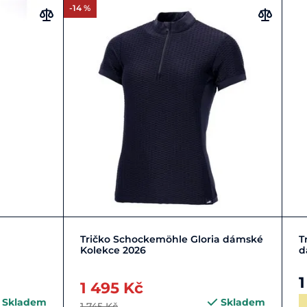
-14 %
42
+ 1
Zobrazit detail
Tričko Schockemöhle Gloria dámské
T
Kolekce 2026
d
1
1 495 Kč
Skladem
Skladem
1 745 Kč