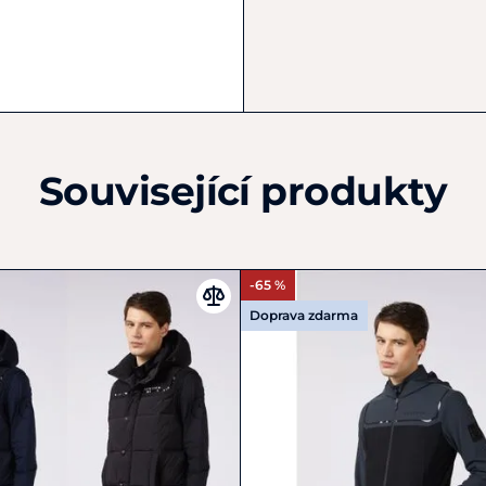
+39 051 0499329
info@vestrum-italy.com
Související produkty
-65 %
Doprava zdarma