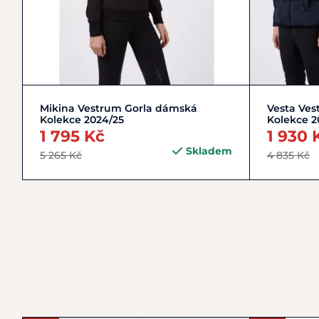
S/36
XS/34
Mikina Vestrum Gorla dámská
Vesta Ve
Kolekce 2024/25
Kolekce 2
1 795 Kč
1 930 
Skladem
5 265 Kč
4 835 Kč