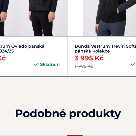
Zobrazit detail
M/48
XL/52
strum Oviedo pánská
Bunda Vestrum Treviri Soft
024/25
pánská Kolekce
Kč
3 995 Kč
Skladem
11 475 Kč
Podobné produkty