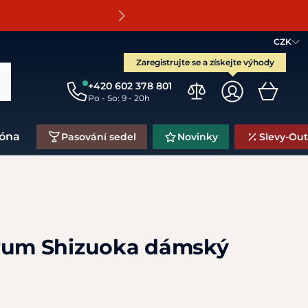
O
CZK
Zaregistrujte se a získejte výhody
+420 602 378 801
Po - So: 9 - 20h
zóna
Pasování sedel
Novinky
Slevy-Out
rum Shizuoka dámský