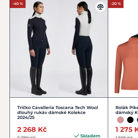
-40 %
-20 %
L/40
M/38
L/40
Tričko Cavalleria Toscana Tech Wool
Rolák Pike
dlouhý rukáv dámské Kolekce
dámský K
2024/25
2 268 Kč
1 275 
Skladem
3 780 Kč
1 595 Kč