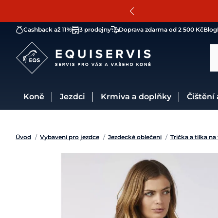
Cashback až 11%
3 prodejny
Doprava zdarma od 2 500 Kč
Blog
Koně
Jezdci
Krmiva a doplňky
Čištění
Úvod
/
Vybavení pro jezdce
/
Jezdecké oblečení
/
Trička a tílka na