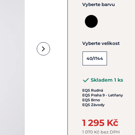
Vyberte barvu
Vyberte velikost
40/IT44
Skladem 1 ks
EQS Rudná
EQS Praha 9 - Letňany
EQS Brno
EQS Závody
1 295 Kč
1 070 Kč bez DPH