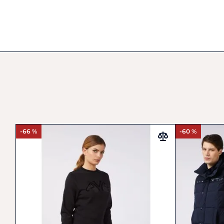
-66 %
-60 %