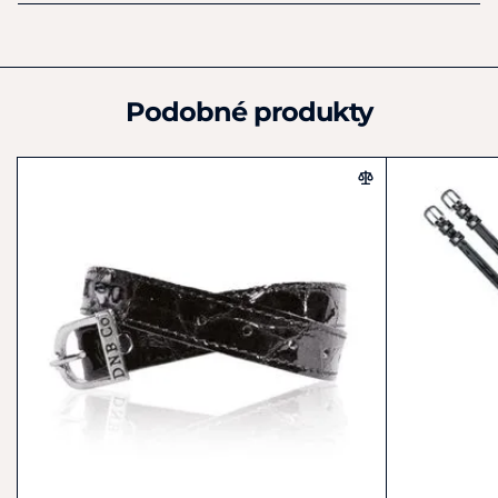
Výrobce
Waldhausen GmbH & Co KG
Von Hunefeld Str 53
Koln-Ossendorf
Podobné produkty
D-50829
Německo
+49 (0) 221-58801-0
info@waldhausen.com