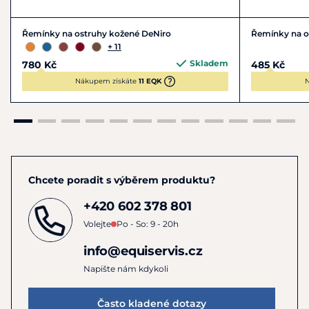
Řemínky na ostruhy kožené DeNiro
Řemínky na o
+ 11
Skladem
780 Kč
485 Kč
Nákupem získáte
11 EQK
N
Chcete poradit s výběrem produktu?
+420 602 378 801
Volejte
Po - So: 9 - 20h
info@equiservis.cz
Napište nám kdykoli
Často kladené dotazy