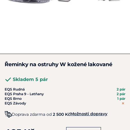
Řemínky na ostruhy W kožené lakované
Skladem 5 pár
EQS Rudná
2 pár
EQS Praha 9 - Letňany
2 pár
EQS Brno
1 pár
EQS Závody
Možnosti dopravy
Doprava zdarma od
2 500 Kč