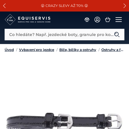
📐Pasování a doplňky k vybraným sedlům ZDARMA 🐴
SLEVA 13% na vše od Cassini!
😮 CRAZY SLEVY AŽ 70% 😮
Co hledáte? Např. jezdecké boty, granule pro koně...
Úvod
/
Vybavení pro jezdce
/
Biče, bičíky a ostruhy
/
Ostruhy a řemínky