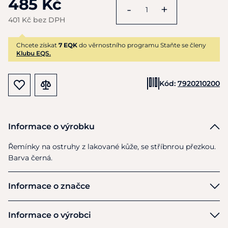
485 Kč
-
+
401 Kč bez DPH
Chcete získat
7 EQK
do věrnostního programu Staňte se členy
Klubu EQS.
Kód:
7920210200
Informace o výrobku
Řemínky
na
ostruhy
z
lakované kůže,
se
stříbnrou přezkou.
Barva černá.
Informace o značce
Waldhausen
Informace o výrobci