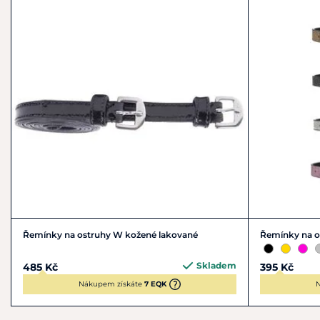
info@denirobootco.com
Řemínky na ostruhy W kožené lakované
Řemínky na o
Skladem
485 Kč
395 Kč
Nákupem získáte
7 EQK
N