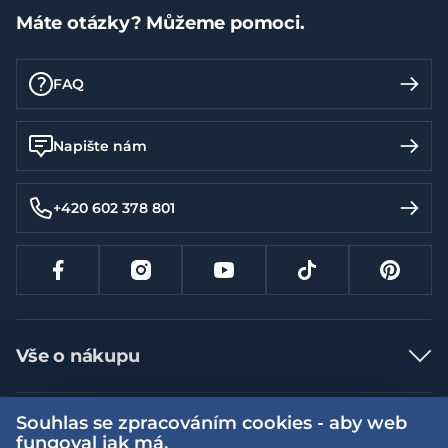
Máte otázky? Můžeme pomoci.
FAQ
Napište nám
+420 602 378 801
Vše o nákupu
Jak nakupovat
Souhlas se zpracováním cookies - aby web
Více informací
Nejčastější dotazy
fungoval jak má.