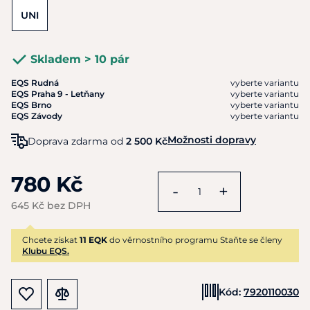
UNI
Skladem > 10 pár
EQS Rudná
vyberte variantu
EQS Praha 9 - Letňany
vyberte variantu
EQS Brno
vyberte variantu
EQS Závody
vyberte variantu
Možnosti dopravy
Doprava zdarma od
2 500 Kč
780 Kč
-
+
645 Kč bez DPH
Chcete získat
11 EQK
do věrnostního programu Staňte se členy
Klubu EQS.
Kód:
7920110030