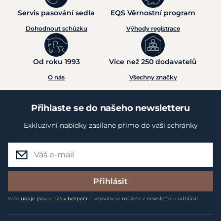
Servis pasování sedla
EQS Věrnostní program
Dohodnout schůzku
Výhody registrace
Od roku 1993
Více než 250 dodavatelů
O nás
Všechny značky
Přihlaste se do našeho newsletteru
Exkluzivní nabídky zasílané přímo do vaší schránky
Přihlásit
Vaše
údaje jsou u nás v bezpečí
a kdykoliv se můžete z newsletteru odhlásit.