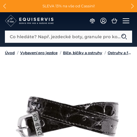
📐Pasování a doplňky k vybraným sedlům ZDARMA 🐴
SLEVA 13% na vše od Cassini!
😮 CRAZY SLEVY AŽ 70% 😮
Co hledáte? Např. jezdecké boty, granule pro koně...
Úvod
/
Vybavení pro jezdce
/
Biče, bičíky a ostruhy
/
Ostruhy a řemínky