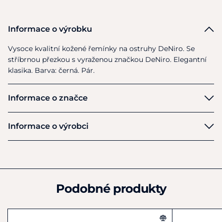
Informace o výrobku
Vysoce kvalitní kožené řemínky
na
ostruhy DeNiro.
Se
stříbrnou přezkou
s
vyraženou značkou DeNiro. Elegantní
klasika. Barva: černá. Pár.
Informace o značce
DeNiro
Informace o výrobci
Výrobce
ANNAPAOLA S.r.l.
Via Casaranello 4
Casarano (Lecce)
Podobné produkty
IT73042
Itálie
+0833 512069