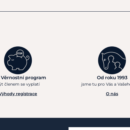
 Věrnostní program
Od roku 1993
ýt členem se vyplatí
jsme tu pro Vás a Vaše
Výhody registrace
O nás