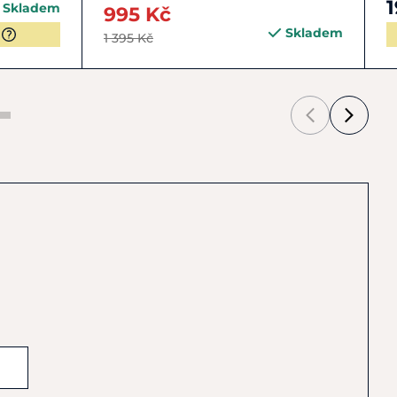
1
Skladem
995 Kč
Skladem
1 395 Kč