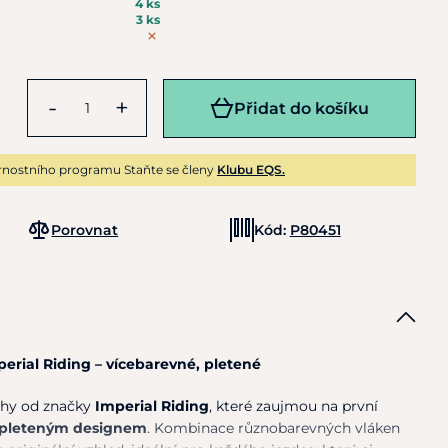
4 ks
3 ks
-
+
Přidat do košíku
rnostního programu Staňte se členy
Klubu EQS.
Porovnat
Kód:
P80451
erial Riding – vícebarevné, pletené
uhy od značky
Imperial Riding
, které zaujmou na první
pleteným designem
. Kombinace různobarevných vláken