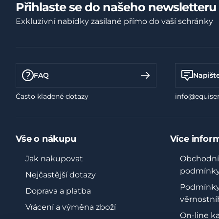
Přihlaste se do našeho newsletteru
Exkluzivní nabídky zasílané přímo do vaší schránky
FAQ
Napišt
Často kladené dotazy
info@equiser
Vše o nákupu
Více infor
Jak nakupovat
Obchodní
podmínk
Nejčastější dotazy
Podmínk
Doprava a platba
věrnostní
Vrácení a výměna zboží
On-line k