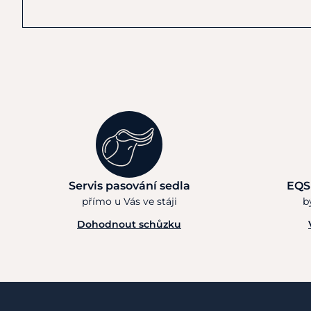
Servis pasování sedla
EQS
přímo u Vás ve stáji
b
Dohodnout schůzku