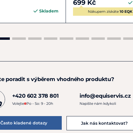
699 Kč
Skladem
Nákupem získáte
10 EQK
te poradit s výběrem vhodného produktu?
+420 602 378 801
info@equiservis.cz
Volejte
Po - So: 9 - 20h
Napište nám kdykoli
Často kladené dotazy
Jak nás kontaktovat?