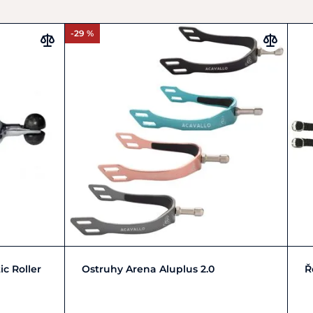
-29 %
Zobrazit detail
ic Roller
Ostruhy Arena Aluplus 2.0
Ř