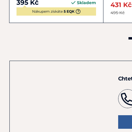
395 Kč
Skladem
431 Kč
Nákupem získáte
5 EQK
495 Kč
Chte