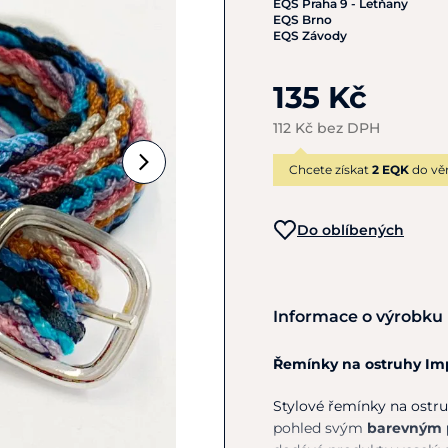
EQS Praha 9 - Letňany
EQS Brno
EQS Závody
135 Kč
112 Kč bez DPH
Chcete získat
2 EQK
do vě
Do oblíbených
Informace o výrobku
Řemínky na ostruhy Imp
Stylové řemínky na ostr
pohled svým
barevným 