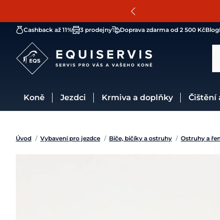
Cashback až 11%
3 prodejny
Doprava zdarma od 2 500 Kč
Blog
Koně
Jezdci
Krmiva a doplňky
Čištění
Úvod
/
Vybavení pro jezdce
/
Biče, bičíky a ostruhy
/
Ostruhy a ře