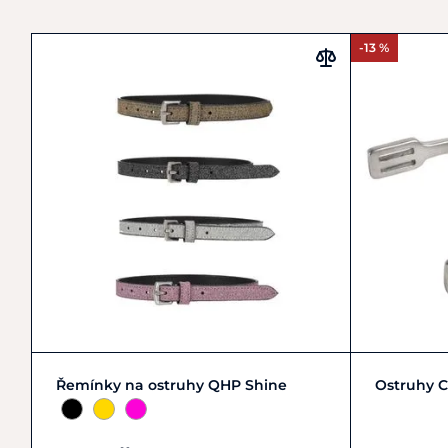
-13 %
Zobrazit detail
Řemínky na ostruhy QHP Shine
Ostruhy C