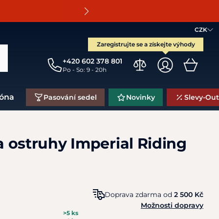
O
CZK
Zaregistrujte se a získejte výhody
+420 602 378 801
Po - So: 9 - 20h
zóna
Pasování sedel
Novinky
Slevy-Out
 ostruhy Imperial Riding
Doprava zdarma od
2 500 Kč
Možnosti dopravy
>5 ks