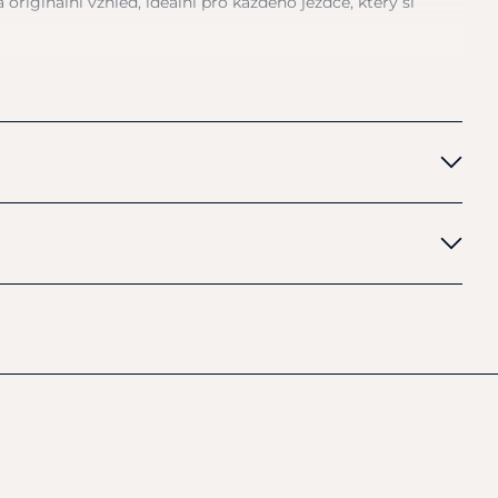
originální vzhled, ideální pro každého jezdce, který si
 syntetický úplet
 barva
adno nastavitelné
py ostruh
ání a pohodlnému nošení jsou tyto řemínky skvělou volbou
ávody.
ding