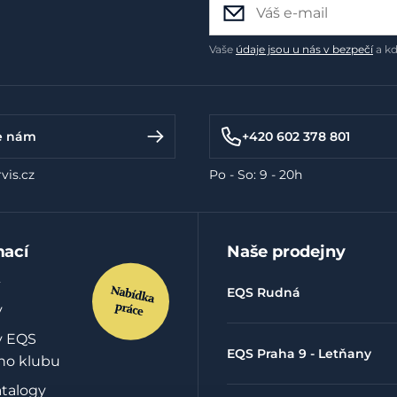
Vaše
údaje jsou u nás v bezpečí
a kd
e nám
+420 602 378 801
vis.cz
Po - So: 9 - 20h
mací
Naše prodejny
EQS Rudná
y
y EQS
EQS Praha 9 - Letňany
ho klubu
atalogy