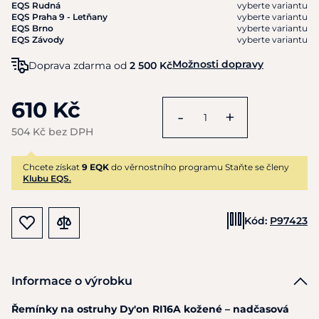
EQS Rudná
vyberte variantu
EQS Praha 9 - Letňany
vyberte variantu
EQS Brno
vyberte variantu
EQS Závody
vyberte variantu
Možnosti dopravy
Doprava zdarma od
2 500 Kč
610 Kč
-
+
504 Kč bez DPH
Chcete získat
9 EQK
do věrnostního programu Staňte se členy
Klubu EQS.
Kód:
P97423
Informace o výrobku
Řemínky na ostruhy Dy'on RI16A kožené – nadčasová