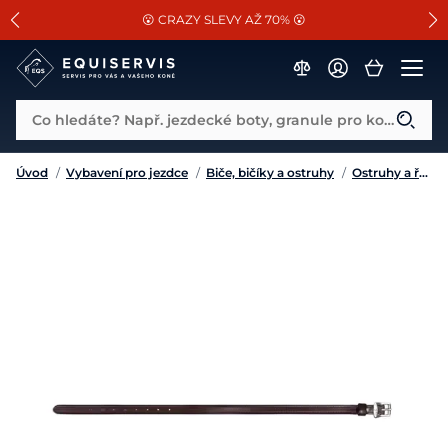
📐Pasování a doplňky k vybraným sedlům ZDARMA 🐴
SLEVA 13% na vše od Cassini!
😮 CRAZY SLEVY AŽ 70% 😮
Co hledáte? Např. jezdecké boty, granule pro koně...
Úvod
/
Vybavení pro jezdce
/
Biče, bičíky a ostruhy
/
Ostruhy a řemínky