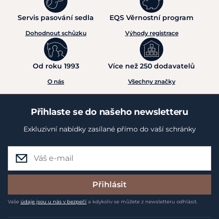
Servis pasování sedla
EQS Věrnostní program
Dohodnout schůzku
Výhody registrace
Od roku 1993
Více než 250 dodavatelů
O nás
Všechny značky
Přihlaste se do našeho newsletteru
Exkluzivní nabídky zasílané přímo do vaší schránky
Přihlásit
Vaše
údaje jsou u nás v bezpečí
a kdykoliv se můžete z newsletteru odhlásit.