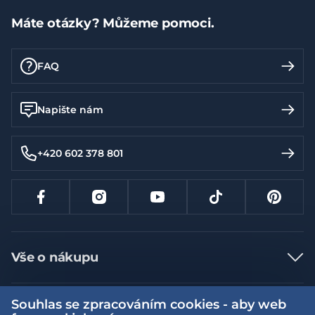
Máte otázky? Můžeme pomoci.
FAQ
Napište nám
+420 602 378 801
Vše o nákupu
Jak nakupovat
Souhlas se zpracováním cookies - aby web
Více informací
Nejčastější dotazy