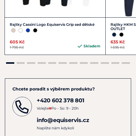
Rajtky Cassini Logo Equiservis Grip sed dětské
Rajtky HKM Su
OUTLET
605 Kč
635 Kč
Skladem
1 795 Kč
1 595 Kč
Chcete poradit s výběrem produktu?
+420 602 378 801
Volejte
Po - So: 9 - 20h
info@equiservis.cz
Napište nám kdykoli