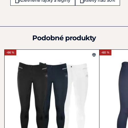
Zlevněné rajtky a legíny
Slevy nad 50%
Nizozemsko
+31 (0)512 54 19 99
info@brandsofq.com
Podobné produkty
-66 %
-60 %