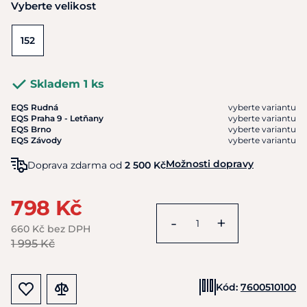
Vyberte velikost
152
Skladem 1 ks
EQS Rudná
vyberte variantu
EQS Praha 9 - Letňany
vyberte variantu
EQS Brno
vyberte variantu
EQS Závody
vyberte variantu
Možnosti dopravy
Doprava zdarma od
2 500 Kč
798 Kč
-
+
660 Kč bez DPH
1 995 Kč
Kód:
7600510100