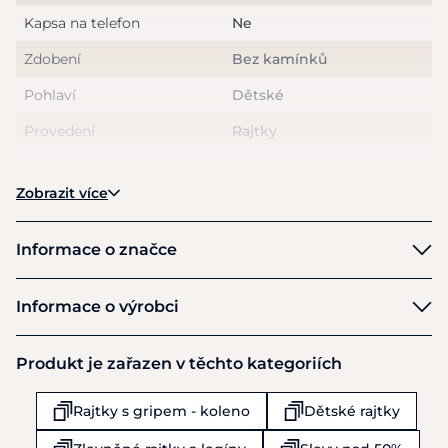
Kapsa na telefon
Ne
Zdobení
Bez kamínků
Pohlaví
Dětské
Provedení
Rajtky
Hodnota slevy
51-60%
Zobrazit více
Aktuální akce
Letní výprodej
Informace o značce
QHP
Informace o výrobci
Výrobce
Produkt je zařazen v těchto kategoriích
Brands of Q
Richterlaan 7
Rajtky s gripem - koleno
Dětské rajtky
Drachten
9207 JT