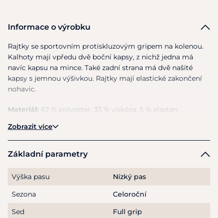
Informace o výrobku
Rajtky se sportovním protiskluzovým gripem na kolenou.
Kalhoty mají vpředu dvě boční kapsy, z nichž jedna má
navíc kapsu na mince. Také zadní strana má dvě našité
kapsy s jemnou výšivkou. Rajtky mají elastické zakončení
nohavic.
Materiál:
62 % polyester, 33 % viskóza, 5 % elastan
Zobrazit více
Pokyny pro péči:
Lze prát v pračce na 30 stupňů.
Přednostně nepoužívejte aviváž a nesušte v sušičce.
Základní parametry
Výška pasu
Nízký pas
Sezona
Celoroční
Sed
Full grip