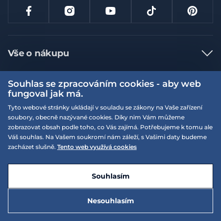
Vše o nákupu
Jak nakupovat
Souhlas se zpracováním cookies - aby web
Více informací
Nejčastější dotazy
fungoval jak má.
Doprava a platba
Tyto webové stránky ukládají v souladu se zákony na Vaše zařízení
Obchodní podmínky
soubory, obecně nazývané cookies. Díky nim Vám můžeme
Vrácení a výměna zboží
Naše prodejny
Podmínky EQS věrnostního klubu
zobrazovat obsah podle toho, co Vás zajímá. Potřebujeme k tomu ale
Váš souhlas. Na Vašem soukromí nám záleží, s Vašimi daty budeme
Reklamace
On-line katalogy
zacházet slušně.
Tento web využívá cookies
EQS Rudná
Velikostní tabulky
Nyní zavřeno ‧ otevřeno od 09:00, Pá
Kariéra
© 2026 EQUISERVIS spol. s r.o. - založeno 1993
E-shop vytvořila a technicky zajišťuje
SIMPLIA.cz
Nabízené značky
Kontakt
Souhlasím
Dotace
EQS Praha 9 - Letňany
798 Kč
Nesouhlasím
Nyní zavřeno ‧ otevřeno od 09:00, Pá
Zásady ochrany osobních údajů
Do košíku
1 995 Kč