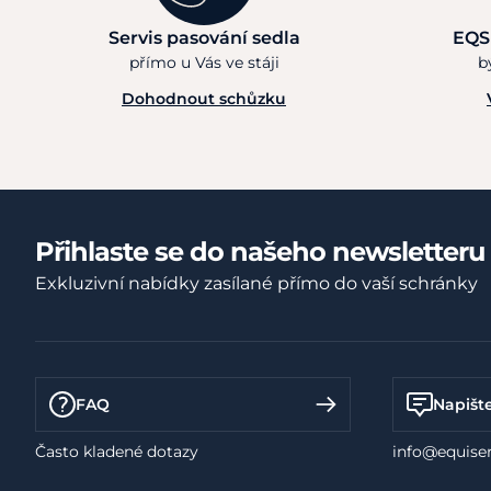
Servis pasování sedla
EQS
přímo u Vás ve stáji
b
Dohodnout schůzku
Přihlaste se do našeho newsletteru
Exkluzivní nabídky zasílané přímo do vaší schránky
FAQ
Napišt
Často kladené dotazy
info@equiser