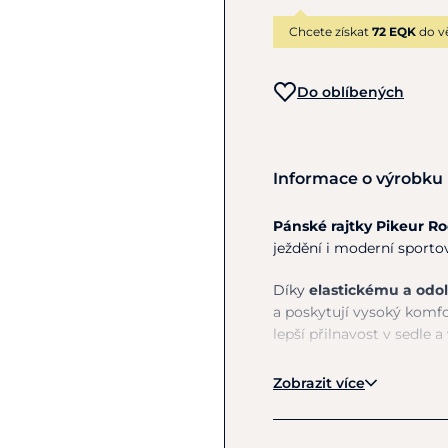
Chcete získat
72 EQK
do v
Do oblíbených
Informace o výrobku
Pánské rajtky
Pikeur
Ro
ježdění i moderní sportov
Díky
elastickému a odo
a poskytují vysoký komfo
lepší přilnavost v sedle a v
Rajtky jsou vybaveny d
Zobrazit více
s klopou. Široká poutka n
pohodlné nošení s opa
Rodrigo
oblíbenou volb