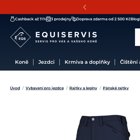
Cashback až 11%
3 prodejny
Doprava zdarma od 2 500 Kč
Blog
Koně
Jezdci
Krmiva a doplňky
Čištění
Úvod
/
Vybavení pro jezdce
/
Rajtky a legíny
/
Pánské rajtky