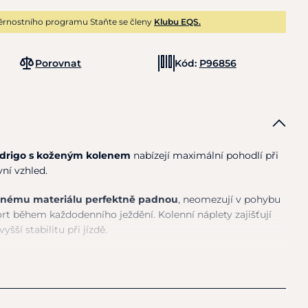
ěrnostního programu Staňte se členy
Klubu EQS.
Porovnat
Kód:
P96856
drigo s koženým kolenem
nabízejí maximální pohodlí při
ní vzhled.
lnému materiálu perfektně padnou
, neomezují v pohybu
rt během každodenního ježdění. Kolenní náplety zajišťují
yšší stabilitu při jízdě.
věma šikmými předními kapsami a dvěma zadními kapsami
a pásek podtrhují klasický jezdecký styl a
umožňují
skem
. Moderní střih a kvalitní zpracování dělají z modelu
u náročných jezdců
.