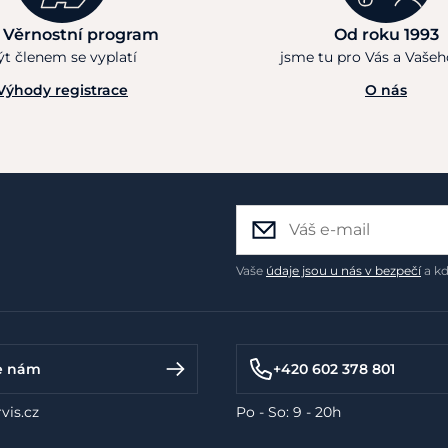
 Věrnostní program
Od roku 1993
ýt členem se vyplatí
jsme tu pro Vás a Vaše
Výhody registrace
O nás
Vaše
údaje jsou u nás v bezpečí
a kd
e nám
+420 602 378 801
vis.cz
Po - So: 9 - 20h