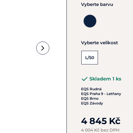
Vyberte barvu
Vyberte velikost
L/50
Skladem 1 ks
EQS Rudná
EQS Praha 9 - Letňany
EQS Brno
EQS Závody
4 845 Kč
4 004 Kč bez DPH