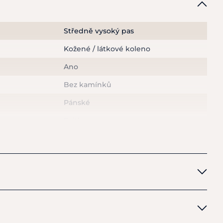
Středně vysoký pas
ajtky s koženým kolenem
Kožené / látkové koleno
omfortním fit provedením
kapsy
Ano
klopou
ásek
Bez kamínků
 materiál
Pánské
 v sedle
Rajtky
9 % polyamid, 7 % elastan