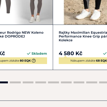
M/48
S/46
XL/52
L/50
S/46
XL/52
keur Rodrigo NEW Koleno
Rajtky Maximilian Equestri
ské DOPRODEJ
Performance Knee Grip pá
Kolekce
Kč
4 580 Kč
Skladem
upem získáte
80 EQK
Nákupem získáte
68 EQK