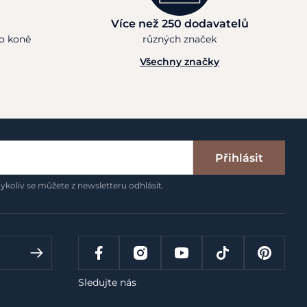
Více než 250 dodavatelů
ho koně
různých značek
Všechny značky
Přihlásit
ykoliv se můžete z newsletteru odhlásit.
Sledujte nás