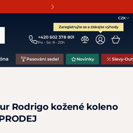
O
CZK
Zaregistrujte se a získejte výhody
+420 602 378 801
Po - So: 9 - 20h
zóna
Pasování sedel
Novinky
Slevy-Out
eur Rodrigo kožené koleno
OPRODEJ