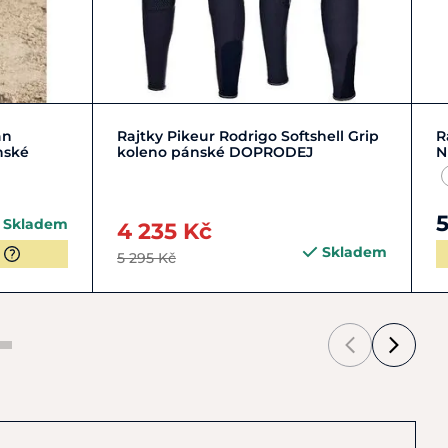
Zobrazit detail
an
Rajtky Pikeur Rodrigo Softshell Grip
R
nské
koleno pánské DOPRODEJ
N
5
Skladem
4 235 Kč
Skladem
5 295 Kč