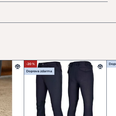
kmann GmbH &
-20 %
Dop
Doprava zdarma