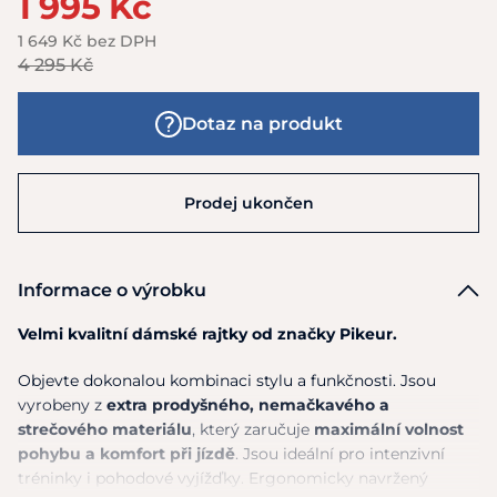
1 995 Kč
1 649 Kč bez DPH
4 295 Kč
Dotaz na produkt
Prodej ukončen
Informace o výrobku
Velmi kvalitní dámské rajtky od značky Pikeur.
Objevte dokonalou kombinaci stylu a funkčnosti. Jsou
vyrobeny z
extra prodyšného, nemačkavého a
strečového materiálu
, který zaručuje
maximální volnost
pohybu a komfort při jízdě
. Jsou ideální pro intenzivní
tréninky i pohodové vyjížďky. Ergonomicky navržený