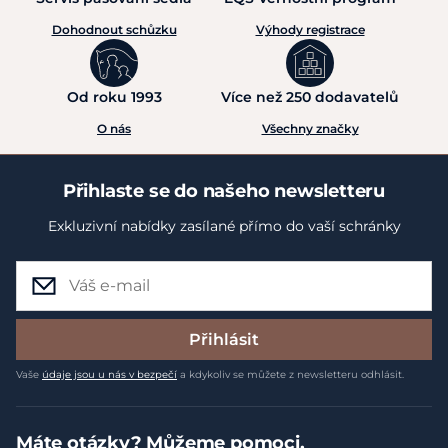
Dohodnout schůzku
Výhody registrace
Od roku 1993
Více než 250 dodavatelů
O nás
Všechny značky
Přihlaste se do našeho newsletteru
Exkluzivní nabídky zasílané přímo do vaší schránky
Přihlásit
Vaše
údaje jsou u nás v bezpečí
a kdykoliv se můžete z newsletteru odhlásit.
Máte otázky? Můžeme pomoci.