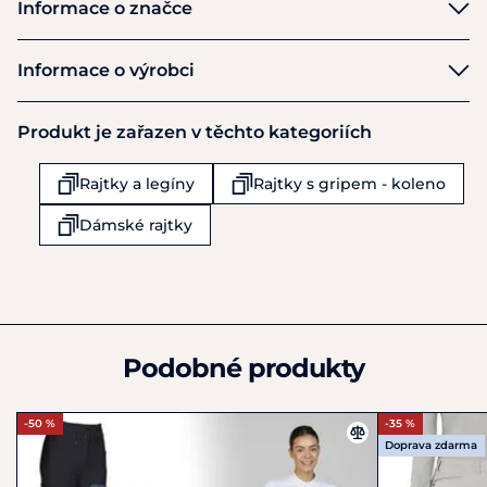
Informace o značce
Pikeur
Informace o výrobci
Výrobce
Produkt je zařazen v těchto kategoriích
Pikeur Reitmoden Brinkmann GmbH & Co. KG
Esch 19
Rajtky a legíny
Rajtky s gripem - koleno
Werther
D33824
Dámské rajtky
Německo
+49 5203 / 704 - 0
info@pikeur.de
Podobné produkty
-50 %
-35 %
Doprava zdarma