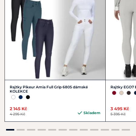
Rajtky Pikeur Amia Full Grip 6805 dámské
Rajtky EGO7
KOLEKCE
2 145 Kč
3 495 Kč
Skladem
4 295 Kč
5 395 Kč