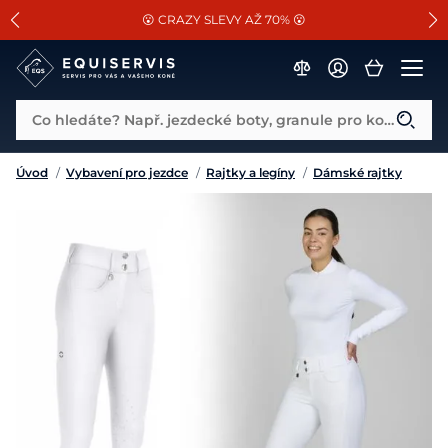
📐Pasování a doplňky k vybraným sedlům ZDARMA 🐴
SLEVA 13% na vše od Cassini!
😮 CRAZY SLEVY AŽ 70% 😮
Co hledáte? Např. jezdecké boty, granule pro koně...
Úvod
/
Vybavení pro jezdce
/
Rajtky a legíny
/
Dámské rajtky