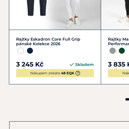
L/50
S/46
XL/52
L/50
Rajtky Eskadron Core Full Grip
Rajtky Ma
pánské Kolekce 2026
Performan
3 245 Kč
3 835 
Skladem
Nákupem získáte
48 EQK
Nák