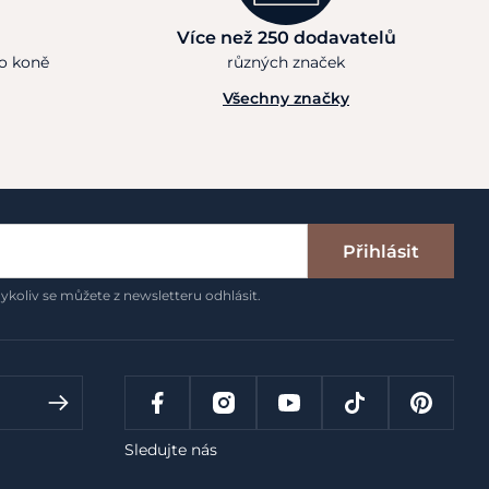
Více než 250 dodavatelů
ho koně
různých značek
Všechny značky
Přihlásit
ykoliv se můžete z newsletteru odhlásit.
Sledujte nás