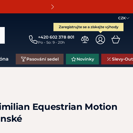
O
CZK
Zaregistrujte se a získejte výhody
+420 602 378 801
Po - So: 9 - 20h
zóna
Pasování sedel
Novinky
Slevy-Out
imilian Equestrian Motion
ánské