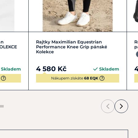
52
+ 1
L/50
S/46
XL/52
an
Rajtky Maximilian Equestrian
R
KOLEKCE
Performance Knee Grip pánské
p
Kolekce
4 580 Kč
Skladem
Skladem
Nákupem získáte
68 EQK