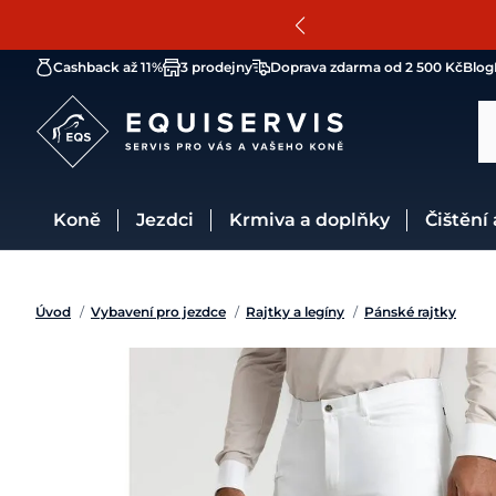
Cashback až 11%
3 prodejny
Doprava zdarma od 2 500 Kč
Blog
Koně
Jezdci
Krmiva a doplňky
Čištění
Úvod
/
Vybavení pro jezdce
/
Rajtky a legíny
/
Pánské rajtky