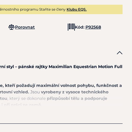
ěrnostního programu Staňte se členy
Klubu EQS.
Porovnat
Kód:
P92568
í styl – pánské rajtky Maximilian Equestrian Motion Full
e, kteří požadují maximální volnost pohybu, funkčnost a
rtovní vzhled.
Jsou
vyrobeny z vysoce technického
itou
, který se dokonale
přizpůsobí tělu a podporuje
i při práci ze země.
s ergonomickými švy zajišťuje pohodlné a stabilní
ho tlaku. Praktické kapsy, včetně bezpečné kapsy na
, dělají z těchto rajtek ideální volbu pro každodenní trénink i