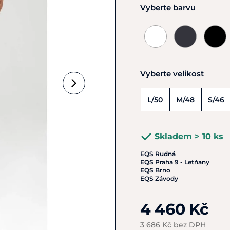
Vyberte barvu
Vyberte velikost
L/50
M/48
S/46
Skladem > 10 ks
EQS Rudná
EQS Praha 9 - Letňany
EQS Brno
EQS Závody
4 460 Kč
3 686 Kč bez DPH