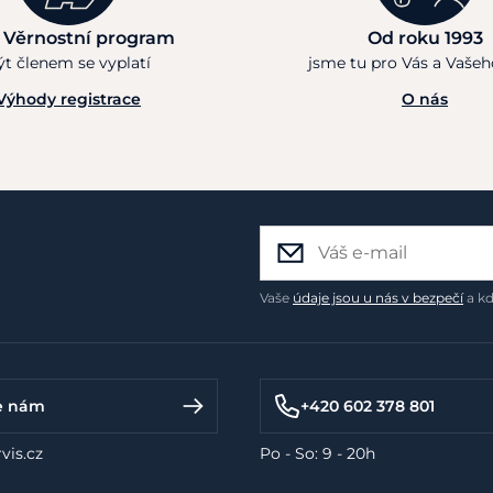
 Věrnostní program
Od roku 1993
ýt členem se vyplatí
jsme tu pro Vás a Vaše
Výhody registrace
O nás
Vaše
údaje jsou u nás v bezpečí
a kd
e nám
+420 602 378 801
vis.cz
Po - So: 9 - 20h