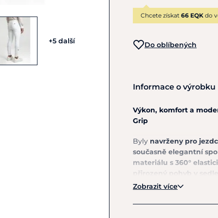
Chcete získat
66 EQK
do v
+5 další
Do oblíbených
Informace o výrobku
Výkon, komfort a modern
Grip
Byly
navrženy pro jezdc
současně elegantní spo
materiálu s
360° elastic
přirozený pohyb v sedle 
Zobrazit více
Promyšlená
konstrukce 
usazení bez nepříjemné
mobil se skrytým zipem