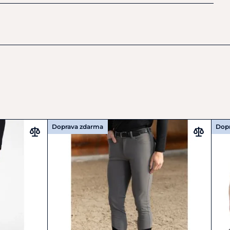
.
ian.com
Doprava zdarma
Dop