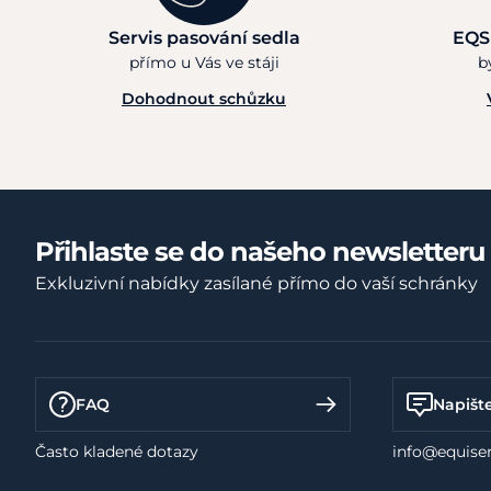
Servis pasování sedla
EQS
přímo u Vás ve stáji
b
Dohodnout schůzku
Přihlaste se do našeho newsletteru
Exkluzivní nabídky zasílané přímo do vaší schránky
FAQ
Napišt
Často kladené dotazy
info@equiser