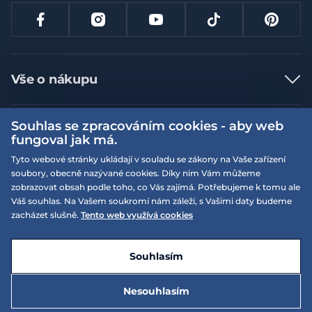
Vše o nákupu
Jak nakupovat
Souhlas se zpracováním cookies - aby web
Více informací
Nejčastější dotazy
fungoval jak má.
Doprava a platba
Obchodní podmínky
Tyto webové stránky ukládají v souladu se zákony na Vaše zařízení
soubory, obecně nazývané cookies. Díky nim Vám můžeme
Vrácení a výměna zboží
Naše prodejny
Podmínky EQS věrnostního klubu
zobrazovat obsah podle toho, co Vás zajímá. Potřebujeme k tomu ale
Reklamace
Váš souhlas. Na Vašem soukromí nám záleží, s Vašimi daty budeme
On-line katalogy
EQS Rudná
zacházet slušně.
Tento web využívá cookies
Velikostní tabulky
Nyní zavřeno ‧ otevřeno od 09:00, Pá
Kariéra
© 2026 EQUISERVIS spol. s r.o. - založeno 1993
E-shop vytvořila a technicky zajišťuje
SIMPLIA.cz
Nabízené značky
Kontakt
Souhlasím
Dotace
EQS Praha 9 - Letňany
Nyní zavřeno ‧ otevřeno od 09:00, Pá
2 995 Kč
Nesouhlasím
Zásady ochrany osobních údajů
Do košíku
4 895 Kč