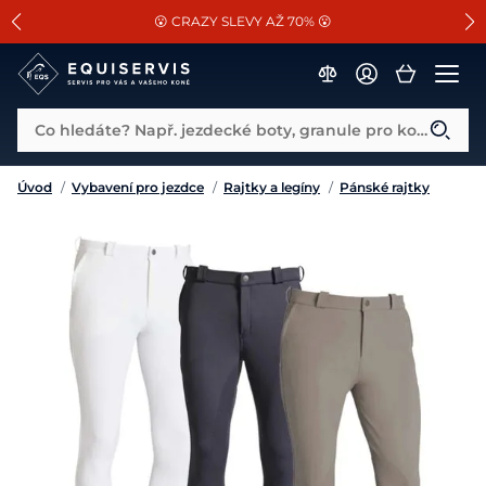
📐Pasování a doplňky k vybraným sedlům ZDARMA 🐴
SLEVA 13% na vše od Cassini!
😮 CRAZY SLEVY AŽ 70% 😮
Co hledáte? Např. jezdecké boty, granule pro koně...
Úvod
/
Vybavení pro jezdce
/
Rajtky a legíny
/
Pánské rajtky