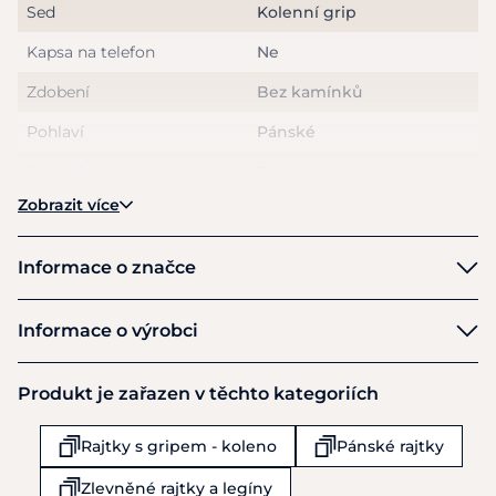
Sed
Kolenní grip
Kapsa na telefon
Ne
Zdobení
Bez kamínků
Pohlaví
Pánské
Provedení
Rajtky
Zobrazit více
Informace o značce
Kingsland
Informace o výrobci
Výrobce
Produkt je zařazen v těchto kategoriích
Kingsland DK ApS
Niels Bohrs Vej 2
Rajtky s gripem - koleno
Pánské rajtky
Ikast
DK7430
Zlevněné rajtky a legíny