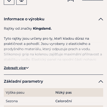
Informace o výrobku
Rajtky od značky
Kingsland.
Tyto rajtky jsou určeny pro ty, kteří kladou důraz na
praktičnost a pohodlí. Jsou vyrobeny z elastického a
prodyšného materiálu, který odpuzuje prach a vodu.
Silikonový grip na kolenou zajišťuje maximální přilnavost a
stabilitu v sedle. Elastický panel na spodní části nohavic
zajišťuje pohodlné oblékání a svlékání. Rajtky mají dvě
Zobrazit více
přední kapsy, do kterých lze uschovat Vaše drobnosti.
Materiál:
93% nylon 7% elastan
Základní parametry
Pokyny k péči:
Výška pasu
Nízký pas
Sezona
Celoroční