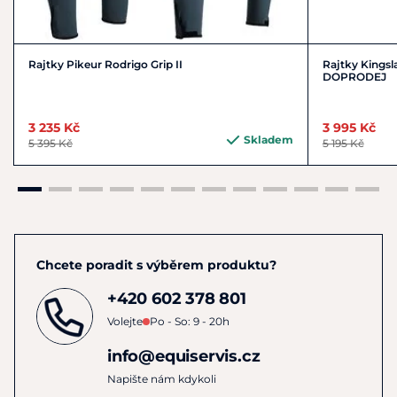
Rajtky Pikeur Rodrigo Grip II
Rajtky Kingsl
DOPRODEJ
3 235 Kč
3 995 Kč
Skladem
5 395 Kč
5 195 Kč
Chcete poradit s výběrem produktu?
+420 602 378 801
Volejte
Po - So: 9 - 20h
info@equiservis.cz
Napište nám kdykoli