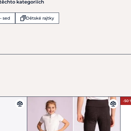
 těchto kategoriích
 KG
- sed
Dětské rajtky
-50 