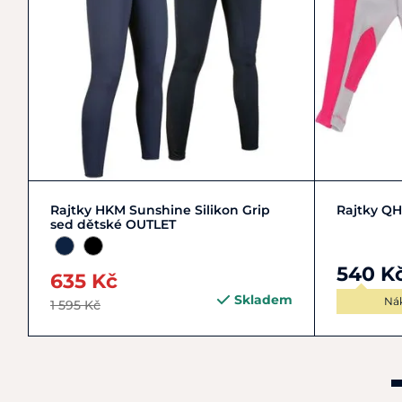
134
140
146
170
Rajtky HKM Sunshine Silikon Grip
Rajtky QH
sed dětské OUTLET
540 K
635 Kč
Skladem
Ná
1 595 Kč