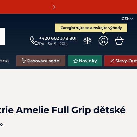
O
CZK
Zaregistrujte se a získejte výhody
+420 602 378 801
Po - So: 9 - 20h
zóna
Pasování sedel
Novinky
Slevy-Out
rie Amelie Full Grip dětské
no