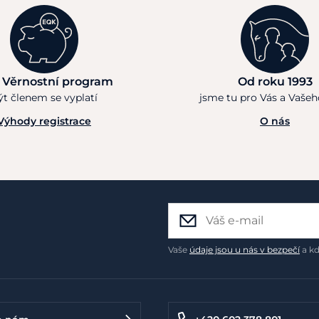
 Věrnostní program
Od roku 1993
ýt členem se vyplatí
jsme tu pro Vás a Vaše
Výhody registrace
O nás
Vaše
údaje jsou u nás v bezpečí
a kd