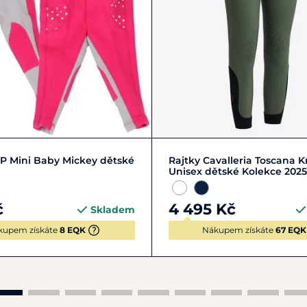
92
104
Zobrazit detail
P Mini Baby Mickey dětské
Rajtky Cavalleria Toscana 
Unisex dětské Kolekce 2025
č
4 495 Kč
Skladem
kupem získáte
8 EQK
Nákupem získáte
67 EQK