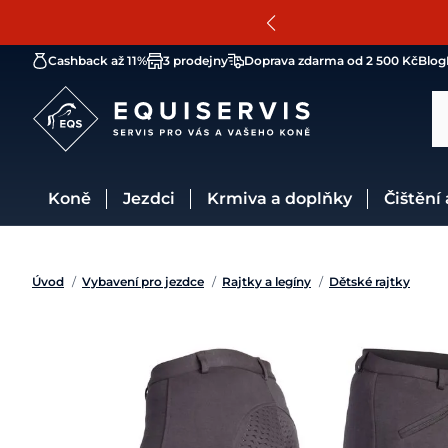
Cashback až 11%
3 prodejny
Doprava zdarma od 2 500 Kč
Blog
Koně
Jezdci
Krmiva a doplňky
Čištění
Úvod
/
Vybavení pro jezdce
/
Rajtky a legíny
/
Dětské rajtky