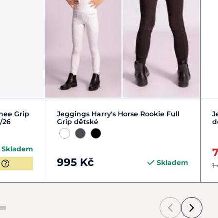
116
128
140
152
+ 1
Knee Grip
Jeggings Harry's Horse Rookie Full
J
/26
Grip dětské
d
Skladem
995 Kč
Skladem
1