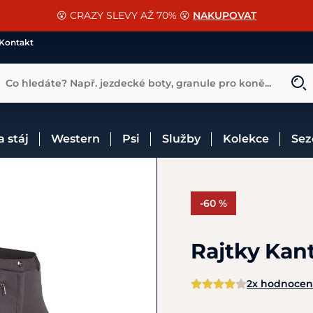
📐Pasování a doplňky k vybraným sedlům ZDARMA 🐴
SLEVA 13% na vše od Cassini!
😮 CRAZY SLEVY AŽ 70% 😮
NAKUPOVAT
CHCI SLEVU
VÍCE INF
Kontakt
Co hledáte? Např. jezdecké boty, granule pro koně...
 a stáj
Western
Psi
Služby
Kolekce
Se
-60 %
Rajtky Kant
2x hodnoce