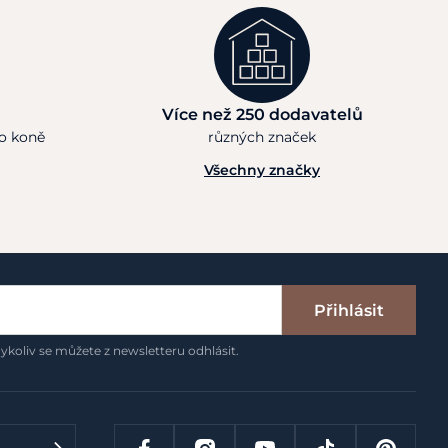
Více než 250 dodavatelů
ho koně
různých značek
Všechny značky
Přihlásit
ykoliv se můžete z newsletteru odhlásit.