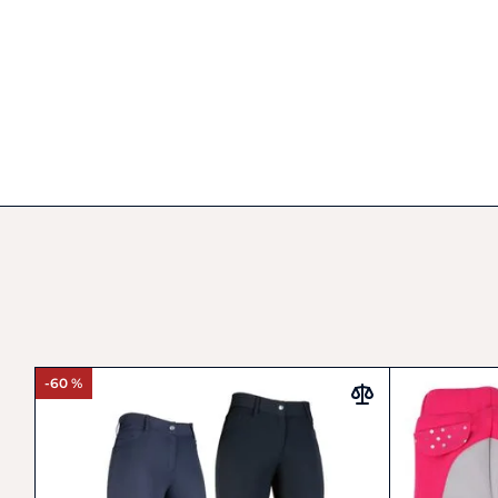
-60 %