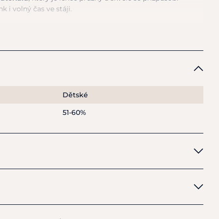
k i volný čas ve stáji.
du
zajišťují stabilitu v sedle, aniž by omezovaly v pohybu.
lá kapsa na zip
, ideální na klíče nebo drobnosti.
ěný materiál – pohodlný na celodenní nošení
ně přiléhavé
 lepší stabilitu v sedle
pro drobnosti
Dětské
51-60%
 elastan
na 30 stupňů Celsia na cyklus jemného praní.