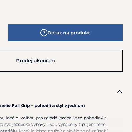
Dotaz na produkt
Prodej ukončen
elie Full Grip – pohodlí a styl v jednom
ou ideální volbou pro mladé jezdce, je to pohodlný a
o své jezdecké výbavy. Jsou vyrobeny z příjemného,
ateriálu
, který je lehce pružný a skvěle se přizpůsobí