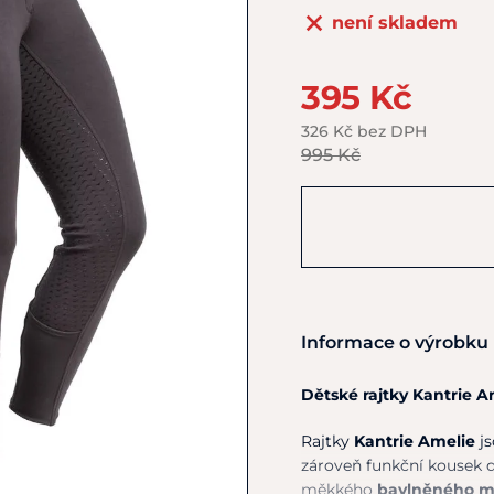
není skladem
395 Kč
326 Kč bez DPH
995 Kč
Informace o výrobku
Dětské rajtky Kantrie Am
Rajtky
Kantrie Amelie
js
zároveň funkční kousek d
měkkého
bavlněného m