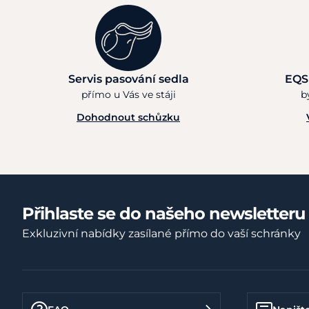
Servis pasování sedla
EQS
přímo u Vás ve stáji
b
Dohodnout schůzku
Přihlaste se do našeho newsletteru
Exkluzivní nabídky zasílané přímo do vaší schránky