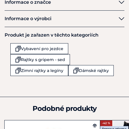
Informace o značce
Horze
Informace o výrobci
Výrobce
Produkt je zařazen v těchto kategoriích
Horze International GmbH
Rhönstraße 21
Vybavení pro jezdce
Fulda
DE36037
Rajtky s gripem - sed
Německo
+44 121 387 0209
Zimní rajtky a legíny
Dámské rajtky
info@horze.com
Podobné produkty
-42 %
Doprava zdarma