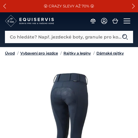
📐Pasování a doplňky k vybraným sedlům ZDARMA 🐴
SLEVA 13% na vše od Cassini!
😮 CRAZY SLEVY AŽ 70% 😮
Co hledáte? Např. jezdecké boty, granule pro koně...
Úvod
/
Vybavení pro jezdce
/
Rajtky a legíny
/
Dámské rajtky