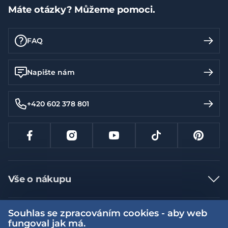
Máte otázky? Můžeme pomoci.
FAQ
Napište nám
+420 602 378 801
Vše o nákupu
Jak nakupovat
Souhlas se zpracováním cookies - aby web
Více informací
Nejčastější dotazy
fungoval jak má.