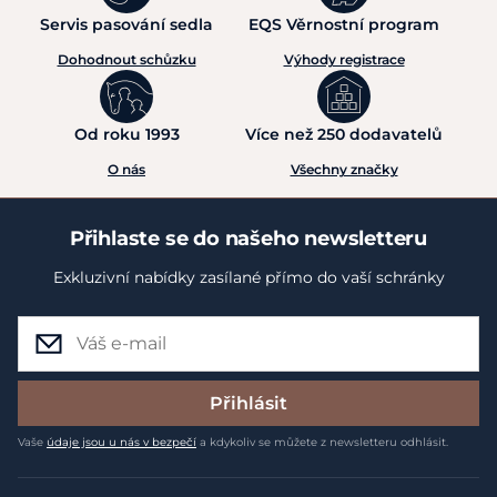
Servis pasování sedla
EQS Věrnostní program
Dohodnout schůzku
Výhody registrace
Od roku 1993
Více než 250 dodavatelů
O nás
Všechny značky
Přihlaste se do našeho newsletteru
Exkluzivní nabídky zasílané přímo do vaší schránky
Přihlásit
Vaše
údaje jsou u nás v bezpečí
a kdykoliv se můžete z newsletteru odhlásit.