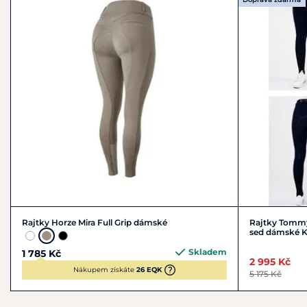
Rajtky Horze Mira Full Grip dámské
Rajtky Tommy 
sed dámské 
Skladem
1 785 Kč
2 995 Kč
Nákupem získáte
26 EQK
5 175 Kč