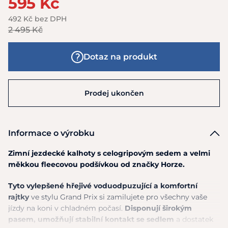
595 Kč
492 Kč bez DPH
2 495 Kč
Dotaz na produkt
Prodej ukončen
Informace o výrobku
Zimní jezdecké kalhoty s celogripovým sedem a velmi
měkkou fleecovou podšívkou od značky Horze.
Tyto vylepšené hřejivé voduodpuzující a komfortní
rajtky
ve stylu Grand Prix si zamilujete pro všechny vaše
jízdy na koni v chladném počasí.
Disponují širokým
pasem, umožňují stabilní kontakt se sedlem
a dostatek