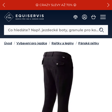
📐Pasování a doplňky k vybraným sedlům ZDARMA 🐴
SLEVA 13% na vše od Cassini!
😮 CRAZY SLEVY AŽ 70% 😮
Co hledáte? Např. jezdecké boty, granule pro koně...
Úvod
/
Vybavení pro jezdce
/
Rajtky a legíny
/
Pánské rajtky