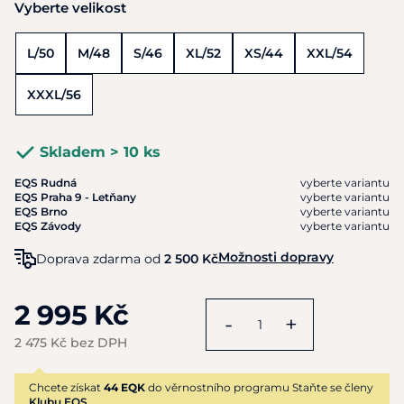
Vyberte velikost
L/50
M/48
S/46
XL/52
XS/44
XXL/54
XXXL/56
Skladem > 10 ks
EQS Rudná
vyberte variantu
EQS Praha 9 - Letňany
vyberte variantu
EQS Brno
vyberte variantu
EQS Závody
vyberte variantu
Možnosti dopravy
Doprava zdarma od
2 500 Kč
2 995 Kč
-
+
2 475 Kč bez DPH
Chcete získat
44 EQK
do věrnostního programu Staňte se členy
Klubu EQS.