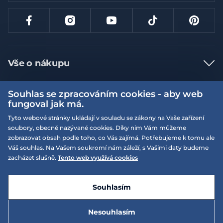
Vše o nákupu
Jak nakupovat
Souhlas se zpracováním cookies - aby web
Více informací
Nejčastější dotazy
fungoval jak má.
Doprava a platba
Tyto webové stránky ukládají v souladu se zákony na Vaše zařízení
Obchodní podmínky
soubory, obecně nazývané cookies. Díky nim Vám můžeme
Vrácení a výměna zboží
Naše prodejny
Podmínky EQS věrnostního klubu
zobrazovat obsah podle toho, co Vás zajímá. Potřebujeme k tomu ale
Váš souhlas. Na Vašem soukromí nám záleží, s Vašimi daty budeme
Reklamace
On-line katalogy
zacházet slušně.
Tento web využívá cookies
EQS Rudná
Velikostní tabulky
Nyní zavřeno ‧ otevřeno od 09:00, So
Kariéra
© 2026 EQUISERVIS spol. s r.o. - založeno 1993
E-shop vytvořila a technicky zajišťuje
SIMPLIA.cz
Nabízené značky
Kontakt
Souhlasím
Dotace
EQS Praha 9 - Letňany
Nesouhlasím
Nyní zavřeno ‧ otevřeno od 09:00, So
2 995 Kč
Zásady ochrany osobních údajů
Do košíku