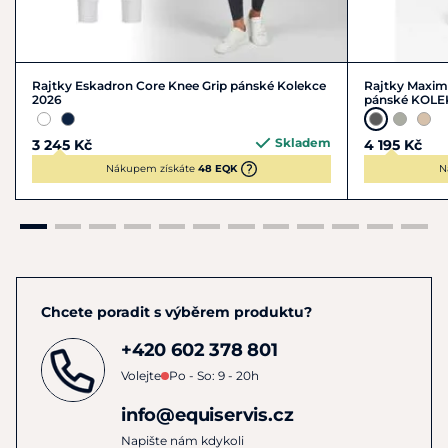
Nepoužívat aviváž, nesušit v sušičce, žehlit pouze na nízkou
teplotu dle potřeby.
Rajtky Eskadron Core Knee Grip pánské Kolekce
Rajtky Maximi
2026
pánské KOLE
Skladem
3 245 Kč
4 195 Kč
Nákupem získáte
48 EQK
N
Chcete poradit s výběrem produktu?
+420 602 378 801
Volejte
Po - So: 9 - 20h
info@equiservis.cz
Napište nám kdykoli