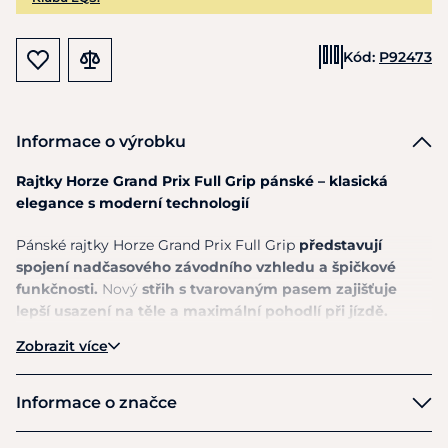
Kód:
P92473
Informace o výrobku
Rajtky Horze Grand Prix Full Grip pánské – klasická
elegance s moderní technologií
Pánské rajtky Horze Grand Prix Full Grip
představují
spojení nadčasového závodního vzhledu a špičkové
funkčnosti.
Nový
střih s tvarovaným pasem zajišťuje
lepší usazení na těle a maximální pohodlí při jízdě.
Moderní
technický materiál je prodyšný, elastický a
Zobrazit více
zároveň odpuzuje vodu i nečistoty, takže vás podrží jak
při každodenním tréninku, tak na závodech.
Informace o značce
Celogripový sed poskytuje spolehlivou stabilitu v sedle
bez omezení pohybu.
Elastické zakončení nohavic se