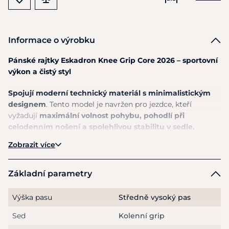
Informace o výrobku
Pánské rajtky Eskadron Knee Grip Core 2026 – sportovní
výkon a čistý styl
Spojují moderní technický materiál s minimalistickým
designem
. Tento model je navržen pro jezdce, kteří
vyžadují
maximální volnost pohybu, pohodlí při
celodenním nošení a spolehlivou stabilitu v sedle.
Zobrazit více
Vysoce
kvalitní 4-směrně strečový materiál se dokonale
přizpůsobí každému pohybu a zajišťuje lehkost i během
intenzivního tréninku
. Pas s poutky na pásek vytváří
Základní parametry
čistou siluetu a pohodlně drží na místě.
Zapínání na zip a
knoflík Eskadron podtrhují precizní zpracování.
Výška pasu
Středně vysoký pas
Kapsy na zip
s decentním tón v tónu potiskem Eskadron
Sed
Kolenní grip
po obou stranách a zadní kapsa dodávají rajtkám