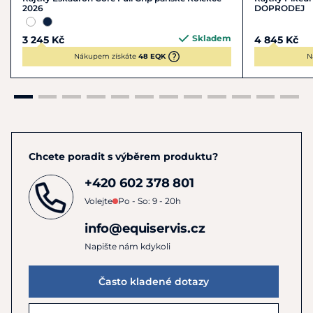
2026
DOPRODEJ
Skladem
3 245 Kč
4 845 Kč
Nákupem získáte
48 EQK
N
Chcete poradit s výběrem produktu?
+420 602 378 801
Volejte
Po - So: 9 - 20h
info@equiservis.cz
Napište nám kdykoli
Často kladené dotazy