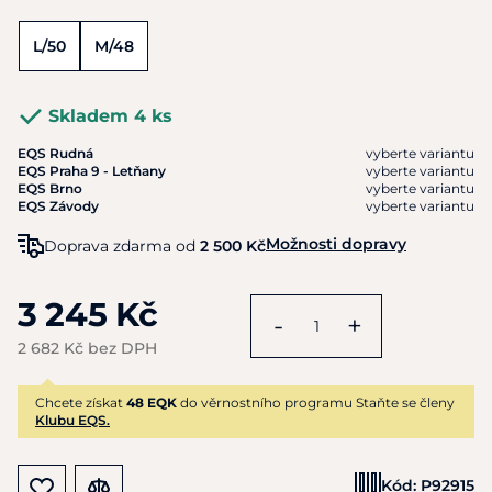
L/50
M/48
Skladem 4 ks
EQS Rudná
vyberte variantu
EQS Praha 9 - Letňany
vyberte variantu
EQS Brno
vyberte variantu
EQS Závody
vyberte variantu
Možnosti dopravy
Doprava zdarma od
2 500 Kč
3 245 Kč
-
+
2 682 Kč bez DPH
Chcete získat
48 EQK
do věrnostního programu Staňte se členy
Klubu EQS.
Kód:
P92915