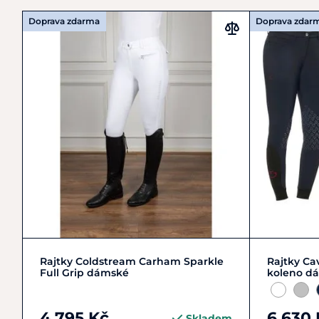
Doprava zdarma
Doprava zdar
M/38
S/36
XS/34
L/40
Rajtky Coldstream Carham Sparkle
Rajtky Ca
Full Grip dámské
koleno d
4 795 Kč
6 630 
Skladem