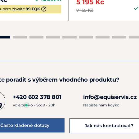
5 195 Kč
upem získáte
99 EQK
7 155 Kč
te poradit s výběrem vhodného produktu?
+420 602 378 801
info@equiservis.cz
Volejte
Po - So: 9 - 20h
Napište nám kdykoli
Často kladené dotazy
Jak nás kontaktovat?