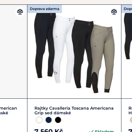
Doprava zdarma
Dop
L/40
M/38
S/36
XL/42
+ 2
American
Rajtky Cavalleria Toscana Americana
R
mské
Grip sed dámské
H
7 560 Kč
7
Skladem