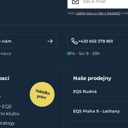
Vaše
údaje jsou u nás v bezpečí
a kd
e nám
+420 602 378 801
vis.cz
Po - So: 9 - 20h
mací
Naše prodejny
EQS Rudná
y
y EQS
EQS Praha 9 - Letňany
ho klubu
atalogy