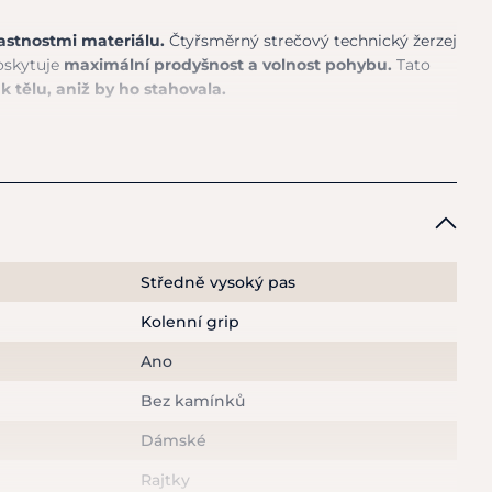
astnostmi materiálu.
Čtyřsměrný strečový technický žerzej
oskytuje
maximální prodyšnost
a
volnost pohybu.
Tato
e
k
tělu, aniž
by
ho stahovala.
riálnost a ochrana proti UV záření, ta zajišťuje stálost
aven
vnitřním gripovým pruhem
, tričko se vám tak
zhled vašeho outfitu zůstane dokonalý a ničím nerušený.
e příjemnou stabilitu v sedle.
Nohavice mají v dolní
náplet
, perfektně tak sedí pod vysokými jezdeckými botami.
28% elastan
Středně vysoký pas
Kolenní grip
aruby na 30° na cyklus jemného praní.
Ano
trační.
Bez kamínků
Dámské
Rajtky