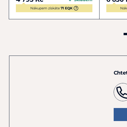
Nákupem získáte
71 EQK
Nák
Chte