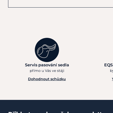
Servis pasování sedla
EQS
přímo u Vás ve stáji
b
Dohodnout schůzku