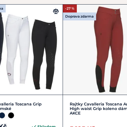
ma
-27 %
Doprava zdarma
M/38
S/36
XL/42
+ 1
Zobrazit detail
valleria Toscana Grip
Rajtky Cavalleria Toscana 
ámské
High waist Grip koleno dá
AKCE
Kč
Skladem