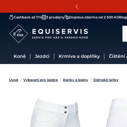
Cashback až 11%
3 prodejny
Doprava zdarma od 2 500 Kč
Blog
Koně
Jezdci
Krmiva a doplňky
Čištění
Úvod
/
Vybavení pro jezdce
/
Rajtky a legíny
/
Dámské rajtky