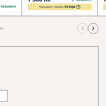
Skladem
Nákupem získáte
113 EQK