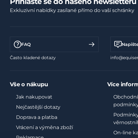
Přihlaste se do našeho newsletteru
Exkluzivní nabídky zasílané přímo do vaší schránky
FAQ
Napišt
Často kladené dotazy
info@equiser
Vše o nákupu
Více infor
Jak nakupovat
Obchodní
podmínk
Nejčastější dotazy
Podmínk
Doprava a platba
věrnostní
Vrácení a výměna zboží
On-line k
Reklamace