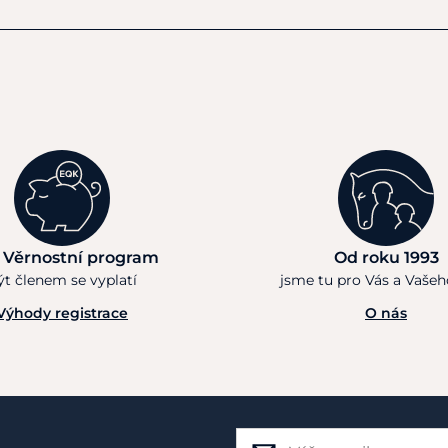
 Věrnostní program
Od roku 1993
ýt členem se vyplatí
jsme tu pro Vás a Vaše
Výhody registrace
O nás