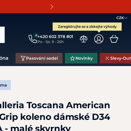
O
CZK
Zaregistrujte se a získejte výhody
+420 602 378 801
Po - So: 9 - 20h
zóna
Pasování sedel
Novinky
Slevy-Out
rma
alleria Toscana American
 Grip koleno dámské D34
A - malé skvrnky